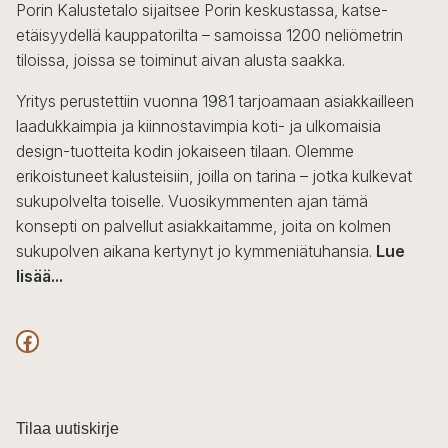
Porin Kalustetalo sijaitsee Porin keskustassa, katse-
etäisyydellä kauppatorilta – samoissa 1200 neliömetrin
tiloissa, joissa se toiminut aivan alusta saakka.
Yritys perustettiin vuonna 1981 tarjoamaan asiakkailleen
laadukkaimpia ja kiinnostavimpia koti- ja ulkomaisia
design-tuotteita kodin jokaiseen tilaan. Olemme
erikoistuneet kalusteisiin, joilla on tarina – jotka kulkevat
sukupolvelta toiselle. Vuosikymmenten ajan tämä
konsepti on palvellut asiakkaitamme, joita on kolmen
sukupolven aikana kertynyt jo kymmeniätuhansia.
Lue
lisää...
F
a
c
Tilaa uutiskirje