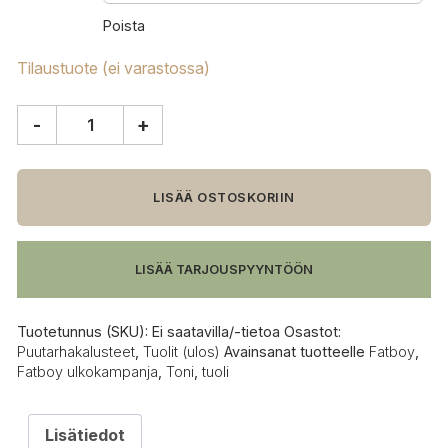
Poista
Tilaustuote (ei varastossa)
-
+
Fatboy
Toni
tuoli
määrä
LISÄÄ OSTOSKORIIN
LISÄÄ TARJOUSPYYNTÖÖN
Tuotetunnus (SKU):
Ei saatavilla/-tietoa
Osastot:
Puutarhakalusteet
,
Tuolit (ulos)
Avainsanat tuotteelle
Fatboy
,
Fatboy ulkokampanja
,
Toni
,
tuoli
Lisätiedot