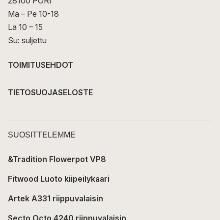
28100 PORI
Ma – Pe 10-18
La 10 – 15
Su: suljettu
TOIMITUSEHDOT
TIETOSUOJASELOSTE
SUOSITTELEMME
&Tradition Flowerpot VP8
Fitwood Luoto kiipeilykaari
Artek A331 riippuvalaisin
Secto Octo 4240 riippuvalaisin