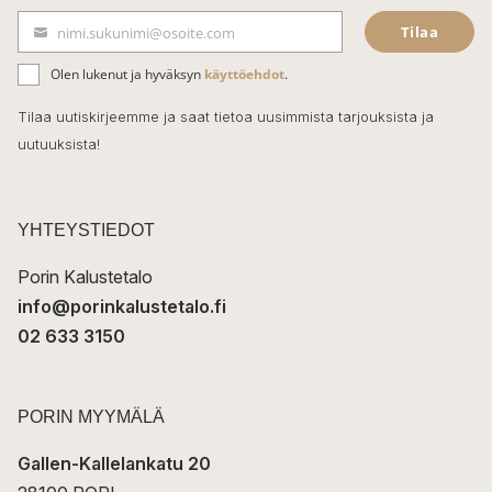
e
Tilaa
nimi.sukunimi@osoite.com
b
S
ä
o
Olen lukenut ja hyväksyn
käyttöehdot
.
h
k
o
Tilaa uutiskirjeemme ja saat tietoa uusimmista tarjouksista ja
ö
uutuuksista!
k
p
o
s
t
YHTEYSTIEDOT
i
Porin Kalustetalo
info@porinkalustetalo.fi
02 633 3150
PORIN MYYMÄLÄ
Gallen-Kallelankatu 20