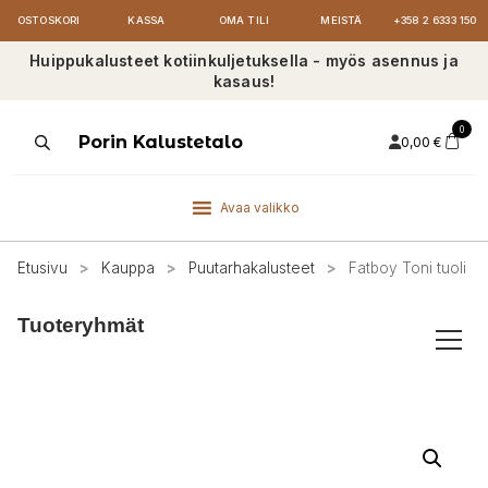
OSTOSKORI
KASSA
OMA TILI
MEISTÄ
+358 2 6333 150
Huippukalusteet kotiinkuljetuksella - myös asennus ja
kasaus!
0
Products
Porin Kalustetalo
0,00
€
search
Avaa valikko
Etusivu
>
Kauppa
>
Puutarhakalusteet
>
Fatboy Toni tuoli
Tuoteryhmät