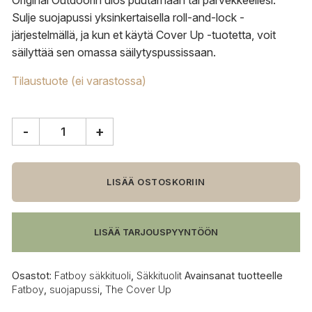
Original Outdoorin ulos puutarhaan tai parvekkeellesi.
Sulje suojapussi yksinkertaisella roll-and-lock -
järjestelmällä, ja kun et käytä Cover Up -tuotetta, voit
säilyttää sen omassa säilytyspussissaan.
Tilaustuote (ei varastossa)
-
+
Fatboy
The
Cover
Up
LISÄÄ OSTOSKORIIN
suojapussi
säkkituoleille
määrä
LISÄÄ TARJOUSPYYNTÖÖN
Osastot:
Fatboy säkkituoli
,
Säkkituolit
Avainsanat tuotteelle
Fatboy
,
suojapussi
,
The Cover Up