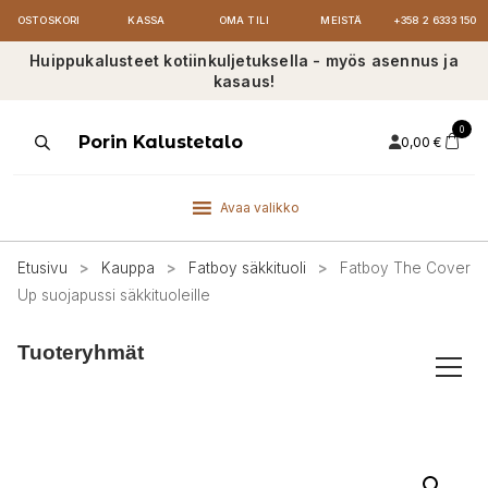
OSTOSKORI
KASSA
OMA TILI
MEISTÄ
+358 2 6333 150
Huippukalusteet kotiinkuljetuksella - myös asennus ja
kasaus!
0
Products
Porin Kalustetalo
0,00
€
search
Avaa valikko
Etusivu
>
Kauppa
>
Fatboy säkkituoli
>
Fatboy The Cover
Up suojapussi säkkituoleille
Tuoteryhmät