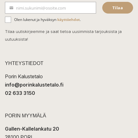
e
Tilaa
nimi.sukunimi@osoite.com
b
S
ä
o
Olen lukenut ja hyväksyn
käyttöehdot
.
h
k
o
Tilaa uutiskirjeemme ja saat tietoa uusimmista tarjouksista ja
ö
uutuuksista!
k
p
o
s
t
YHTEYSTIEDOT
i
Porin Kalustetalo
info@porinkalustetalo.fi
02 633 3150
PORIN MYYMÄLÄ
Gallen-Kallelankatu 20
28100 PORI