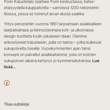
Porin Kalustetalo sijaitsee Porin keskustassa, katse-
etäisyydellä kauppatorilta – samoissa 1200 neliömetrin
tiloissa, joissa se toiminut aivan alusta saakka.
Yritys perustettiin vuonna 1981 tarjoamaan asiakkailleen
laadukkaimpia ja kiinnostavimpia koti- ja ulkomaisia
design-tuotteita kodin jokaiseen tilaan. Olemme
erikoistuneet kalusteisiin, joilla on tarina – jotka kulkevat
sukupolvelta toiselle. Vuosikymmenten ajan tämä
konsepti on palvellut asiakkaitamme, joita on kolmen
sukupolven aikana kertynyt jo kymmeniätuhansia.
Lue
lisää...
F
a
c
Tilaa uutiskirje