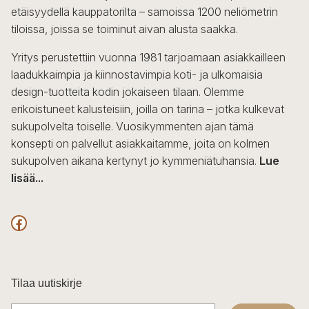
etäisyydellä kauppatorilta – samoissa 1200 neliömetrin
tiloissa, joissa se toiminut aivan alusta saakka.
Yritys perustettiin vuonna 1981 tarjoamaan asiakkailleen
laadukkaimpia ja kiinnostavimpia koti- ja ulkomaisia
design-tuotteita kodin jokaiseen tilaan. Olemme
erikoistuneet kalusteisiin, joilla on tarina – jotka kulkevat
sukupolvelta toiselle. Vuosikymmenten ajan tämä
konsepti on palvellut asiakkaitamme, joita on kolmen
sukupolven aikana kertynyt jo kymmeniätuhansia.
Lue
lisää...
F
a
c
Tilaa uutiskirje
e