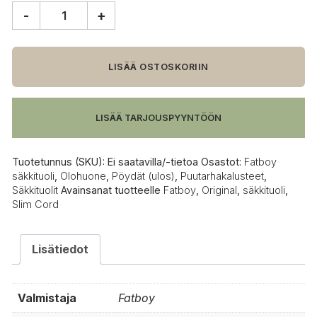
-
+
Fatboy
Original
Slim
Cord
LISÄÄ OSTOSKORIIN
säkkituoli
määrä
LISÄÄ TARJOUSPYYNTÖÖN
Tuotetunnus (SKU):
Ei saatavilla/-tietoa
Osastot:
Fatboy
säkkituoli
,
Olohuone
,
Pöydät (ulos)
,
Puutarhakalusteet
,
Säkkituolit
Avainsanat tuotteelle
Fatboy
,
Original
,
säkkituoli
,
Slim Cord
Lisätiedot
Valmistaja
Fatboy