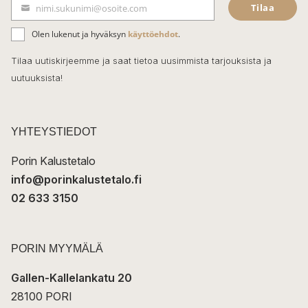
Tilaa
nimi.sukunimi@osoite.com
b
S
ä
o
Olen lukenut ja hyväksyn
käyttöehdot
.
h
k
o
Tilaa uutiskirjeemme ja saat tietoa uusimmista tarjouksista ja
ö
uutuuksista!
k
p
o
s
t
YHTEYSTIEDOT
i
Porin Kalustetalo
info@porinkalustetalo.fi
02 633 3150
PORIN MYYMÄLÄ
Gallen-Kallelankatu 20
28100 PORI