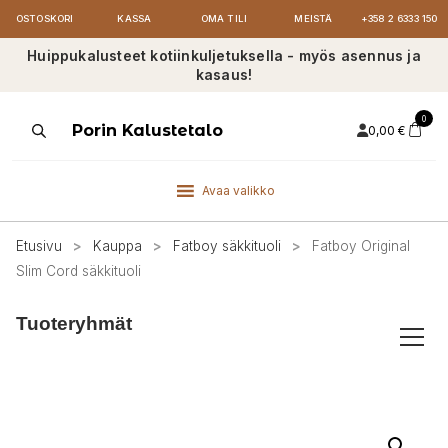
OSTOSKORI
KASSA
OMA TILI
MEISTÄ
+358 2 6333 150
Huippukalusteet kotiinkuljetuksella - myös asennus ja
kasaus!
0
Products
Porin Kalustetalo
0,00
€
search
Avaa valikko
Etusivu
>
Kauppa
>
Fatboy säkkituoli
>
Fatboy Original
Slim Cord säkkituoli
Tuoteryhmät