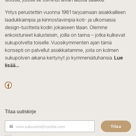
Yritys perustettiin vuonna 1981 tarjoamaan asiakkailleen
laadukkaimpia ja kiinnostavimpia koti- ja ulkomaisia
design-tuotteita kodin jokaiseen tilaan. Olemme
erikoistuneet kalusteisiin, joilla on tarina – jotka kulkevat
sukupolvelta toiselle. Vuosikymmenten ajan tämä
konsepti on palvellut asiakkaitamme, joita on kolmen
sukupolven aikana kertynyt jo kymmeniätuhansia.
Lue
lisää...
F
a
c
Tilaa uutiskirje
e
Tilaa
nimi.sukunimi@osoite.com
b
S
ä