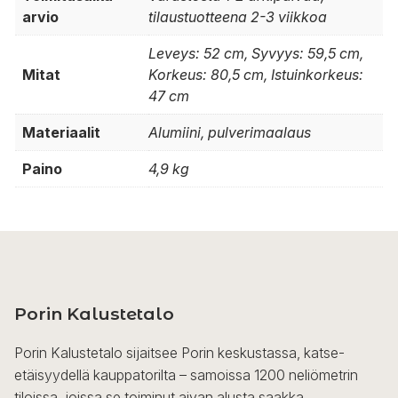
arvio
tilaustuotteena 2-3 viikkoa
Leveys: 52 cm, Syvyys: 59,5 cm,
Mitat
Korkeus: 80,5 cm, Istuinkorkeus:
47 cm
Materiaalit
Alumiini, pulverimaalaus
Paino
4,9 kg
Porin Kalustetalo
Porin Kalustetalo sijaitsee Porin keskustassa, katse-
etäisyydellä kauppatorilta – samoissa 1200 neliömetrin
tiloissa, joissa se toiminut aivan alusta saakka.