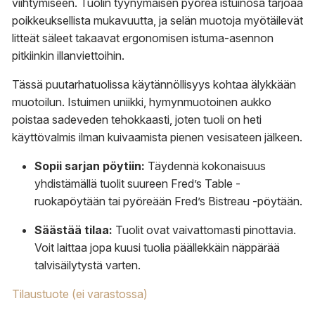
viihtymiseen. Tuolin tyynymäisen pyöreä istuinosa tarjoaa
poikkeuksellista mukavuutta, ja selän muotoja myötäilevät
litteät säleet takaavat ergonomisen istuma-asennon
pitkiinkin illanviettoihin.
Tässä puutarhatuolissa käytännöllisyys kohtaa älykkään
muotoilun. Istuimen uniikki, hymynmuotoinen aukko
poistaa sadeveden tehokkaasti, joten tuoli on heti
käyttövalmis ilman kuivaamista pienen vesisateen jälkeen.
Sopii sarjan pöytiin:
Täydennä kokonaisuus
yhdistämällä tuolit suureen Fred’s Table -
ruokapöytään tai pyöreään Fred’s Bistreau -pöytään.
Säästää tilaa:
Tuolit ovat vaivattomasti pinottavia.
Voit laittaa jopa kuusi tuolia päällekkäin näppärää
talvisäilytystä varten.
Tilaustuote (ei varastossa)