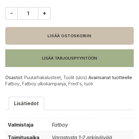
-
+
Fatboy
Fred's
tuoli,
vaaleanharmaa
LISÄÄ OSTOSKORIIN
määrä
LISÄÄ TARJOUSPYYNTÖÖN
Osastot:
Puutarhakalusteet
,
Tuolit (ulos)
Avainsanat tuotteelle
Fatboy
,
Fatboy ulkokampanja
,
Fred's
,
tuoli
Lisätiedot
Valmistaja
Fatboy
Toimitusaika
Varastosta 1-2 arkipäivää,