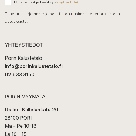
o
Olen lukenut ja hyväksyn
käyttöehdot
.
h
k
o
Tilaa uutiskirjeemme ja saat tietoa uusimmista tarjouksista ja
ö
uutuuksista!
k
p
o
s
t
YHTEYSTIEDOT
i
Porin Kalustetalo
info@porinkalustetalo.fi
02 633 3150
PORIN MYYMÄLÄ
Gallen-Kallelankatu 20
28100 PORI
Ma – Pe 10-18
La 10 – 15