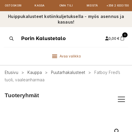
OSTOSKORI
KASSA
OMA TILI
MEISTÄ
+358 2 6333 150
Huippukalusteet kotiinkuljetuksella - myös asennus ja
kasaus!
0
Products
Porin Kalustetalo
0,00
€
search
Avaa valikko
Etusivu
>
Kauppa
>
Puutarhakalusteet
>
Fatboy Fred’s
tuoli, vaaleanharmaa
Tuoteryhmät