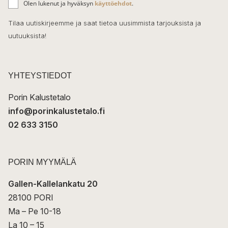
o
Olen lukenut ja hyväksyn
käyttöehdot
.
h
k
o
Tilaa uutiskirjeemme ja saat tietoa uusimmista tarjouksista ja
ö
uutuuksista!
k
p
o
s
t
YHTEYSTIEDOT
i
Porin Kalustetalo
info@porinkalustetalo.fi
02 633 3150
PORIN MYYMÄLÄ
Gallen-Kallelankatu 20
28100 PORI
Ma – Pe 10-18
La 10 – 15