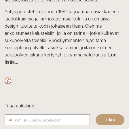
Yritys perustettiin vuonna 1981 tarjoamaan asiakkailleen
laadukkaimpia ja kiinnostavimpia koti- ja ulkomaisia
design-tuotteita kodin jokaiseen tilaan. Olemme
erikoistuneet kalusteisiin, joilla on tarina – jotka kulkevat
sukupolvelta toiselle. Vuosikymmenten ajan tämä
konsepti on palvellut asiakkaitamme, joita on kolmen
sukupolven aikana kertynyt jo kymmeniätuhansia.
Lue
lisää...
F
a
c
Tilaa uutiskirje
e
Tilaa
nimi.sukunimi@osoite.com
b
S
ä