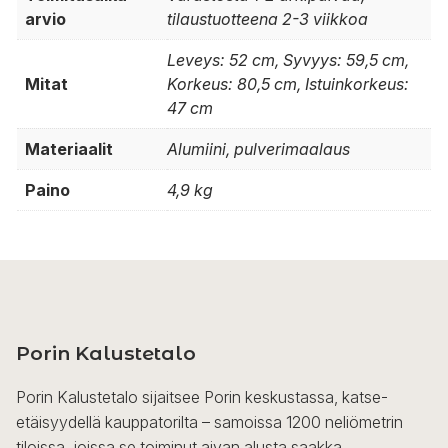
arvio
tilaustuotteena 2-3 viikkoa
Leveys: 52 cm, Syvyys: 59,5 cm,
Mitat
Korkeus: 80,5 cm, Istuinkorkeus:
47 cm
Materiaalit
Alumiini, pulverimaalaus
Paino
4,9 kg
Porin Kalustetalo
Porin Kalustetalo sijaitsee Porin keskustassa, katse-
etäisyydellä kauppatorilta – samoissa 1200 neliömetrin
tiloissa, joissa se toiminut aivan alusta saakka.