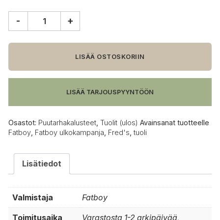
-
+
Fatboy
Fred's
tuoli,
salvian
LISÄÄ OSTOSKORIIN
vihreä
määrä
LISÄÄ TARJOUSPYYNTÖÖN
Osastot:
Puutarhakalusteet
,
Tuolit (ulos)
Avainsanat tuotteelle
Fatboy
,
Fatboy ulkokampanja
,
Fred's
,
tuoli
Lisätiedot
Valmistaja
Fatboy
Toimitusaika
Varastosta 1-2 arkipäivää,