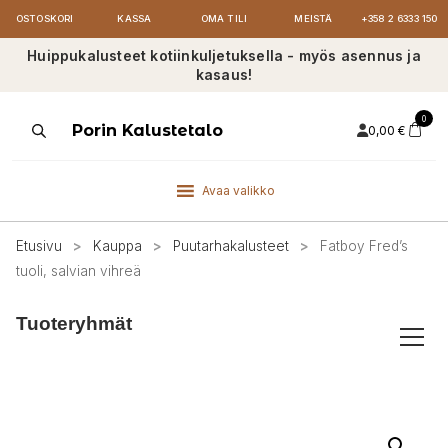
OSTOSKORI
KASSA
OMA TILI
MEISTÄ
+358 2 6333 150
Huippukalusteet kotiinkuljetuksella - myös asennus ja
kasaus!
0
Products
Porin Kalustetalo
0,00
€
search
Avaa valikko
Etusivu
>
Kauppa
>
Puutarhakalusteet
>
Fatboy Fred’s
tuoli, salvian vihreä
Tuoteryhmät