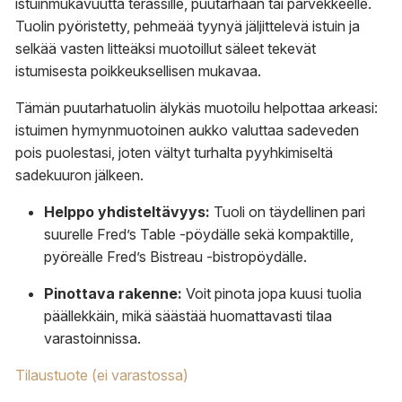
istuinmukavuutta terassille, puutarhaan tai parvekkeelle.
Tuolin pyöristetty, pehmeää tyynyä jäljittelevä istuin ja
selkää vasten litteäksi muotoillut säleet tekevät
istumisesta poikkeuksellisen mukavaa.
Tämän puutarhatuolin älykäs muotoilu helpottaa arkeasi:
istuimen hymynmuotoinen aukko valuttaa sadeveden
pois puolestasi, joten vältyt turhalta pyyhkimiseltä
sadekuuron jälkeen.
Helppo yhdisteltävyys:
Tuoli on täydellinen pari
suurelle Fred’s Table -pöydälle sekä kompaktille,
pyöreälle Fred’s Bistreau -bistropöydälle.
Pinottava rakenne:
Voit pinota jopa kuusi tuolia
päällekkäin, mikä säästää huomattavasti tilaa
varastoinnissa.
Tilaustuote (ei varastossa)