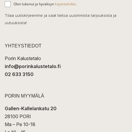
ä
o
Olen lukenut ja hyväksyn
käyttöehdot
.
h
k
o
Tilaa uutiskirjeemme ja saat tietoa uusimmista tarjouksista ja
ö
uutuuksista!
k
p
o
s
t
YHTEYSTIEDOT
i
Porin Kalustetalo
info@porinkalustetalo.fi
02 633 3150
PORIN MYYMÄLÄ
Gallen-Kallelankatu 20
28100 PORI
Ma – Pe 10-18