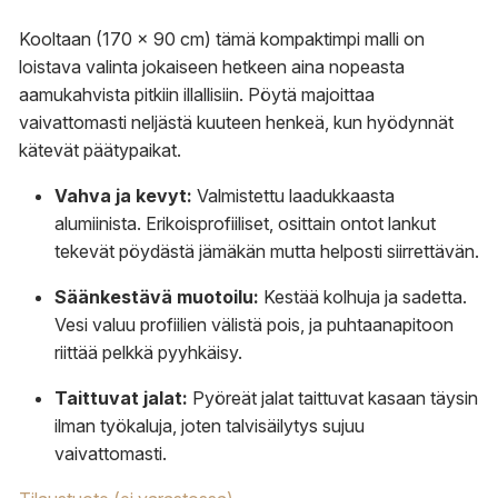
Kooltaan (170 x 90 cm) tämä kompaktimpi malli on
loistava valinta jokaiseen hetkeen aina nopeasta
aamukahvista pitkiin illallisiin. Pöytä majoittaa
vaivattomasti neljästä kuuteen henkeä, kun hyödynnät
kätevät päätypaikat.
Vahva ja kevyt:
Valmistettu laadukkaasta
alumiinista. Erikoisprofiiliset, osittain ontot lankut
tekevät pöydästä jämäkän mutta helposti siirrettävän.
Säänkestävä muotoilu:
Kestää kolhuja ja sadetta.
Vesi valuu profiilien välistä pois, ja puhtaanapitoon
riittää pelkkä pyyhkäisy.
Taittuvat jalat:
Pyöreät jalat taittuvat kasaan täysin
ilman työkaluja, joten talvisäilytys sujuu
vaivattomasti.