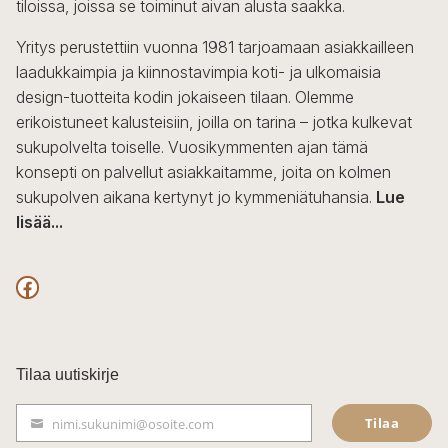
tiloissa, joissa se toiminut aivan alusta saakka.
Yritys perustettiin vuonna 1981 tarjoamaan asiakkailleen
laadukkaimpia ja kiinnostavimpia koti- ja ulkomaisia
design-tuotteita kodin jokaiseen tilaan. Olemme
erikoistuneet kalusteisiin, joilla on tarina – jotka kulkevat
sukupolvelta toiselle. Vuosikymmenten ajan tämä
konsepti on palvellut asiakkaitamme, joita on kolmen
sukupolven aikana kertynyt jo kymmeniätuhansia.
Lue
lisää...
F
a
c
Tilaa uutiskirje
e
Tilaa
nimi.sukunimi@osoite.com
b
S