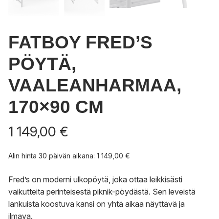
FATBOY FRED’S
PÖYTÄ,
VAALEANHARMAA,
170×90 CM
1 149,00
€
Alin hinta 30 päivän aikana:
1 149,00
€
Fred’s on moderni ulkopöytä, joka ottaa leikkisästi
vaikutteita perinteisestä piknik-pöydästä. Sen leveistä
lankuista koostuva kansi on yhtä aikaa näyttävä ja
ilmava.