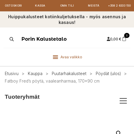
OSTOSKORI
KASSA
OMA TILI
MEISTÄ
+358 2 6333 150
Huippukalusteet kotiinkuljetuksella - myös asennus ja
kasaus!
0
Products
Porin Kalustetalo
0,00
€
search
Avaa valikko
Etusivu
>
Kauppa
>
Puutarhakalusteet
>
Pöydät (ulos)
>
Fatboy Fred’s pöytä, vaaleanharmaa, 170×90 cm
Tuoteryhmät