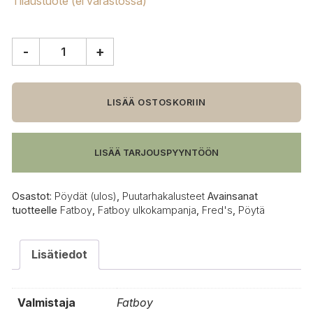
Tilaustuote (ei varastossa)
-
+
Fatboy
Fred's
pöytä,
vaaleanharmaa,
LISÄÄ OSTOSKORIIN
170x90
cm
määrä
LISÄÄ TARJOUSPYYNTÖÖN
Osastot:
Pöydät (ulos)
,
Puutarhakalusteet
Avainsanat
tuotteelle
Fatboy
,
Fatboy ulkokampanja
,
Fred's
,
Pöytä
Lisätiedot
Valmistaja
Fatboy