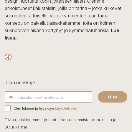
design-tuotteita kodin jokaiseen tilaan. Olemme
erikoistuneet kalusteisiin, joilla on tarina – jotka kulkevat
sukupolvelta toiselle. Vuosikymmenten ajan tämä
konsepti on palvellut asiakkaitamme, joita on kolmen
sukupolven aikana kertynyt jo kymmeniätuhansia.
Lue
lisää...
F
a
c
Tilaa uutiskirje
e
Tilaa
nimi.sukunimi@osoite.com
b
S
ä
o
Olen lukenut ja hyväksyn
käyttöehdot
.
h
k
o
Tilaa uutiskirjeemme ja saat tietoa uusimmista tarjouksista ja
ö
uutuuksista!
k
p