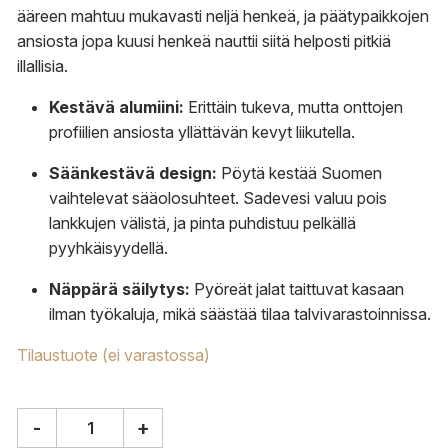
ääreen mahtuu mukavasti neljä henkeä, ja päätypaikkojen
ansiosta jopa kuusi henkeä nauttii siitä helposti pitkiä
illallisia.
Kestävä alumiini:
Erittäin tukeva, mutta onttojen
profiilien ansiosta yllättävän kevyt liikutella.
Säänkestävä design:
Pöytä kestää Suomen
vaihtelevat sääolosuhteet. Sadevesi valuu pois
lankkujen välistä, ja pinta puhdistuu pelkällä
pyyhkäisyydellä.
Näppärä säilytys:
Pyöreät jalat taittuvat kasaan
ilman työkaluja, mikä säästää tilaa talvivarastoinnissa.
Tilaustuote (ei varastossa)
-
+
Fatboy