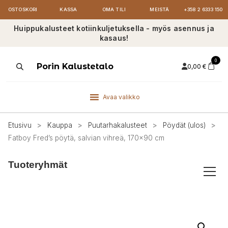
OSTOSKORI
KASSA
OMA TILI
MEISTÄ
+358 2 6333 150
Huippukalusteet kotiinkuljetuksella - myös asennus ja
kasaus!
0
Products
Porin Kalustetalo
0,00
€
search
Avaa valikko
Etusivu
>
Kauppa
>
Puutarhakalusteet
>
Pöydät (ulos)
>
Fatboy Fred’s pöytä, salvian vihreä, 170×90 cm
Tuoteryhmät