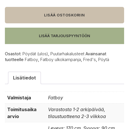
Fred's
pöytä,
salvian
LISÄÄ OSTOSKORIIN
vihreä,
170x90
cm
LISÄÄ TARJOUSPYYNTÖÖN
määrä
Osastot:
Pöydät (ulos)
,
Puutarhakalusteet
Avainsanat
tuotteelle
Fatboy
,
Fatboy ulkokampanja
,
Fred's
,
Pöytä
Lisätiedot
Valmistaja
Fatboy
Toimitusaika
Varastosta 1-2 arkipäivää,
arvio
tilaustuotteena 2-3 viikkoa
Leveys: 170 cm, Syvyys: 90 cm,