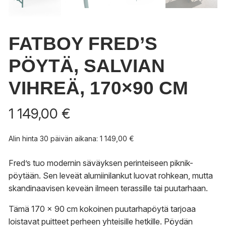
FATBOY FRED’S
PÖYTÄ, SALVIAN
VIHREÄ, 170×90 CM
1 149,00
€
Alin hinta 30 päivän aikana:
1 149,00
€
Fred’s tuo modernin säväyksen perinteiseen piknik-
pöytään. Sen leveät alumiinilankut luovat rohkean, mutta
skandinaavisen keveän ilmeen terassille tai puutarhaan.
Tämä 170 x 90 cm kokoinen puutarhapöytä tarjoaa
loistavat puitteet perheen yhteisille hetkille. Pöydän