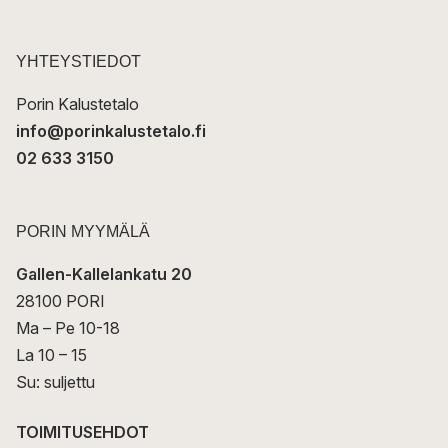
o
s
t
YHTEYSTIEDOT
i
Porin Kalustetalo
info@porinkalustetalo.fi
02 633 3150
PORIN MYYMÄLÄ
Gallen-Kallelankatu 20
28100 PORI
Ma – Pe 10-18
La 10 – 15
Su: suljettu
TOIMITUSEHDOT