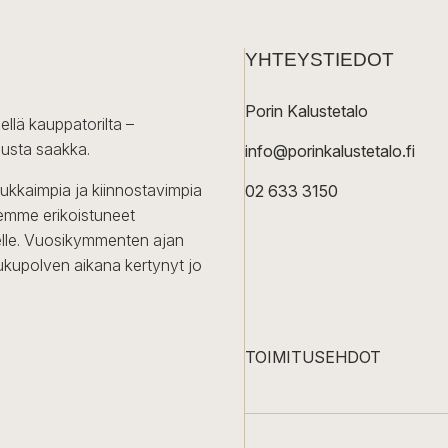
YHTEYSTIEDOT
Porin Kalustetalo
ellä kauppatorilta –
lusta saakka.
info@porinkalustetalo.fi
dukkaimpia ja kiinnostavimpia
02 633 3150
Olemme erikoistuneet
iselle. Vuosikymmenten ajan
ukupolven aikana kertynyt jo
TOIMITUSEHDOT