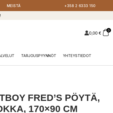
MEISTÄ
+358 2 6333 150
!
0
0,00
€
ALVELUT
TARJOUSPYYNNÖT
YHTEYSTIEDOT
TBOY FRED’S PÖYTÄ,
KKA, 170×90 CM