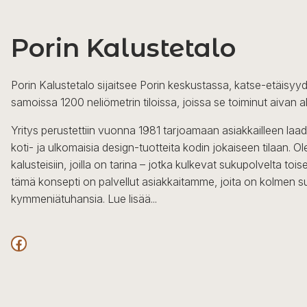
Porin Kalustetalo
Porin Kalustetalo sijaitsee Porin keskustassa, katse-etäisyyd
samoissa 1200 neliömetrin tiloissa, joissa se toiminut aivan a
Yritys perustettiin vuonna 1981 tarjoamaan asiakkailleen laa
koti- ja ulkomaisia design-tuotteita kodin jokaiseen tilaan. 
kalusteisiin, joilla on tarina – jotka kulkevat sukupolvelta to
tämä konsepti on palvellut asiakkaitamme, joita on kolmen s
kymmeniätuhansia.
Lue lisää...
Facebook