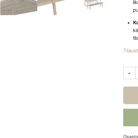
li
pu
K
kä
ti
Tilaus
-
Fatbo
Fred'
pöytä,
mokka
170x
cm
määrä
Osasto