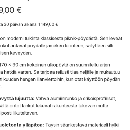
49,00
€
nta 30 päivän aikana:
1 149,00
€
 on moderni tulkinta klassisesta piknik-pöydästä. Sen leveät
ankut antavat pöydälle jämäkän luonteen, säilyttäen silti
lisen keveyden.
70 x 90 cm kokoinen ulkopöytä on suunniteltu arjen
a hetkiä varten. Se tarjoaa reilusti tilaa neljälle ja mukautuu
ti kuuden hengen illanviettoihin, kun otat käyttöön pöydän
.
vyttä lujuutta:
Vahva alumiinirunko ja erikoisprofiiliset,
sältä ontot lankut tekevät rakenteesta tukevan mutta
lposti liikuteltavan.
oletonta ylläpitoa:
Täysin säänkestävä materiaali hylkii