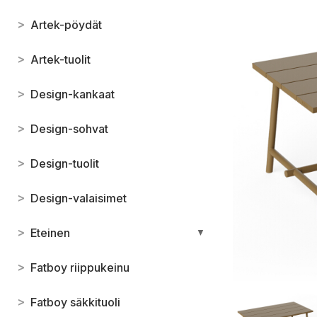
>
Artek-pöydät
>
Artek-tuolit
>
Design-kankaat
>
Design-sohvat
>
Design-tuolit
>
Design-valaisimet
>
Eteinen
▼
>
Fatboy riippukeinu
>
Fatboy säkkituoli