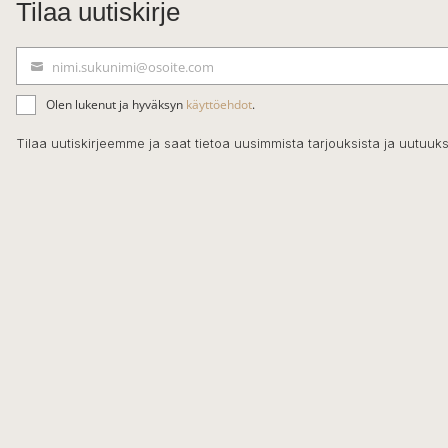
Tilaa uutiskirje
nimi.sukunimi@osoite.com
S
ä
Olen lukenut ja hyväksyn
käyttöehdot
.
h
k
Tilaa uutiskirjeemme ja saat tietoa uusimmista tarjouksista ja uutuuks
ö
p
o
s
t
i