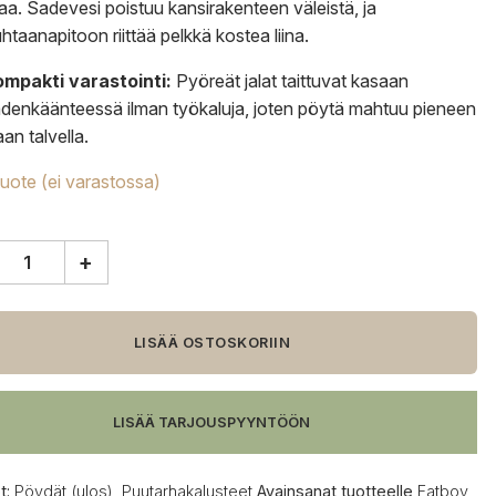
kaa. Sadevesi poistuu kansirakenteen väleistä, ja
htaanapitoon riittää pelkkä kostea liina.
ompakti varastointi:
Pyöreät jalat taittuvat kasaan
denkäänteessä ilman työkaluja, joten pöytä mahtuu pieneen
laan talvella.
tuote (ei varastossa)
+
y
s
LISÄÄ OSTOSKORIIN
,
90
LISÄÄ TARJOUSPYYNTÖÖN
t:
Pöydät (ulos)
,
Puutarhakalusteet
Avainsanat tuotteelle
Fatboy
,