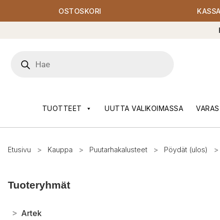
OSTOSKORI
KASS
Products
search
TUOTTEET
UUTTA VALIKOIMASSA
VARAS
Etusivu
>
Kauppa
>
Puutarhakalusteet
>
Pöydät (ulos)
>
Tuoteryhmät
>
Artek