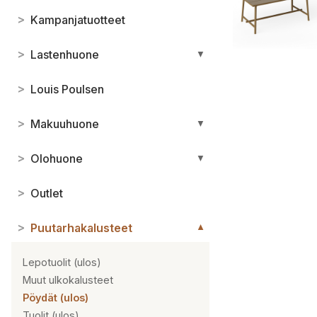
>
Kampanjatuotteet
>
Lastenhuone
▼
>
Louis Poulsen
>
Makuuhuone
▼
>
Olohuone
▼
>
Outlet
>
Puutarhakalusteet
▼
Lepotuolit (ulos)
Muut ulkokalusteet
Pöydät (ulos)
Tuolit (ulos)