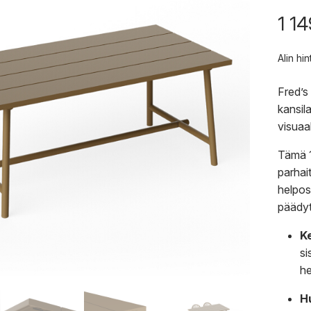
1 1
Alin hi
Fred’s
kansil
visuaa
Tämä 1
parhait
helpos
päädyt
Ke
si
he
Hu