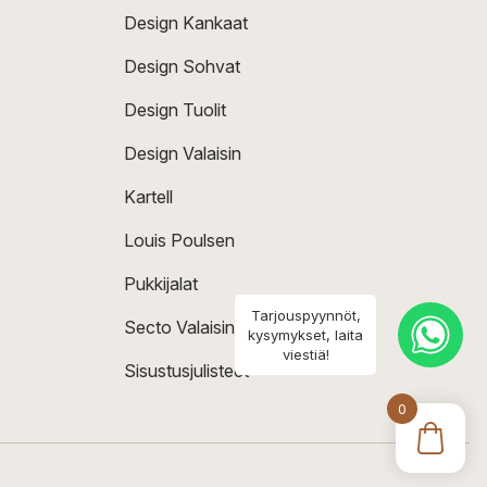
Design Kankaat
Design Sohvat
Design Tuolit
Design Valaisin
Kartell
Louis Poulsen
Pukkijalat
Tarjouspyynnöt,
Secto Valaisin
kysymykset, laita
viestiä!
Sisustusjulisteet
0