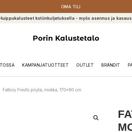
A
OMA TILI
Huippukalusteet kotiinkuljetuksella - myös asennus ja kasaus
Porin Kalustetalo
TOSSA
KAMPANJATUOTTEET
OUTLET
BRÄNDIT
P
Fatboy Fred’s pöytä, mokka, 170×90 cm
FA
MO