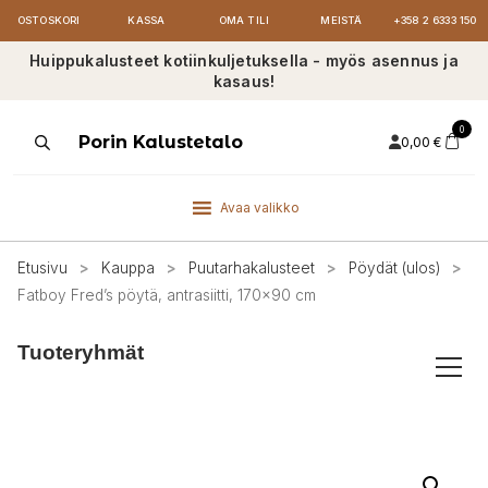
OSTOSKORI
KASSA
OMA TILI
MEISTÄ
+358 2 6333 150
Huippukalusteet kotiinkuljetuksella - myös asennus ja
kasaus!
0
Products
Porin Kalustetalo
0,00
€
search
Avaa valikko
Etusivu
>
Kauppa
>
Puutarhakalusteet
>
Pöydät (ulos)
>
Fatboy Fred’s pöytä, antrasiitti, 170×90 cm
Tuoteryhmät