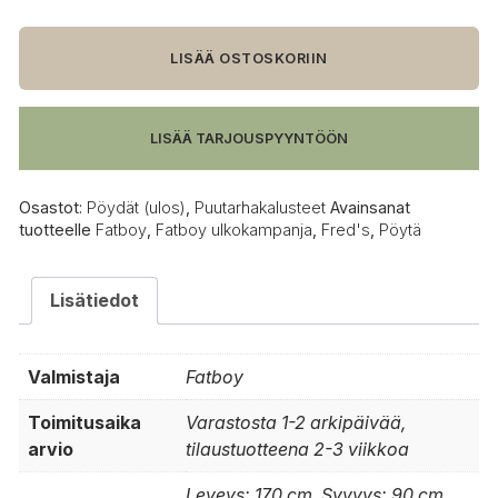
Fred's
pöytä,
antrasiitti,
LISÄÄ OSTOSKORIIN
170x90
cm
määrä
LISÄÄ TARJOUSPYYNTÖÖN
Osastot:
Pöydät (ulos)
,
Puutarhakalusteet
Avainsanat
tuotteelle
Fatboy
,
Fatboy ulkokampanja
,
Fred's
,
Pöytä
Lisätiedot
Valmistaja
Fatboy
Toimitusaika
Varastosta 1-2 arkipäivää,
arvio
tilaustuotteena 2-3 viikkoa
Leveys: 170 cm, Syvyys: 90 cm,