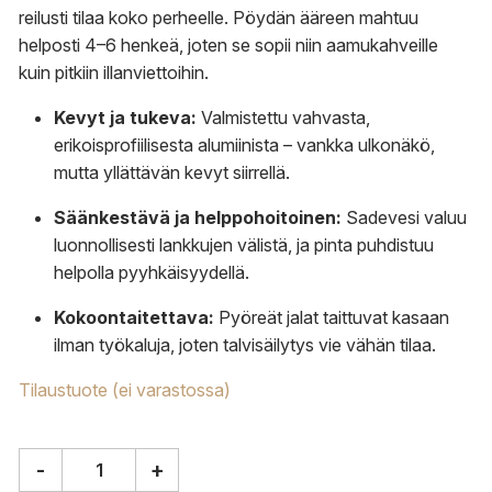
reilusti tilaa koko perheelle. Pöydän ääreen mahtuu
helposti 4–6 henkeä, joten se sopii niin aamukahveille
kuin pitkiin illanviettoihin.
Kevyt ja tukeva:
Valmistettu vahvasta,
erikoisprofiilisesta alumiinista – vankka ulkonäkö,
mutta yllättävän kevyt siirrellä.
Säänkestävä ja helppohoitoinen:
Sadevesi valuu
luonnollisesti lankkujen välistä, ja pinta puhdistuu
helpolla pyyhkäisyydellä.
Kokoontaitettava:
Pyöreät jalat taittuvat kasaan
ilman työkaluja, joten talvisäilytys vie vähän tilaa.
Tilaustuote (ei varastossa)
-
+
Fatboy