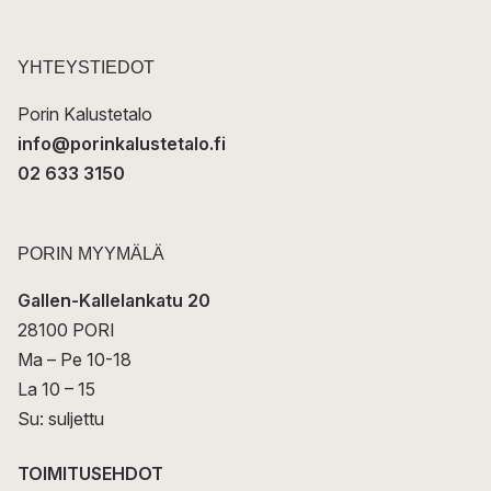
o
s
t
YHTEYSTIEDOT
i
Porin Kalustetalo
info@porinkalustetalo.fi
02 633 3150
PORIN MYYMÄLÄ
Gallen-Kallelankatu 20
28100 PORI
Ma – Pe 10-18
La 10 – 15
Su: suljettu
TOIMITUSEHDOT