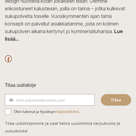
design-tuotteita kodin jokaiseen tilaan. Olemme
erikoistuneet kalusteisiin, joilla on tarina – jotka kulkevat
sukupolvelta toiselle. Vuosikymmenten ajan tämä
konsepti on palvellut asiakkaitamme, joita on kolmen
sukupolven aikana kertynyt jo kymmeniätuhansia.
Lue
lisää...
F
a
c
Tilaa uutiskirje
e
Tilaa
nimi.sukunimi@osoite.com
b
S
ä
o
Olen lukenut ja hyväksyn
käyttöehdot
.
h
k
o
Tilaa uutiskirjeemme ja saat tietoa uusimmista tarjouksista ja
ö
uutuuksista!
k
p