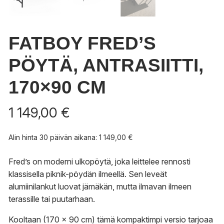
FATBOY FRED’S
PÖYTÄ, ANTRASIITTI,
170×90 CM
1 149,00
€
Alin hinta 30 päivän aikana:
1 149,00
€
Fred’s on moderni ulkopöytä, joka leittelee rennosti
klassisella piknik-pöydän ilmeellä. Sen leveät
alumiinilankut luovat jämäkän, mutta ilmavan ilmeen
terassille tai puutarhaan.
Kooltaan (170 x 90 cm) tämä kompaktimpi versio tarjoaa