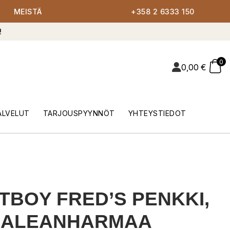
MEISTÄ
+358 2 6333 150
!
0
0,00
€
ALVELUT
TARJOUSPYYNNÖT
YHTEYSTIEDOT
TBOY FRED’S PENKKI,
AALEANHARMAA