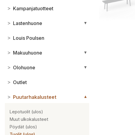
>
Kampanjatuotteet
>
Lastenhuone
▼
>
Louis Poulsen
>
Makuuhuone
▼
>
Olohuone
▼
>
Outlet
>
Puutarhakalusteet
▼
Lepotuolit (ulos)
Muut ulkokalusteet
Pöydät (ulos)
Tuolit (ulos)