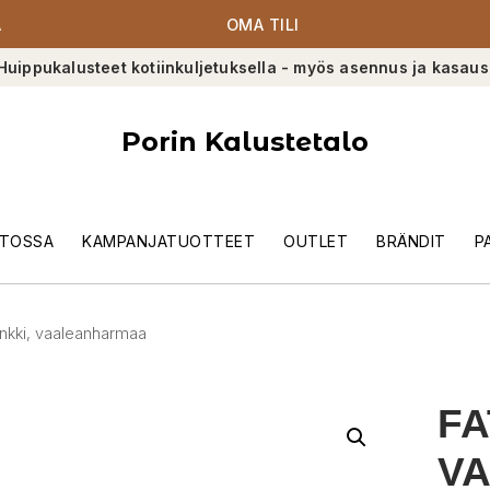
A
OMA TILI
Huippukalusteet kotiinkuljetuksella - myös asennus ja kasaus
Porin Kalustetalo
TOSSA
KAMPANJATUOTTEET
OUTLET
BRÄNDIT
P
nkki, vaaleanharmaa
FA
V