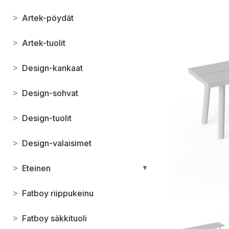
>
Artek-pöydät
>
Artek-tuolit
>
Design-kankaat
>
Design-sohvat
>
Design-tuolit
>
Design-valaisimet
>
Eteinen
▼
>
Fatboy riippukeinu
>
Fatboy säkkituoli