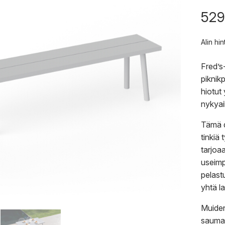
529
Alin hi
Fred’s
piknik
hiotut 
nykyai
Tämä d
tinkiä 
tarjoaa
useimp
pelastu
yhtä la
Muiden
saumat