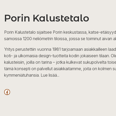
Porin Kalustetalo
Porin Kalustetalo sijaitsee Porin keskustassa, katse-etäisyyd
samoissa 1200 neliömetrin tiloissa, joissa se toiminut aivan a
Yritys perustettiin vuonna 1981 tarjoamaan asiakkailleen laa
koti- ja ulkomaisia design-tuotteita kodin jokaiseen tilaan. 
kalusteisiin, joilla on tarina – jotka kulkevat sukupolvelta to
tämä konsepti on palvellut asiakkaitamme, joita on kolmen s
kymmeniätuhansia.
Lue lisää...
Facebook