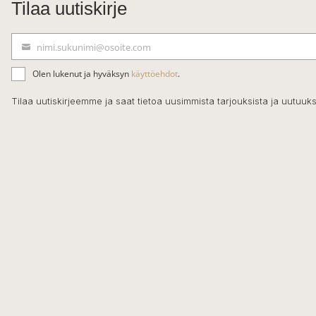
Tilaa uutiskirje
nimi.sukunimi@osoite.com
S
ä
Olen lukenut ja hyväksyn
käyttöehdot
.
h
k
Tilaa uutiskirjeemme ja saat tietoa uusimmista tarjouksista ja uutuuks
ö
p
o
s
t
i