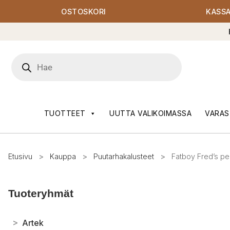
OSTOSKORI
KASS
Products
search
TUOTTEET
UUTTA VALIKOIMASSA
VARAS
Etusivu
>
Kauppa
>
Puutarhakalusteet
>
Fatboy Fred’s pe
Tuoteryhmät
>
Artek