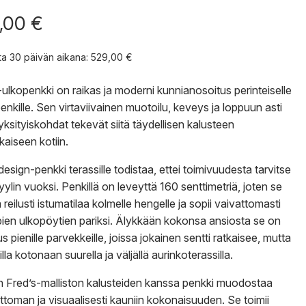
,00
€
nta 30 päivän aikana:
529,00
€
-ulkopenkki on raikas ja moderni kunnianosoitus perinteiselle
penkille. Sen virtaviivainen muotoilu, keveys ja loppuun asti
yksityiskohdat tekevät siitä täydellisen kalusteen
kaiseen kotiin.
esign-penkki terassille todistaa, ettei toimivuudesta tarvitse
tyylin vuoksi. Penkillä on leveyttä 160 senttimetriä, joten se
 reilusti istumatilaa kolmelle hengelle ja sopii vaivattomasti
ien ulkopöytien pariksi. Älykkään kokonsa ansiosta se on
s pienille parvekkeille, joissa jokainen sentti ratkaisee, mutta
illa kotonaan suurella ja väljällä aurinkoterassilla.
 Fred’s-malliston kalusteiden kanssa penkki muodostaa
toman ja visuaalisesti kauniin kokonaisuuden. Se toimii