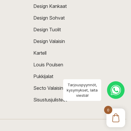
Design Kankaat
Design Sohvat
Design Tuolit
Design Valaisin
Kartell
Louis Poulsen
Pukkijalat
Tarjouspyynnöt,
Secto Valaisin
kysymykset, laita
viestiä!
Sisustusjulisteet
0