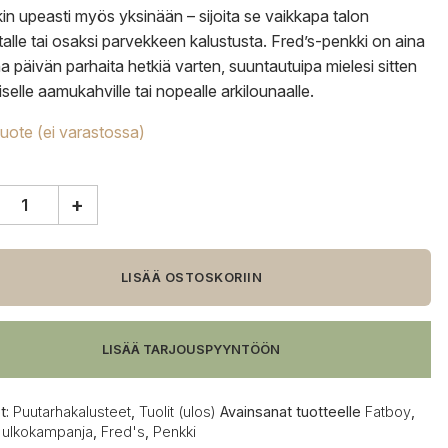
kin upeasti myös yksinään – sijoita se vaikkapa talon
talle tai osaksi parvekkeen kalustusta. Fred’s-penkki on aina
na päivän parhaita hetkiä varten, suuntautuipa mielesi sitten
iselle aamukahville tai nopealle arkilounaalle.
tuote (ei varastossa)
+
y
s
,
LISÄÄ OSTOSKORIIN
anharmaa
LISÄÄ TARJOUSPYYNTÖÖN
t:
Puutarhakalusteet
,
Tuolit (ulos)
Avainsanat tuotteelle
Fatboy
,
 ulkokampanja
,
Fred's
,
Penkki