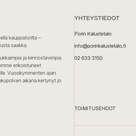
YHTEYSTIEDOT
Porin Kalustetalo
ellä kauppatorilta –
lusta saakka.
info@porinkalustetalo.fi
dukkaimpia ja kiinnostavimpia
02 633 3150
Olemme erikoistuneet
iselle. Vuosikymmenten ajan
ukupolven aikana kertynyt jo
TOIMITUSEHDOT