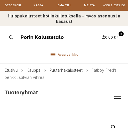
OSTOSKORI
KASSA
OMA TILI
MEISTÄ
+358 2 6333 150
Huippukalusteet kotiinkuljetuksella - myös asennus ja
kasaus!
0
Products
Porin Kalustetalo
0,00
€
search
Avaa valikko
Etusivu
>
Kauppa
>
Puutarhakalusteet
>
Fatboy Fred’s
penkki, salvian vihreä
Tuoteryhmät