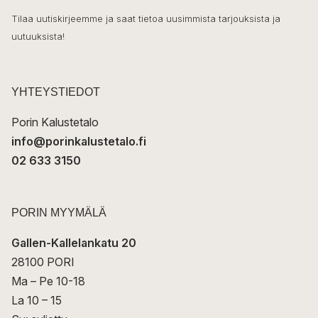
h
k
o
Tilaa uutiskirjeemme ja saat tietoa uusimmista tarjouksista ja
ö
uutuuksista!
k
p
o
s
t
YHTEYSTIEDOT
i
Porin Kalustetalo
info@porinkalustetalo.fi
02 633 3150
PORIN MYYMÄLÄ
Gallen-Kallelankatu 20
28100 PORI
Ma – Pe 10-18
La 10 – 15