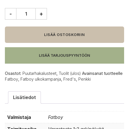
-
+
Fatboy
Fred's
penkki,
salvian
LISÄÄ OSTOSKORIIN
vihreä
määrä
LISÄÄ TARJOUSPYYNTÖÖN
Osastot:
Puutarhakalusteet
,
Tuolit (ulos)
Avainsanat tuotteelle
Fatboy
,
Fatboy ulkokampanja
,
Fred's
,
Penkki
Lisätiedot
Valmistaja
Fatboy