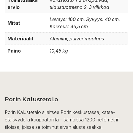
Toimitusaika
Varastosta 1-2 arkipäivää,
arvio
tilaustuotteena 2-3 viikkoa
Leveys: 160 cm, Syvyys: 40 cm,
Mitat
Korkeus: 46,5 cm
Materiaalit
Alumiini, pulverimaalaus
Paino
10,45 kg
Porin Kalustetalo
Porin Kalustetalo sijaitsee Porin keskustassa, katse-
etäisyydellä kauppatorilta – samoissa 1200 neliömetrin
tiloissa, joissa se toiminut aivan alusta saakka.