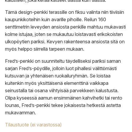
kalusteen, joka kerää katseet tilassa kuin tilassa.
Tämä design-penkki terassille on fiksu valinta niin tiiviisiin
kaupunkikoteihin kuin avarille pihoille. Reilun 160
senttimetrin leveyden ansiosta penkille mahtuu mukavasti
kolme istujaa, joten se mukautuu loistavasti erikokoisten
ulkopöytien pariksi. Kevyen rakenteensa ansiosta sitä on
myös helppo siirrellä tarpeen mukaan.
Fred’s-penkki on suunniteltu täydelliseksi pariksi saman
sarjan Fred’s-pöydille, jolloin luot pihallesi välittömästi
kutsuvan ja yhtenäisen ruokailuryhmän. Se loistaa
kuitenkin myös yksittäisenä elementtinä vaikkapa
seinustalla tai osana viihtyisää parvekkeen kalustusta.
Olipa kyseessä aamun ensimmäinen kahvihetki tai rento
lounas, Fred’s-penkki tekee jokaisesta hetkestä astetta
mukavamman.
Tilaustuote (ei varastossa)