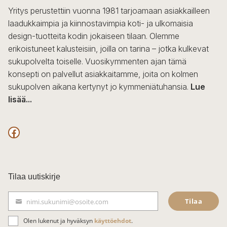
Yritys perustettiin vuonna 1981 tarjoamaan asiakkailleen
laadukkaimpia ja kiinnostavimpia koti- ja ulkomaisia
design-tuotteita kodin jokaiseen tilaan. Olemme
erikoistuneet kalusteisiin, joilla on tarina – jotka kulkevat
sukupolvelta toiselle. Vuosikymmenten ajan tämä
konsepti on palvellut asiakkaitamme, joita on kolmen
sukupolven aikana kertynyt jo kymmeniätuhansia.
Lue
lisää...
F
a
c
Tilaa uutiskirje
e
Tilaa
nimi.sukunimi@osoite.com
b
S
ä
o
Olen lukenut ja hyväksyn
käyttöehdot
.