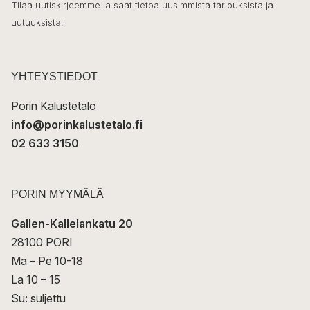
k
o
Tilaa uutiskirjeemme ja saat tietoa uusimmista tarjouksista ja
ö
uutuuksista!
k
p
o
s
t
YHTEYSTIEDOT
i
Porin Kalustetalo
info@porinkalustetalo.fi
02 633 3150
PORIN MYYMÄLÄ
Gallen-Kallelankatu 20
28100 PORI
Ma – Pe 10-18
La 10 – 15
Su: suljettu