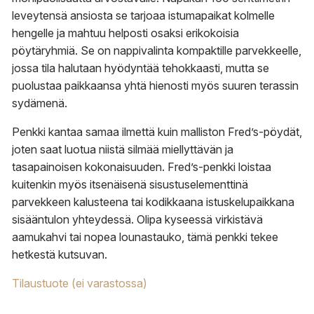
leveytensä ansiosta se tarjoaa istumapaikat kolmelle
hengelle ja mahtuu helposti osaksi erikokoisia
pöytäryhmiä. Se on nappivalinta kompaktille parvekkeelle,
jossa tila halutaan hyödyntää tehokkaasti, mutta se
puolustaa paikkaansa yhtä hienosti myös suuren terassin
sydämenä.
Penkki kantaa samaa ilmettä kuin malliston Fred’s-pöydät,
joten saat luotua niistä silmää miellyttävän ja
tasapainoisen kokonaisuuden. Fred’s-penkki loistaa
kuitenkin myös itsenäisenä sisustuselementtinä
parvekkeen kalusteena tai kodikkaana istuskelupaikkana
sisääntulon yhteydessä. Olipa kyseessä virkistävä
aamukahvi tai nopea lounastauko, tämä penkki tekee
hetkestä kutsuvan.
Tilaustuote (ei varastossa)