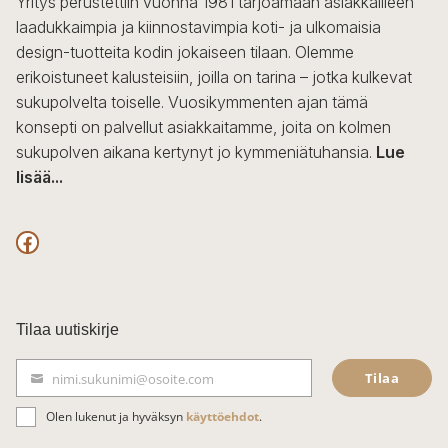
Yritys perustettiin vuonna 1981 tarjoamaan asiakkailleen
laadukkaimpia ja kiinnostavimpia koti- ja ulkomaisia
design-tuotteita kodin jokaiseen tilaan. Olemme
erikoistuneet kalusteisiin, joilla on tarina – jotka kulkevat
sukupolvelta toiselle. Vuosikymmenten ajan tämä
konsepti on palvellut asiakkaitamme, joita on kolmen
sukupolven aikana kertynyt jo kymmeniätuhansia.
Lue
lisää...
F
a
c
Tilaa uutiskirje
e
Tilaa
nimi.sukunimi@osoite.com
b
S
ä
o
Olen lukenut ja hyväksyn
käyttöehdot
.
h