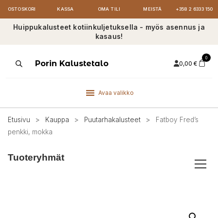
OSTOSKORI
KASSA
OMA TILI
MEISTÄ
+358 2 6333 150
Huippukalusteet kotiinkuljetuksella - myös asennus ja
kasaus!
0
Products
Porin Kalustetalo
0,00
€
search
Avaa valikko
Etusivu
>
Kauppa
>
Puutarhakalusteet
>
Fatboy Fred’s
penkki, mokka
Tuoteryhmät