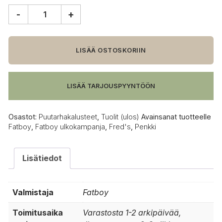
-
+
Fatboy
Fred's
penkki,
mokka
LISÄÄ OSTOSKORIIN
määrä
LISÄÄ TARJOUSPYYNTÖÖN
Osastot:
Puutarhakalusteet
,
Tuolit (ulos)
Avainsanat tuotteelle
Fatboy
,
Fatboy ulkokampanja
,
Fred's
,
Penkki
Lisätiedot
Valmistaja
Fatboy
Toimitusaika
Varastosta 1-2 arkipäivää,