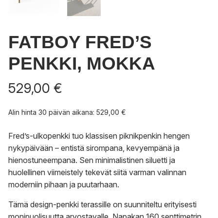
FATBOY FRED’S
PENKKI, MOKKA
529,00
€
Alin hinta 30 päivän aikana:
529,00
€
Fred’s-ulkopenkki tuo klassisen piknikpenkin hengen
nykypäivään – entistä sirompana, kevyempänä ja
hienostuneempana. Sen minimalistinen siluetti ja
huolellinen viimeistely tekevät siitä varman valinnan
moderniin pihaan ja puutarhaan.
Tämä design-penkki terassille on suunniteltu erityisesti
monipuolisuutta arvostavalle. Napakan 160 senttimetrin