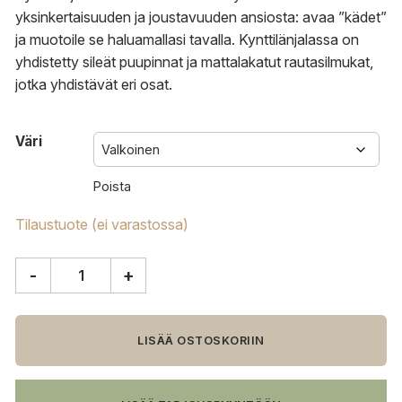
yksinkertaisuuden ja joustavuuden ansiosta: avaa ”kädet”
ja muotoile se haluamallasi tavalla. Kynttilänjalassa on
yhdistetty sileät puupinnat ja mattalakatut rautasilmukat,
jotka yhdistävät eri osat.
Väri
Poista
Tilaustuote (ei varastossa)
-
+
Design
House
Stockholm
Nordic
LISÄÄ OSTOSKORIIN
Light
kynttilänjalka
määrä