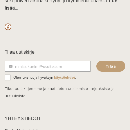
sukupolven aikana kertynyt jo kymmeniätuhansia.
Lue
lisää...
F
a
c
Tilaa uutiskirje
e
Tilaa
nimi.sukunimi@osoite.com
b
S
ä
o
Olen lukenut ja hyväksyn
käyttöehdot
.
h
k
o
Tilaa uutiskirjeemme ja saat tietoa uusimmista tarjouksista ja
ö
uutuuksista!
k
p
o
s
t
YHTEYSTIEDOT
i