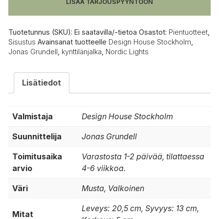
LISÄÄ TARJOUSPYYNTÖÖN
Tuotetunnus (SKU):
Ei saatavilla/-tietoa
Osastot:
Pientuotteet
,
Sisustus
Avainsanat tuotteelle
Design House Stockholm
,
Jonas Grundell
,
kynttilänjalka
,
Nordic Lights
Lisätiedot
Valmistaja
Design House Stockholm
Suunnittelija
Jonas Grundell
Toimitusaika
Varastosta 1-2 päivää, tilattaessa
arvio
4-6 viikkoa.
Väri
Musta, Valkoinen
Leveys: 20,5 cm, Syvyys: 13 cm,
Mitat