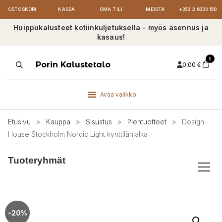
OSTOSKORI
KASSA
OMA TILI
MEISTÄ
+358 2 6333 150
Huippukalusteet kotiinkuljetuksella - myös asennus ja
kasaus!
0
Products
Porin Kalustetalo
0,00
€
search
Avaa valikko
Etusivu
>
Kauppa
>
Sisustus
>
Pientuotteet
>
Design
House Stockholm Nordic Light kynttilänjalka
Tuoteryhmät
-20%