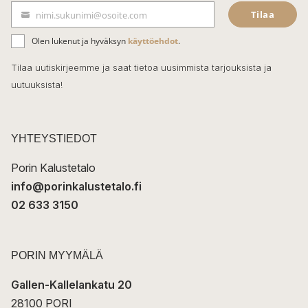
Tilaa
nimi.sukunimi@osoite.com
b
S
ä
o
Olen lukenut ja hyväksyn
käyttöehdot
.
h
k
o
Tilaa uutiskirjeemme ja saat tietoa uusimmista tarjouksista ja
ö
uutuuksista!
k
p
o
s
t
YHTEYSTIEDOT
i
Porin Kalustetalo
info@porinkalustetalo.fi
02 633 3150
PORIN MYYMÄLÄ
Gallen-Kallelankatu 20
28100 PORI