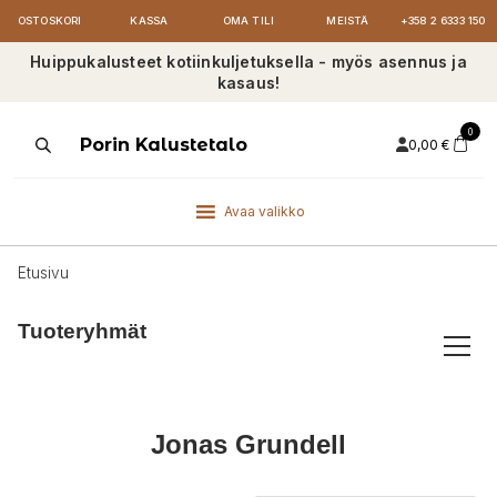
OSTOSKORI
KASSA
OMA TILI
MEISTÄ
+358 2 6333 150
Huippukalusteet kotiinkuljetuksella - myös asennus ja
kasaus!
0
Products
Porin Kalustetalo
0,00
€
search
Avaa valikko
Etusivu
Tuoteryhmät
Jonas Grundell