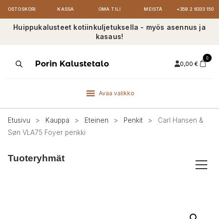
OSTOSKORI
KASSA
OMA TILI
MEISTÄ
+358 2 6333 150
Huippukalusteet kotiinkuljetuksella - myös asennus ja
kasaus!
0
Products
Porin Kalustetalo
0,00
€
search
Avaa valikko
Etusivu
>
Kauppa
>
Eteinen
>
Penkit
>
Carl Hansen &
Søn VLA75 Foyer penkki
Tuoteryhmät