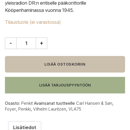
yleisradion DR:n entiselle pääkonttorille
Kööpenhaminassa vuonna 1945.
Tilaustuote (ei varastossa)
-
+
Carl
Hansen
&
Søn
LISÄÄ OSTOSKORIIN
VLA75
Foyer
penkki
LISÄÄ TARJOUSPYYNTÖÖN
määrä
Osasto:
Penkit
Avainsanat tuotteelle
Carl Hansen & Søn
,
Foyer
,
Penkki
,
Vilhelm Lauritzen
,
VLA75
Lisätiedot