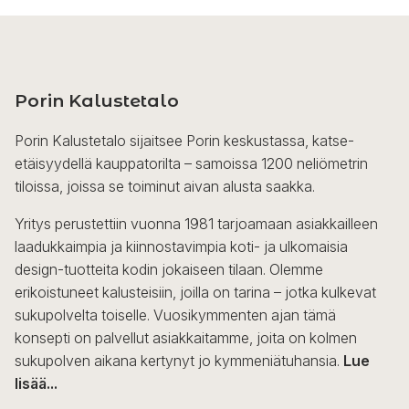
Porin Kalustetalo
Porin Kalustetalo sijaitsee Porin keskustassa, katse-
etäisyydellä kauppatorilta – samoissa 1200 neliömetrin
tiloissa, joissa se toiminut aivan alusta saakka.
Yritys perustettiin vuonna 1981 tarjoamaan asiakkailleen
laadukkaimpia ja kiinnostavimpia koti- ja ulkomaisia
design-tuotteita kodin jokaiseen tilaan. Olemme
erikoistuneet kalusteisiin, joilla on tarina – jotka kulkevat
sukupolvelta toiselle. Vuosikymmenten ajan tämä
konsepti on palvellut asiakkaitamme, joita on kolmen
sukupolven aikana kertynyt jo kymmeniätuhansia.
Lue
lisää...