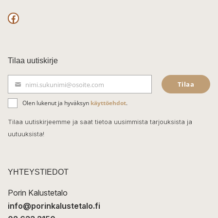
F
a
c
Tilaa uutiskirje
e
Tilaa
nimi.sukunimi@osoite.com
b
S
ä
o
Olen lukenut ja hyväksyn
käyttöehdot
.
h
k
o
Tilaa uutiskirjeemme ja saat tietoa uusimmista tarjouksista ja
ö
uutuuksista!
k
p
o
s
t
YHTEYSTIEDOT
i
Porin Kalustetalo
info@porinkalustetalo.fi