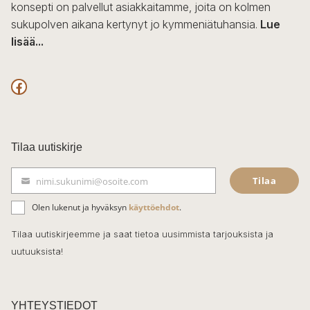
konsepti on palvellut asiakkaitamme, joita on kolmen
sukupolven aikana kertynyt jo kymmeniätuhansia.
Lue
lisää...
F
a
c
Tilaa uutiskirje
e
Tilaa
nimi.sukunimi@osoite.com
b
S
ä
o
Olen lukenut ja hyväksyn
käyttöehdot
.
h
k
o
Tilaa uutiskirjeemme ja saat tietoa uusimmista tarjouksista ja
ö
uutuuksista!
k
p
o
s
t
YHTEYSTIEDOT