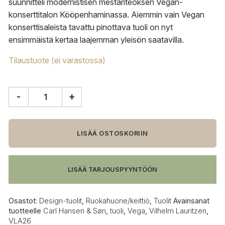
suunnitteli modernistisen mestariteoksen Vegan-
konserttitalon Kööpenhaminassa. Aiemmin vain Vegan
konserttisaleista tavattu pinottava tuoli on nyt
ensimmäistä kertaa laajemman yleisön saatavilla.
Tilaustuote (ei varastossa)
-
+
Carl
Hansen
&
Søn
LISÄÄ OSTOSKORIIN
VLA26
Vega
tuoli,
LISÄÄ TARJOUSPYYNTÖÖN
musta
tammi
määrä
Osastot:
Design-tuolit
,
Ruokahuone/keittiö
,
Tuolit
Avainsanat
tuotteelle
Carl Hansen & Søn
,
tuoli
,
Vega
,
Vilhelm Lauritzen
,
VLA26