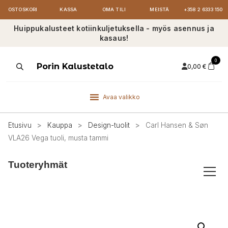
OSTOSKORI
KASSA
OMA TILI
MEISTÄ
+358 2 6333 150
Huippukalusteet kotiinkuljetuksella - myös asennus ja
kasaus!
0
Products
Porin Kalustetalo
0,00
€
search
Avaa valikko
Etusivu
>
Kauppa
>
Design-tuolit
>
Carl Hansen & Søn
VLA26 Vega tuoli, musta tammi
Tuoteryhmät