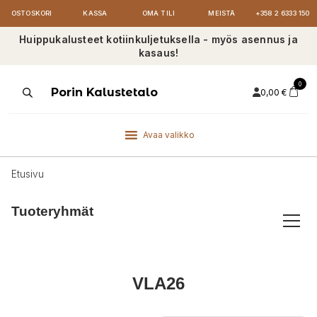
OSTOSKORI
KASSA
OMA TILI
MEISTÄ
+358 2 6333 150
Huippukalusteet kotiinkuljetuksella - myös asennus ja
kasaus!
0
Products
Porin Kalustetalo
0,00
€
search
Avaa valikko
Etusivu
Tuoteryhmät
VLA26