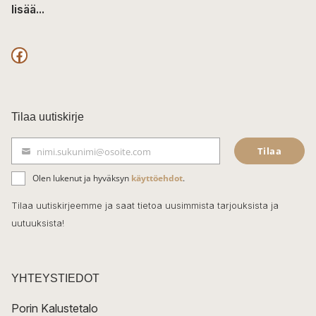
lisää...
F
a
c
Tilaa uutiskirje
e
Tilaa
nimi.sukunimi@osoite.com
b
S
ä
o
Olen lukenut ja hyväksyn
käyttöehdot
.
h
k
o
Tilaa uutiskirjeemme ja saat tietoa uusimmista tarjouksista ja
ö
uutuuksista!
k
p
o
s
t
YHTEYSTIEDOT
i
Porin Kalustetalo