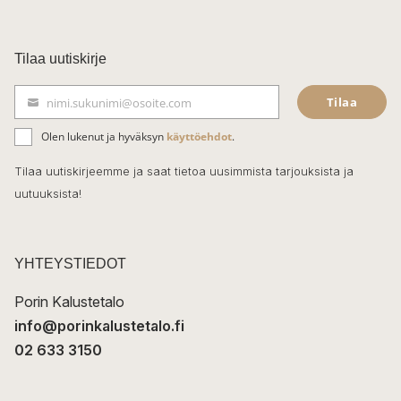
a
c
Tilaa uutiskirje
e
Tilaa
nimi.sukunimi@osoite.com
b
S
ä
o
Olen lukenut ja hyväksyn
käyttöehdot
.
h
k
o
Tilaa uutiskirjeemme ja saat tietoa uusimmista tarjouksista ja
ö
uutuuksista!
k
p
o
s
t
YHTEYSTIEDOT
i
Porin Kalustetalo
info@porinkalustetalo.fi
02 633 3150