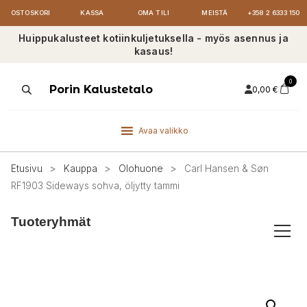
OSTOSKORI
KASSA
OMA TILI
MEISTÄ
+358 2 6333 150
Huippukalusteet kotiinkuljetuksella - myös asennus ja
kasaus!
0
Products
Porin Kalustetalo
0,00
€
search
Avaa valikko
Etusivu
>
Kauppa
>
Olohuone
>
Carl Hansen & Søn
RF1903 Sideways sohva, öljytty tammi
Tuoteryhmät