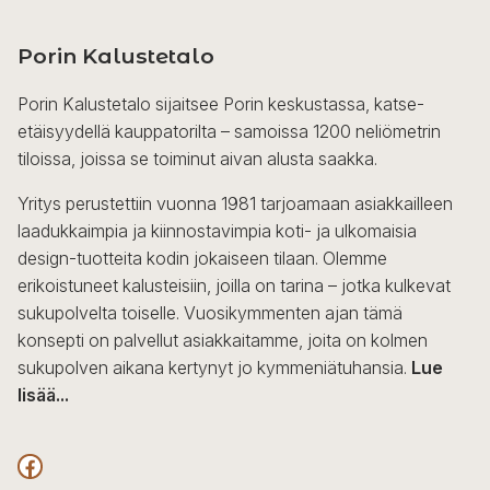
Porin Kalustetalo
Porin Kalustetalo sijaitsee Porin keskustassa, katse-
etäisyydellä kauppatorilta – samoissa 1200 neliömetrin
tiloissa, joissa se toiminut aivan alusta saakka.
Yritys perustettiin vuonna 1981 tarjoamaan asiakkailleen
laadukkaimpia ja kiinnostavimpia koti- ja ulkomaisia
design-tuotteita kodin jokaiseen tilaan. Olemme
erikoistuneet kalusteisiin, joilla on tarina – jotka kulkevat
sukupolvelta toiselle. Vuosikymmenten ajan tämä
konsepti on palvellut asiakkaitamme, joita on kolmen
sukupolven aikana kertynyt jo kymmeniätuhansia.
Lue
lisää...
F