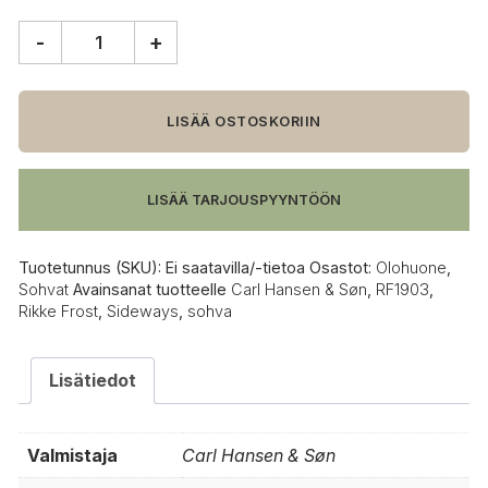
-
+
Carl
Hansen
&
Søn
LISÄÄ OSTOSKORIIN
RF1903
Sideways
sohva,
LISÄÄ TARJOUSPYYNTÖÖN
öljytty
tammi
määrä
Tuotetunnus (SKU):
Ei saatavilla/-tietoa
Osastot:
Olohuone
,
Sohvat
Avainsanat tuotteelle
Carl Hansen & Søn
,
RF1903
,
Rikke Frost
,
Sideways
,
sohva
Lisätiedot
Valmistaja
Carl Hansen & Søn