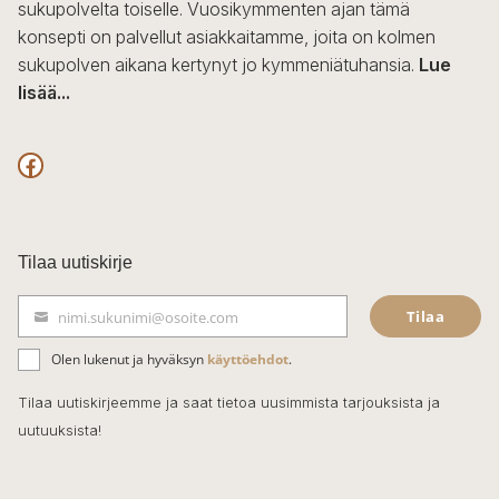
sukupolvelta toiselle. Vuosikymmenten ajan tämä
konsepti on palvellut asiakkaitamme, joita on kolmen
sukupolven aikana kertynyt jo kymmeniätuhansia.
Lue
lisää...
F
a
c
Tilaa uutiskirje
e
Tilaa
nimi.sukunimi@osoite.com
b
S
ä
o
Olen lukenut ja hyväksyn
käyttöehdot
.
h
k
o
Tilaa uutiskirjeemme ja saat tietoa uusimmista tarjouksista ja
ö
uutuuksista!
k
p
o
s