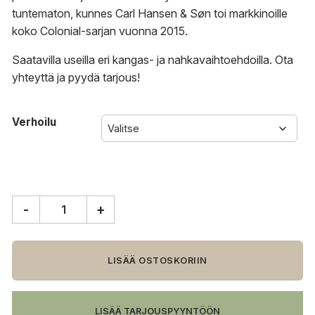
tuntematon, kunnes Carl Hansen & Søn toi markkinoille
koko Colonial-sarjan vuonna 2015.
Saatavilla useilla eri kangas- ja nahkavaihtoehdoilla.
Ota
yhteyttä
ja
pyydä tarjous
!
Verhoilu
-
+
Carl
Hansen
&
Søn
LISÄÄ OSTOSKORIIN
OW149-
2
Colonial
LISÄÄ TARJOUSPYYNTÖÖN