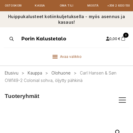
OSTOSKORI
KASSA
OMA TILI
MEISTÄ
+358 2 6333 150
Huippukalusteet kotiinkuljetuksella - myös asennus ja
kasaus!
0
Products
Porin Kalustetalo
0,00
€
search
Avaa valikko
Etusivu
>
Kauppa
>
Olohuone
>
Carl Hansen & Søn
OW149-2 Colonial sohva, öljytty pähkinä
Tuoteryhmät