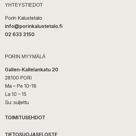
t
YHTEYSTIEDOT
i
Porin Kalustetalo
info@porinkalustetalo.fi
02 633 3150
PORIN MYYMÄLÄ
Gallen-Kallelankatu 20
28100 PORI
Ma – Pe 10-18
La 10 – 15
Su: suljettu
TOIMITUSEHDOT
TIETOSUOJASELOSTE