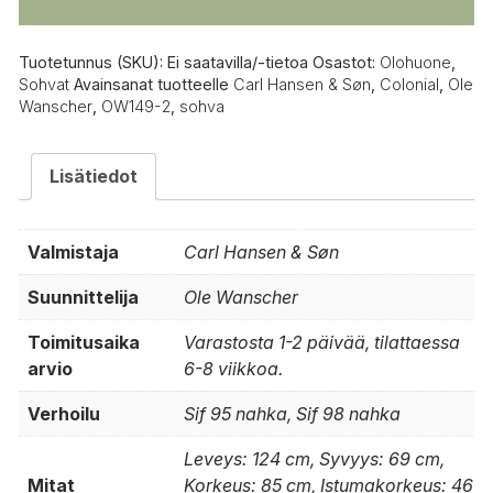
sohva,
öljytty
pähkinä
Tuotetunnus (SKU):
Ei saatavilla/-tietoa
Osastot:
Olohuone
,
määrä
Sohvat
Avainsanat tuotteelle
Carl Hansen & Søn
,
Colonial
,
Ole
Wanscher
,
OW149-2
,
sohva
Lisätiedot
Valmistaja
Carl Hansen & Søn
Suunnittelija
Ole Wanscher
Toimitusaika
Varastosta 1-2 päivää, tilattaessa
arvio
6-8 viikkoa.
Verhoilu
Sif 95 nahka, Sif 98 nahka
Leveys: 124 cm, Syvyys: 69 cm,
Mitat
Korkeus: 85 cm, Istumakorkeus: 46