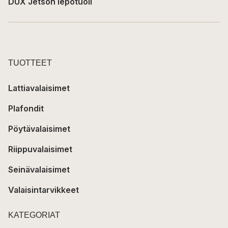
DUX Jetson lepotuoli
TUOTTEET
Lattiavalaisimet
Plafondit
Pöytävalaisimet
Riippuvalaisimet
Seinävalaisimet
Valaisintarvikkeet
KATEGORIAT