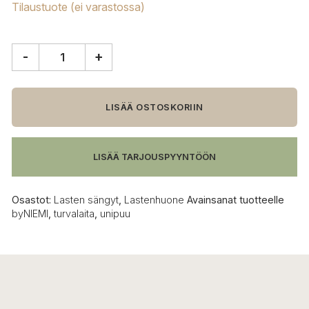
Tilaustuote (ei varastossa)
-
+
byNIEMI
pitkä
turvalaita
määrä
LISÄÄ OSTOSKORIIN
LISÄÄ TARJOUSPYYNTÖÖN
Osastot:
Lasten sängyt
,
Lastenhuone
Avainsanat tuotteelle
byNIEMI
,
turvalaita
,
unipuu