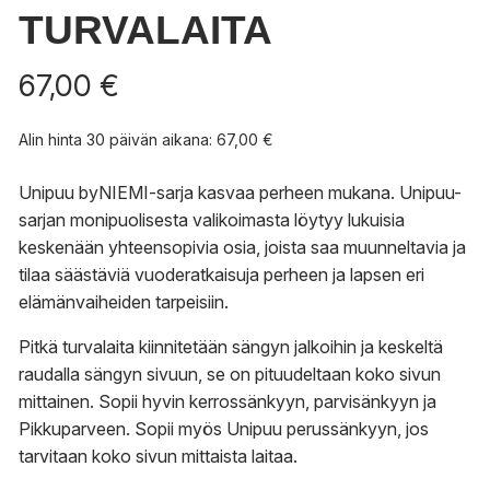
TURVALAITA
67,00
€
Alin hinta 30 päivän aikana:
67,00
€
Unipuu byNIEMI-sarja kasvaa perheen mukana. Unipuu-
sarjan monipuolisesta valikoimasta löytyy lukuisia
keskenään yhteensopivia osia, joista saa muunneltavia ja
tilaa säästäviä vuoderatkaisuja perheen ja lapsen eri
elämänvaiheiden tarpeisiin.
Pitkä turvalaita kiinnitetään sängyn jalkoihin ja keskeltä
raudalla sängyn sivuun, se on pituudeltaan koko sivun
mittainen. Sopii hyvin kerrossänkyyn, parvisänkyyn ja
Pikkuparveen. Sopii myös Unipuu perussänkyyn, jos
tarvitaan koko sivun mittaista laitaa.