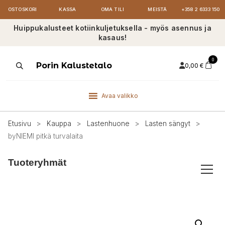
OSTOSKORI
KASSA
OMA TILI
MEISTÄ
+358 2 6333 150
Huippukalusteet kotiinkuljetuksella - myös asennus ja
kasaus!
0
Products
Porin Kalustetalo
0,00
€
search
Avaa valikko
Etusivu
>
Kauppa
>
Lastenhuone
>
Lasten sängyt
>
byNIEMI pitkä turvalaita
Tuoteryhmät