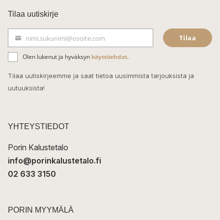
c
Tilaa uutiskirje
e
Tilaa
nimi.sukunimi@osoite.com
b
S
ä
o
Olen lukenut ja hyväksyn
käyttöehdot
.
h
k
o
Tilaa uutiskirjeemme ja saat tietoa uusimmista tarjouksista ja
ö
uutuuksista!
k
p
o
s
t
YHTEYSTIEDOT
i
Porin Kalustetalo
info@porinkalustetalo.fi
02 633 3150
PORIN MYYMÄLÄ