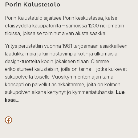
Porin Kalustetalo
Porin Kalustetalo sijaitsee Porin keskustassa, katse-
etäisyydellä kauppatorilta – samoissa 1200 neliömetrin
tiloissa, joissa se toiminut aivan alusta saakka.
Yritys perustettiin vuonna 1981 tarjoamaan asiakkailleen
laadukkaimpia ja kiinnostavimpia koti- ja ulkomaisia
design-tuotteita kodin jokaiseen tilaan. Olemme
erikoistuneet kalusteisiin, joilla on tarina – jotka kulkevat
sukupolvelta toiselle. Vuosikymmenten ajan tämä
konsepti on palvellut asiakkaitamme, joita on kolmen
sukupolven aikana kertynyt jo kymmeniätuhansia.
Lue
lisää...
F
a