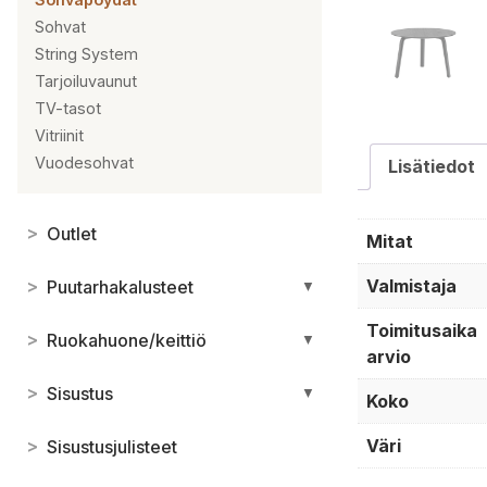
Sohvat
String System
Tarjoiluvaunut
TV-tasot
Vitriinit
Vuodesohvat
Lisätiedot
>
Outlet
Mitat
Valmistaja
>
Puutarhakalusteet
▼
Toimitusaika
>
Ruokahuone/keittiö
▼
arvio
>
Sisustus
▼
Koko
Väri
>
Sisustusjulisteet