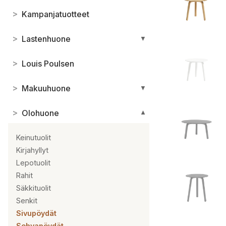
>
Kampanjatuotteet
>
Lastenhuone
▼
>
Louis Poulsen
>
Makuuhuone
▼
>
Olohuone
▼
Keinutuolit
Kirjahyllyt
Lepotuolit
Rahit
Säkkituolit
Senkit
Sivupöydät
Sohvapöydät