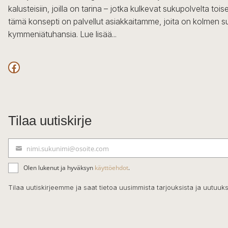
kalusteisiin, joilla on tarina – jotka kulkevat sukupolvelta to
tämä konsepti on palvellut asiakkaitamme, joita on kolmen s
kymmeniätuhansia.
Lue lisää...
Facebook
Tilaa uutiskirje
nimi.sukunimi@osoite.com
S
ä
Olen lukenut ja hyväksyn
käyttöehdot
.
h
k
Tilaa uutiskirjeemme ja saat tietoa uusimmista tarjouksista ja uutuuks
ö
p
o