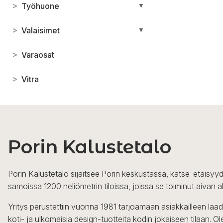
>
Työhuone
▼
>
Valaisimet
▼
>
Varaosat
>
Vitra
Porin Kalustetalo
Porin Kalustetalo sijaitsee Porin keskustassa, katse-etäisyyd
samoissa 1200 neliömetrin tiloissa, joissa se toiminut aivan a
Yritys perustettiin vuonna 1981 tarjoamaan asiakkailleen laa
koti- ja ulkomaisia design-tuotteita kodin jokaiseen tilaan. 