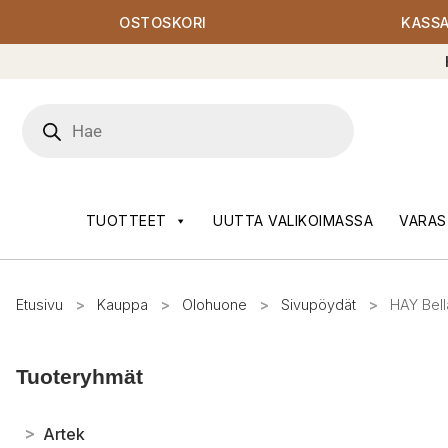
OSTOSKORI
KASS
Products
search
TUOTTEET
UUTTA VALIKOIMASSA
VARAS
Etusivu
>
Kauppa
>
Olohuone
>
Sivupöydät
>
HAY Bel
Tuoteryhmät
>
Artek