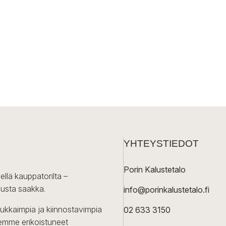
YHTEYSTIEDOT
Porin Kalustetalo
ellä kauppatorilta –
lusta saakka.
info@porinkalustetalo.fi
dukkaimpia ja kiinnostavimpia
02 633 3150
Olemme erikoistuneet