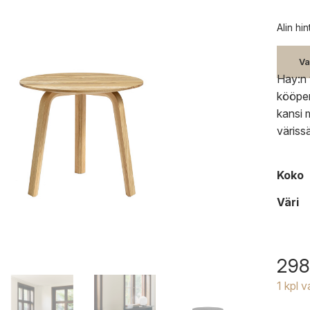
Alin hi
Va
Hay:n 
kööpen
kansi 
väriss
Koko
Väri
298
1 kpl 