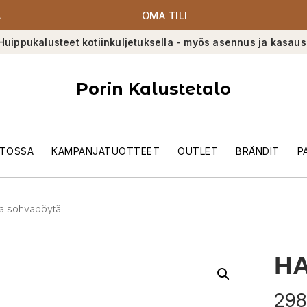
A
OMA TILI
Huippukalusteet kotiinkuljetuksella - myös asennus ja kasaus
Porin Kalustetalo
TOSSA
KAMPANJATUOTTEET
OUTLET
BRÄNDIT
P
la sohvapöytä
HA
298