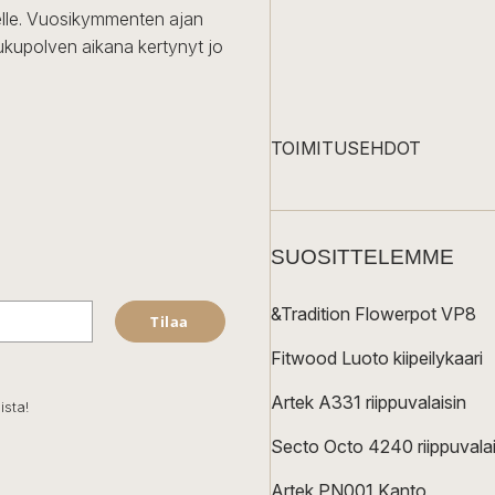
iselle. Vuosikymmenten ajan
ukupolven aikana kertynyt jo
TOIMITUSEHDOT
SUOSITTELEMME
&Tradition Flowerpot VP8
Tilaa
Fitwood Luoto kiipeilykaari
Artek A331 riippuvalaisin
ista!
Secto Octo 4240 riippuvalai
Artek PN001 Kanto