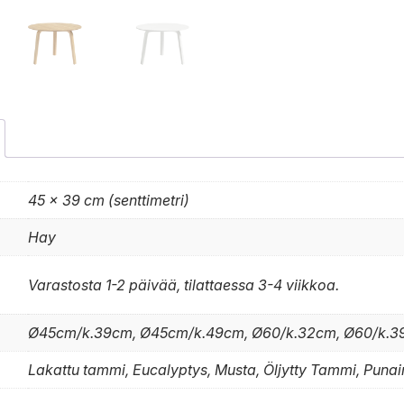
45 × 39 cm (senttimetri)
Hay
Varastosta 1-2 päivää, tilattaessa 3-4 viikkoa.
Ø45cm/k.39cm, Ø45cm/k.49cm, Ø60/k.32cm, Ø60/k.3
Lakattu tammi, Eucalyptys, Musta, Öljytty Tammi, Pun