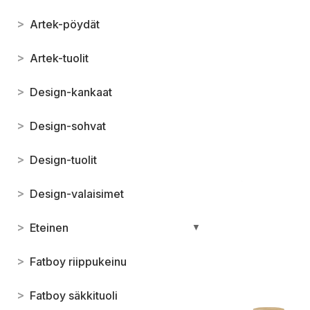
>
Artek-pöydät
>
Artek-tuolit
>
Design-kankaat
>
Design-sohvat
>
Design-tuolit
>
Design-valaisimet
>
Eteinen
▼
>
Fatboy riippukeinu
>
Fatboy säkkituoli