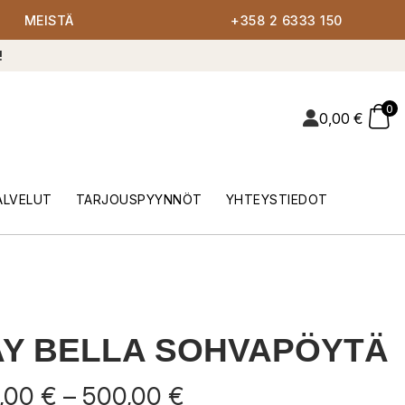
MEISTÄ
+358 2 6333 150
!
0
0,00
€
ALVELUT
TARJOUSPYYNNÖT
YHTEYSTIEDOT
Y BELLA SOHVAPÖYTÄ
Hintaluokka:
,00
€
–
500,00
€