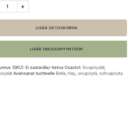
+
pöytä
LISÄÄ OSTOSKORIIN
LISÄÄ TARJOUSPYYNTÖÖN
unnus (SKU):
Ei saatavilla/-tietoa
Osastot:
Sivupöydät
,
pöydät
Avainsanat tuotteelle
Bella
,
Hay
,
sivupöytä
,
sohvapöytä