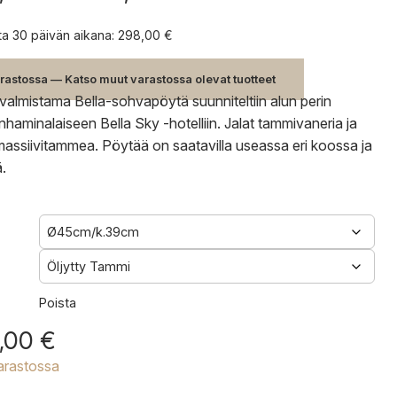
298,00 €
-
nta 30 päivän aikana:
298,00
€
500,00 €
rastossa — Katso muut varastossa olevat tuotteet
valmistama Bella-sohvapöytä suunniteltiin alun perin
haminalaiseen Bella Sky -hotelliin. Jalat tammivaneria ja
massiivitammea. Pöytää on saatavilla useassa eri koossa ja
ä.
Poista
,00
€
varastossa