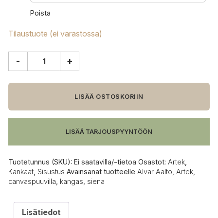
Poista
Tilaustuote (ei varastossa)
-
+
Artek
Siena
kangas,
canvaspuuvilla
LISÄÄ OSTOSKORIIN
määrä
LISÄÄ TARJOUSPYYNTÖÖN
Tuotetunnus (SKU):
Ei saatavilla/-tietoa
Osastot:
Artek
,
Kankaat
,
Sisustus
Avainsanat tuotteelle
Alvar Aalto
,
Artek
,
canvaspuuvilla
,
kangas
,
siena
Lisätiedot