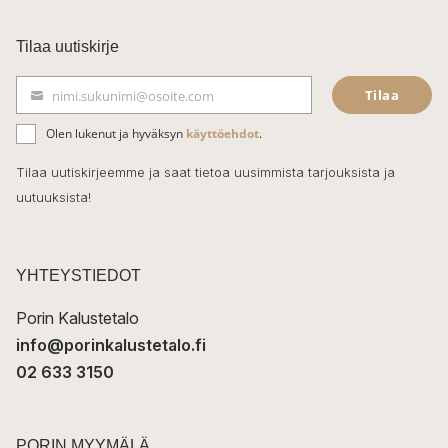
a
c
Tilaa uutiskirje
e
Tilaa
nimi.sukunimi@osoite.com
b
S
ä
o
Olen lukenut ja hyväksyn
käyttöehdot
.
h
k
o
Tilaa uutiskirjeemme ja saat tietoa uusimmista tarjouksista ja
ö
uutuuksista!
k
p
o
s
t
YHTEYSTIEDOT
i
Porin Kalustetalo
info@porinkalustetalo.fi
02 633 3150
PORIN MYYMÄLÄ