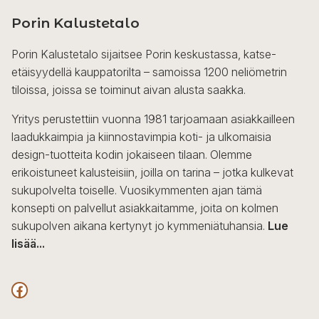
Porin Kalustetalo
Porin Kalustetalo sijaitsee Porin keskustassa, katse-
etäisyydellä kauppatorilta – samoissa 1200 neliömetrin
tiloissa, joissa se toiminut aivan alusta saakka.
Yritys perustettiin vuonna 1981 tarjoamaan asiakkailleen
laadukkaimpia ja kiinnostavimpia koti- ja ulkomaisia
design-tuotteita kodin jokaiseen tilaan. Olemme
erikoistuneet kalusteisiin, joilla on tarina – jotka kulkevat
sukupolvelta toiselle. Vuosikymmenten ajan tämä
konsepti on palvellut asiakkaitamme, joita on kolmen
sukupolven aikana kertynyt jo kymmeniätuhansia.
Lue
lisää...
F