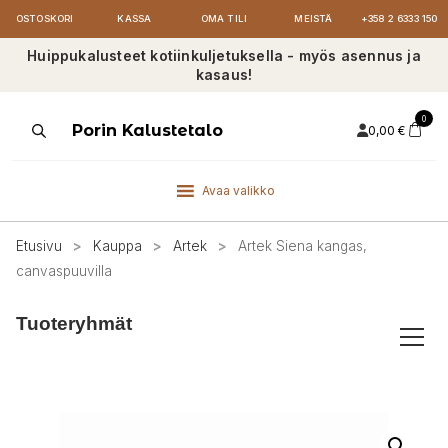
OSTOSKORI
KASSA
OMA TILI
MEISTÄ
+358 2 6333 150
Huippukalusteet kotiinkuljetuksella - myös asennus ja
kasaus!
0
Products
Porin Kalustetalo
0,00
€
search
Avaa valikko
Etusivu
>
Kauppa
>
Artek
>
Artek Siena kangas,
canvaspuuvilla
Tuoteryhmät