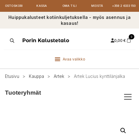
OSTOSKORI
KASSA
OMA TILI
MEISTÄ
+358 2 6333 150
Huippukalusteet kotiinkuljetuksella - myös asennus ja
kasaus!
0
Products
Porin Kalustetalo
0,00
€
search
Avaa valikko
Etusivu
>
Kauppa
>
Artek
>
Artek Lucius kynttilänjalka
Tuoteryhmät