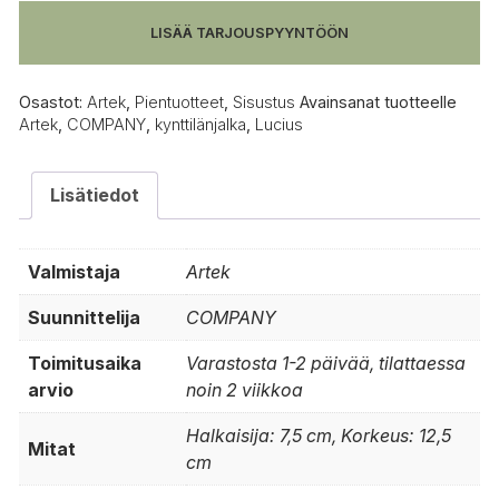
LISÄÄ TARJOUSPYYNTÖÖN
Osastot:
Artek
,
Pientuotteet
,
Sisustus
Avainsanat tuotteelle
Artek
,
COMPANY
,
kynttilänjalka
,
Lucius
Lisätiedot
Valmistaja
Artek
Suunnittelija
COMPANY
Toimitusaika
Varastosta 1-2 päivää, tilattaessa
arvio
noin 2 viikkoa
Halkaisija: 7,5 cm, Korkeus: 12,5
Mitat
cm