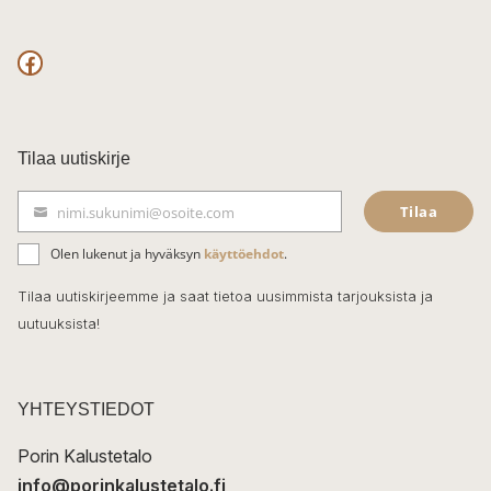
F
a
c
Tilaa uutiskirje
e
Tilaa
nimi.sukunimi@osoite.com
b
S
ä
o
Olen lukenut ja hyväksyn
käyttöehdot
.
h
k
o
Tilaa uutiskirjeemme ja saat tietoa uusimmista tarjouksista ja
ö
uutuuksista!
k
p
o
s
t
YHTEYSTIEDOT
i
Porin Kalustetalo
info@porinkalustetalo.fi