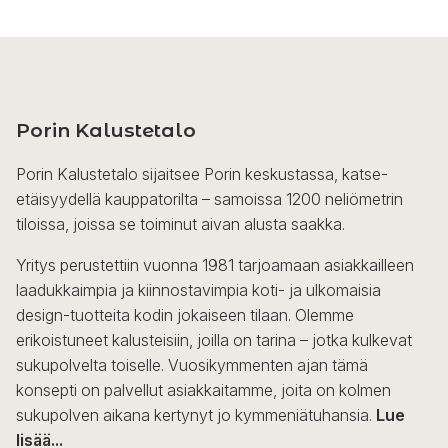
Porin Kalustetalo
Porin Kalustetalo sijaitsee Porin keskustassa, katse-
etäisyydellä kauppatorilta – samoissa 1200 neliömetrin
tiloissa, joissa se toiminut aivan alusta saakka.
Yritys perustettiin vuonna 1981 tarjoamaan asiakkailleen
laadukkaimpia ja kiinnostavimpia koti- ja ulkomaisia
design-tuotteita kodin jokaiseen tilaan. Olemme
erikoistuneet kalusteisiin, joilla on tarina – jotka kulkevat
sukupolvelta toiselle. Vuosikymmenten ajan tämä
konsepti on palvellut asiakkaitamme, joita on kolmen
sukupolven aikana kertynyt jo kymmeniätuhansia.
Lue
lisää...