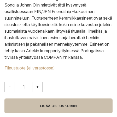
Song ja Johan Olin miettivät tätä kysymystä
osallistuessaan FIN/JPN Friendship -kokoelman
suunnitteluun. Tuoteperheen keramiikkaesineet ovat sekä
sisustus- että käyttöesineitä: kukin esine kuvastaa jotakin
suomalaista vuodenaikaan liittyvää rituaalia. Ilmeikäs ja
ihastuttavan naivistinen esinesarja herättää henkiin
animistisen ja pakanallisen menneisyytemme. Esineet on
tehty käsin Artekin kumppaniyrityksessä Portugalissa
tiiviissä yhteistyössä COMPANYn kanssa.
Tilaustuote (ei varastossa)
-
+
Artek
Lucius
kynttilänjalka
määrä
LISÄÄ OSTOSKORIIN