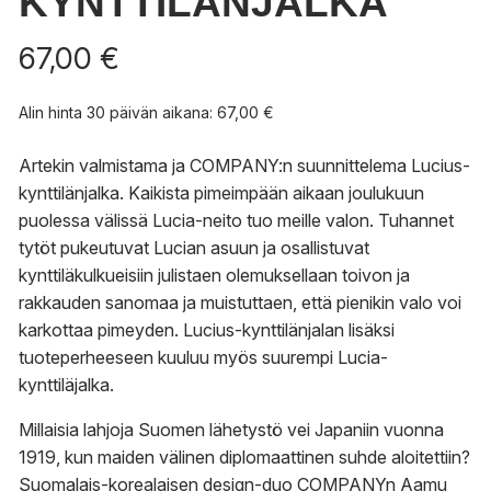
KYNTTILÄNJALKA
67,00
€
Alin hinta 30 päivän aikana:
67,00
€
Artekin valmistama ja COMPANY:n suunnittelema Lucius-
kynttilänjalka. Kaikista pimeimpään aikaan joulukuun
puolessa välissä Lucia-neito tuo meille valon. Tuhannet
tytöt pukeutuvat Lucian asuun ja osallistuvat
kynttiläkulkueisiin julistaen olemuksellaan toivon ja
rakkauden sanomaa ja muistuttaen, että pienikin valo voi
karkottaa pimeyden. Lucius-kynttilänjalan lisäksi
tuoteperheeseen kuuluu myös suurempi Lucia-
kynttiläjalka.
Millaisia lahjoja Suomen lähetystö vei Japaniin vuonna
1919, kun maiden välinen diplomaattinen suhde aloitettiin?
Suomalais-korealaisen design-duo COMPANYn Aamu