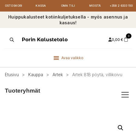
OSTOSKORI
KASSA
OMA TILI
MEISTÄ
+358 2 6333 150
Huippukalusteet kotiinkuljetuksella - myös asennus ja
kasaus!
0
Products
Porin Kalustetalo
0,00
€
search
Avaa valikko
Etusivu
>
Kauppa
>
Artek
>
Artek 81B pöytä, villikoivu
Tuoteryhmät