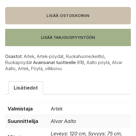
81B
pöytä,
villikoivu
LISÄÄ OSTOSKORIIN
määrä
LISÄÄ TARJOUSPYYNTÖÖN
Osastot:
Artek
,
Artek-pöydät
,
Ruokahuone/keittiö
,
Ruokapöydät
Avainsanat tuotteelle
81B
,
Aalto pöytä
,
Alvar
Aalto
,
Artek
,
Pöytä
,
villikoivu
Lisätiedot
Valmistaja
Artek
Suunnittelija
Alvar Aalto
Leveys: 120 cm, Syvyys: 75 cm,