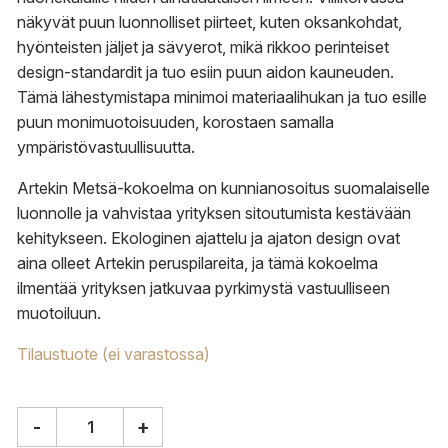
näkyvät puun luonnolliset piirteet, kuten oksankohdat,
hyönteisten jäljet ja sävyerot, mikä rikkoo perinteiset
design-standardit ja tuo esiin puun aidon kauneuden.
Tämä lähestymistapa minimoi materiaalihukan ja tuo esille
puun monimuotoisuuden, korostaen samalla
ympäristövastuullisuutta.
Artekin Metsä-kokoelma on kunnianosoitus suomalaiselle
luonnolle ja vahvistaa yrityksen sitoutumista kestävään
kehitykseen. Ekologinen ajattelu ja ajaton design ovat
aina olleet Artekin peruspilareita, ja tämä kokoelma
ilmentää yrityksen jatkuvaa pyrkimystä vastuulliseen
muotoiluun.
Tilaustuote (ei varastossa)
-
+
Artek