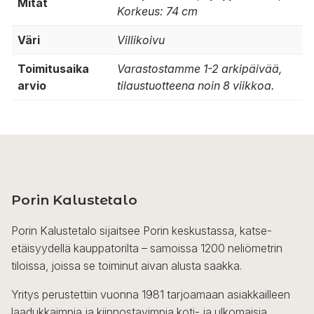
Mitat
Korkeus: 74 cm
Väri
Villikoivu
Toimitusaika
Varastostamme 1-2 arkipäivää,
arvio
tilaustuotteena noin 8 viikkoa.
Porin Kalustetalo
Porin Kalustetalo sijaitsee Porin keskustassa, katse-
etäisyydellä kauppatorilta – samoissa 1200 neliömetrin
tiloissa, joissa se toiminut aivan alusta saakka.
Yritys perustettiin vuonna 1981 tarjoamaan asiakkailleen
laadukkaimpia ja kiinnostavimpia koti- ja ulkomaisia