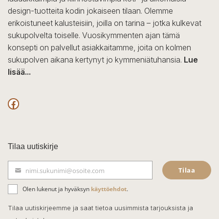
design-tuotteita kodin jokaiseen tilaan. Olemme
erikoistuneet kalusteisiin, joilla on tarina – jotka kulkevat
sukupolvelta toiselle. Vuosikymmenten ajan tämä
konsepti on palvellut asiakkaitamme, joita on kolmen
sukupolven aikana kertynyt jo kymmeniätuhansia.
Lue
lisää...
F
a
c
Tilaa uutiskirje
e
Tilaa
nimi.sukunimi@osoite.com
b
S
ä
o
Olen lukenut ja hyväksyn
käyttöehdot
.
h
k
o
Tilaa uutiskirjeemme ja saat tietoa uusimmista tarjouksista ja
ö