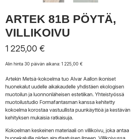
ARTEK 81B PÖYTÄ,
VILLIKOIVU
1 225,00
€
Alin hinta 30 päivän aikana:
1 225,00
€
Artekin Metsä-kokoelma tuo Alvar Aallon ikoniset
huonekalut uudelle aikakaudelle yhdistäen ekologisen
muotoilun ja luonnonläheisen estetiikan. Yhteistyössä
muotoilustudio Formafantasman kanssa kehitetty
kokoelma korostaa vastuullista puunkäyttöä ja kestävän
kehityksen mukaisia ratkaisuja.
Kokoelman keskeinen materiaali on villikoivu, joka antaa
huonekaluille niiden ainutlaatuisen ilmeen. Villikoivussa