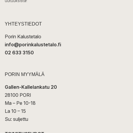
uutuuksista!
k
p
o
s
t
YHTEYSTIEDOT
i
Porin Kalustetalo
info@porinkalustetalo.fi
02 633 3150
PORIN MYYMÄLÄ
Gallen-Kallelankatu 20
28100 PORI
Ma – Pe 10-18
La 10 – 15
Su: suljettu