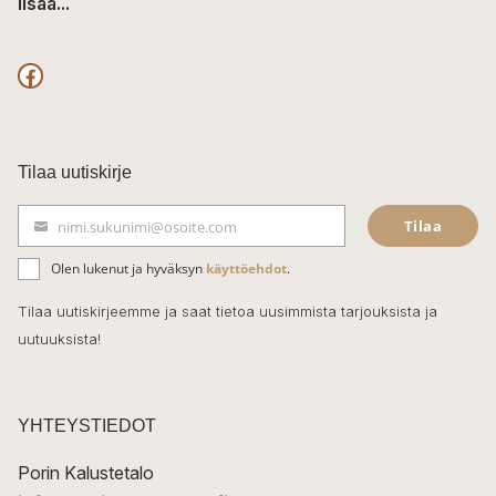
lisää...
F
a
c
Tilaa uutiskirje
e
Tilaa
nimi.sukunimi@osoite.com
b
S
ä
o
Olen lukenut ja hyväksyn
käyttöehdot
.
h
k
o
Tilaa uutiskirjeemme ja saat tietoa uusimmista tarjouksista ja
ö
uutuuksista!
k
p
o
s
t
YHTEYSTIEDOT
i
Porin Kalustetalo