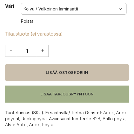
Väri
Poista
Tilaustuote (ei varastossa)
-
+
Artek
82B
pöytä
määrä
LISÄÄ OSTOSKORIIN
LISÄÄ TARJOUSPYYNTÖÖN
Tuotetunnus (SKU):
Ei saatavilla/-tietoa
Osastot:
Artek
,
Artek-
pöydät
,
Ruokapöydät
Avainsanat tuotteelle
82B
,
Aalto pöytä
,
Alvar Aalto
,
Artek
,
Pöytä