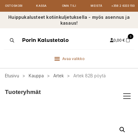
OSTOSKORI
KASSA
OMA TILI
MEISTÄ
+358 2 6333 150
Huippukalusteet kotiinkuljetuksella - myös asennus ja
kasaus!
0
Products
Porin Kalustetalo
0,00
€
search
Avaa valikko
Etusivu
>
Kauppa
>
Artek
>
Artek 82B pöytä
Tuoteryhmät