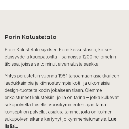
Porin Kalustetalo
Porin Kalustetalo sijaitsee Porin keskustassa, katse-
etäisyydellä kauppatorilta – samoissa 1200 neliömetrin
tiloissa, joissa se toiminut aivan alusta saakka.
Yritys perustettiin vuonna 1981 tarjoamaan asiakkailleen
laadukkaimpia ja kiinnostavimpia koti- ja ulkomaisia
design-tuotteita kodin jokaiseen tilaan. Olemme
erikoistuneet kalusteisiin, joilla on tarina – jotka kulkevat
sukupolvelta toiselle. Vuosikymmenten ajan tämä
konsepti on palvellut asiakkaitamme, joita on kolmen
sukupolven aikana kertynyt jo kymmeniätuhansia.
Lue
lisää...