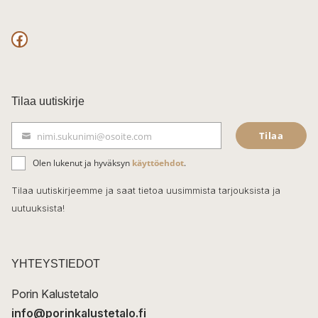
F
a
c
Tilaa uutiskirje
e
Tilaa
nimi.sukunimi@osoite.com
b
S
ä
o
Olen lukenut ja hyväksyn
käyttöehdot
.
h
k
o
Tilaa uutiskirjeemme ja saat tietoa uusimmista tarjouksista ja
ö
uutuuksista!
k
p
o
s
t
YHTEYSTIEDOT
i
Porin Kalustetalo
info@porinkalustetalo.fi