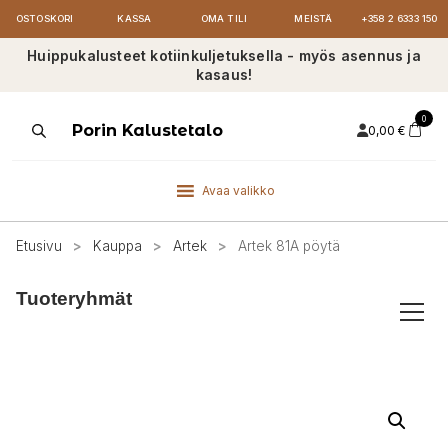
OSTOSKORI
KASSA
OMA TILI
MEISTÄ
+358 2 6333 150
Huippukalusteet kotiinkuljetuksella - myös asennus ja
kasaus!
0
Products
Porin Kalustetalo
0,00
€
search
Avaa valikko
Etusivu
>
Kauppa
>
Artek
>
Artek 81A pöytä
Tuoteryhmät