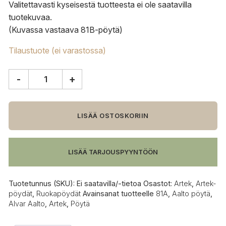
Valitettavasti kyseisestä tuotteesta ei ole saatavilla
tuotekuvaa.
(Kuvassa vastaava 81B-pöytä)
Tilaustuote (ei varastossa)
-
+
Artek
81A
pöytä
määrä
LISÄÄ OSTOSKORIIN
LISÄÄ TARJOUSPYYNTÖÖN
Tuotetunnus (SKU):
Ei saatavilla/-tietoa
Osastot:
Artek
,
Artek-
pöydät
,
Ruokapöydät
Avainsanat tuotteelle
81A
,
Aalto pöytä
,
Alvar Aalto
,
Artek
,
Pöytä