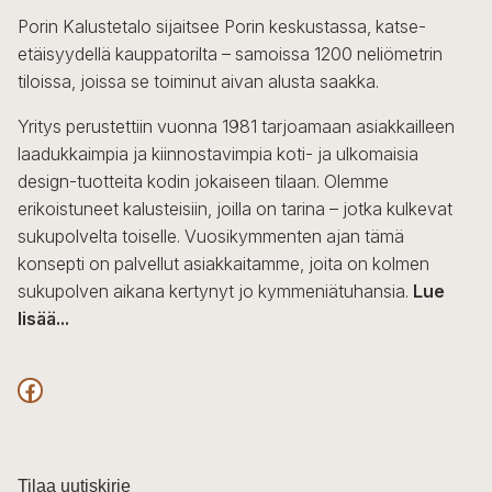
Porin Kalustetalo sijaitsee Porin keskustassa, katse-
etäisyydellä kauppatorilta – samoissa 1200 neliömetrin
tiloissa, joissa se toiminut aivan alusta saakka.
Yritys perustettiin vuonna 1981 tarjoamaan asiakkailleen
laadukkaimpia ja kiinnostavimpia koti- ja ulkomaisia
design-tuotteita kodin jokaiseen tilaan. Olemme
erikoistuneet kalusteisiin, joilla on tarina – jotka kulkevat
sukupolvelta toiselle. Vuosikymmenten ajan tämä
konsepti on palvellut asiakkaitamme, joita on kolmen
sukupolven aikana kertynyt jo kymmeniätuhansia.
Lue
lisää...
F
a
c
Tilaa uutiskirje