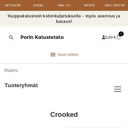
OSTOSKORI
KASSA
OMA TILI
MEISTÄ
+358 2 6333 150
Huippukalusteet kotiinkuljetuksella - myös asennus ja
kasaus!
0
Products
Porin Kalustetalo
0,00
€
search
Avaa valikko
Etusivu
Tuoteryhmät
Crooked