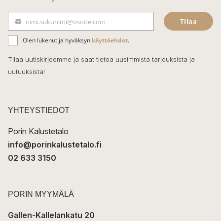
e
Tilaa
nimi.sukunimi@osoite.com
b
S
ä
o
Olen lukenut ja hyväksyn
käyttöehdot
.
h
k
o
Tilaa uutiskirjeemme ja saat tietoa uusimmista tarjouksista ja
ö
uutuuksista!
k
p
o
s
t
YHTEYSTIEDOT
i
Porin Kalustetalo
info@porinkalustetalo.fi
02 633 3150
PORIN MYYMÄLÄ
Gallen-Kallelankatu 20