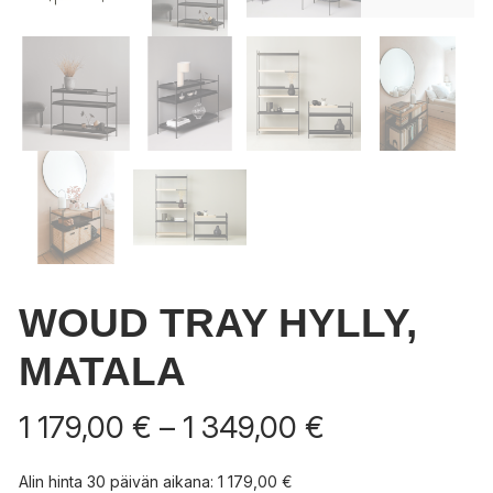
WOUD TRAY HYLLY,
MATALA
Hintaluokka:
1 179,00
€
–
1 349,00
€
1
179,00 €
Alin hinta 30 päivän aikana:
1 179,00
€