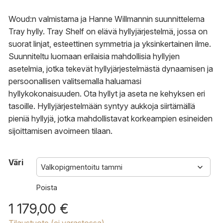
-
1
Woud:n valmistama ja Hanne Willmannin suunnittelema
349,00 €
Tray hylly.
Tray Shelf on elävä hyllyjärjestelmä, jossa on
suorat linjat, esteettinen symmetria ja yksinkertainen ilme.
Suunniteltu luomaan erilaisia mahdollisia hyllyjen
asetelmia, jotka tekevät hyllyjärjestelmästä dynaamisen ja
persoonallisen valitsemalla haluamasi
hyllykokonaisuuden.
Ota hyllyt ja aseta ne kehyksen eri
tasoille.
Hyllyjärjestelmään syntyy aukkoja siirtämällä
pieniä hyllyjä, jotka mahdollistavat korkeampien esineiden
sijoittamisen avoimeen tilaan.
Väri
Poista
1 179,00
€