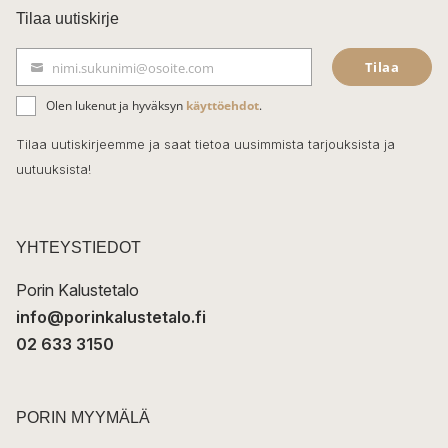
c
Tilaa uutiskirje
e
Tilaa
nimi.sukunimi@osoite.com
b
S
ä
o
Olen lukenut ja hyväksyn
käyttöehdot
.
h
k
o
Tilaa uutiskirjeemme ja saat tietoa uusimmista tarjouksista ja
ö
uutuuksista!
k
p
o
s
t
YHTEYSTIEDOT
i
Porin Kalustetalo
info@porinkalustetalo.fi
02 633 3150
PORIN MYYMÄLÄ