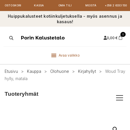
OSTOSKORI
KASSA
OMA TILI
MEISTÄ
+358 2 6333 150
Huippukalusteet kotiinkuljetuksella - myös asennus ja
kasaus!
0
Products
Porin Kalustetalo
0,00
€
search
Avaa valikko
Etusivu
>
Kauppa
>
Olohuone
>
Kirjahyllyt
>
Woud Tray
hylly, matala
Tuoteryhmät