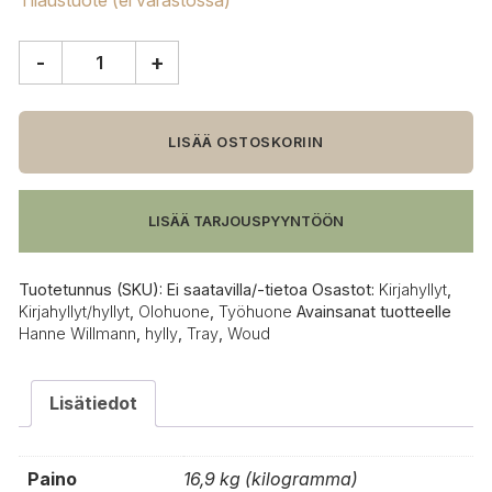
Tilaustuote (ei varastossa)
-
+
Woud
Tray
hylly,
matala
LISÄÄ OSTOSKORIIN
määrä
LISÄÄ TARJOUSPYYNTÖÖN
Tuotetunnus (SKU):
Ei saatavilla/-tietoa
Osastot:
Kirjahyllyt
,
Kirjahyllyt/hyllyt
,
Olohuone
,
Työhuone
Avainsanat tuotteelle
Hanne Willmann
,
hylly
,
Tray
,
Woud
Lisätiedot
Paino
16,9 kg (kilogramma)