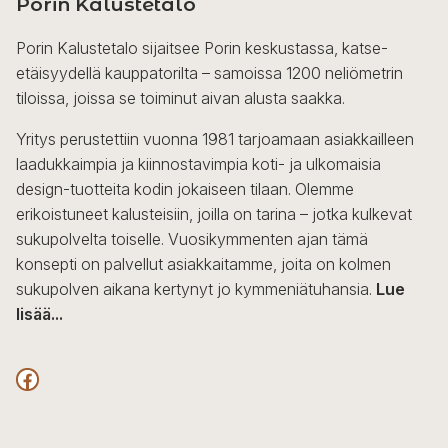
Porin Kalustetalo
Porin Kalustetalo sijaitsee Porin keskustassa, katse-
etäisyydellä kauppatorilta – samoissa 1200 neliömetrin
tiloissa, joissa se toiminut aivan alusta saakka.
Yritys perustettiin vuonna 1981 tarjoamaan asiakkailleen
laadukkaimpia ja kiinnostavimpia koti- ja ulkomaisia
design-tuotteita kodin jokaiseen tilaan. Olemme
erikoistuneet kalusteisiin, joilla on tarina – jotka kulkevat
sukupolvelta toiselle. Vuosikymmenten ajan tämä
konsepti on palvellut asiakkaitamme, joita on kolmen
sukupolven aikana kertynyt jo kymmeniätuhansia.
Lue
lisää...
F
a