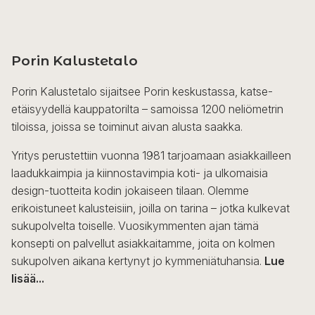
Porin Kalustetalo
Porin Kalustetalo sijaitsee Porin keskustassa, katse-
etäisyydellä kauppatorilta – samoissa 1200 neliömetrin
tiloissa, joissa se toiminut aivan alusta saakka.
Yritys perustettiin vuonna 1981 tarjoamaan asiakkailleen
laadukkaimpia ja kiinnostavimpia koti- ja ulkomaisia
design-tuotteita kodin jokaiseen tilaan. Olemme
erikoistuneet kalusteisiin, joilla on tarina – jotka kulkevat
sukupolvelta toiselle. Vuosikymmenten ajan tämä
konsepti on palvellut asiakkaitamme, joita on kolmen
sukupolven aikana kertynyt jo kymmeniätuhansia.
Lue
lisää...