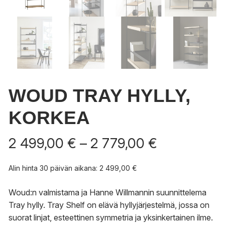
WOUD TRAY HYLLY,
KORKEA
Hintaluokka
2 499,00
€
–
2 779,00
€
2
499,00 €
Alin hinta 30 päivän aikana:
2 499,00
€
-
2
Woud:n valmistama ja Hanne Willmannin suunnittelema
779,00 €
Tray hylly.
Tray Shelf on elävä hyllyjärjestelmä, jossa on
suorat linjat, esteettinen symmetria ja yksinkertainen ilme.