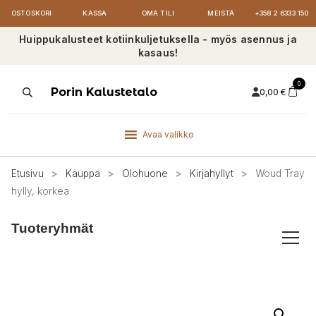
OSTOSKORI
KASSA
OMA TILI
MEISTÄ
+358 2 6333 150
Huippukalusteet kotiinkuljetuksella - myös asennus ja
kasaus!
0
Products
Porin Kalustetalo
0,00
€
search
Avaa valikko
Etusivu
>
Kauppa
>
Olohuone
>
Kirjahyllyt
>
Woud Tray
hylly, korkea
Tuoteryhmät