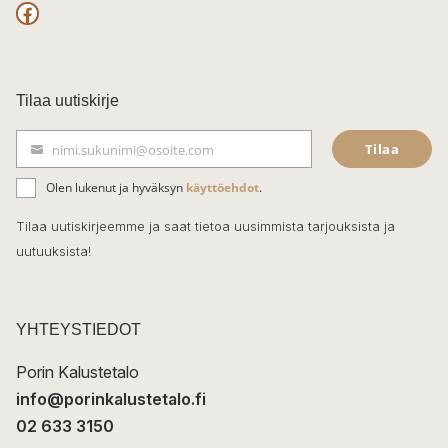
F
a
c
Tilaa uutiskirje
e
Tilaa
nimi.sukunimi@osoite.com
b
S
ä
o
Olen lukenut ja hyväksyn
käyttöehdot
.
h
k
o
Tilaa uutiskirjeemme ja saat tietoa uusimmista tarjouksista ja
ö
uutuuksista!
k
p
o
s
t
YHTEYSTIEDOT
i
Porin Kalustetalo
info@porinkalustetalo.fi
02 633 3150