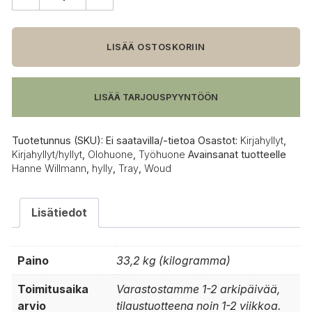
Woud
Tray
hylly,
korkea
LISÄÄ OSTOSKORIIN
määrä
LISÄÄ TARJOUSPYYNTÖÖN
Tuotetunnus (SKU):
Ei saatavilla/-tietoa
Osastot:
Kirjahyllyt
,
Kirjahyllyt/hyllyt
,
Olohuone
,
Työhuone
Avainsanat tuotteelle
Hanne Willmann
,
hylly
,
Tray
,
Woud
Lisätiedot
Paino
33,2 kg (kilogramma)
Toimitusaika
Varastostamme 1-2 arkipäivää,
arvio
tilaustuotteena noin 1-2 viikkoa.