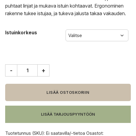
puhtaat linjat ja mukava istuin kohtaavat. Ergonominen
rakenne tukee istujaa, ja tukeva jalusta takaa vakauden.
Istuinkorkeus
-
+
Woud
Soma
baarituoli,
valkopigmentöity
LISÄÄ OSTOSKORIIN
tammi
määrä
LISÄÄ TARJOUSPYYNTÖÖN
Tuotetunnus (SKU):
Ei saatavilla/-tietoa
Osastot: