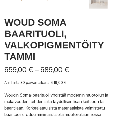
WOUD SOMA
BAARITUOLI,
VALKOPIGMENTÖITY
TAMMI
Hintaluokka:
659,00
€
–
689,00
€
659,00 €
-
Alin hinta 30 päivän aikana:
619,00
€
689,00 €
Woudin Soma-baarituoli yhdistää modernin muotoilun ja
mukavuuden, tehden siitä täydellisen lisän keittiöön tai
baaritilaan. Korkealaatuisista materiaaleista valmistettu
baarituoli erottuu minimalistisella muotoilullaan, jossa