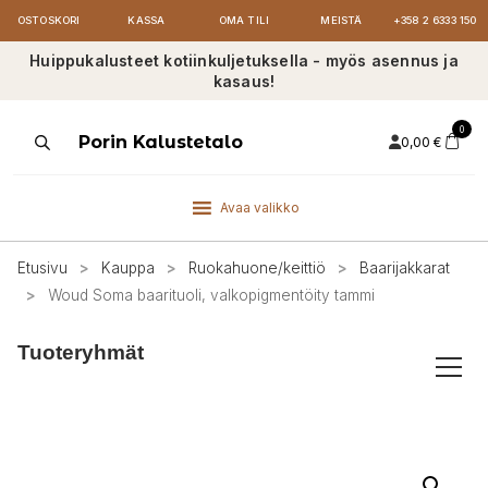
OSTOSKORI
KASSA
OMA TILI
MEISTÄ
+358 2 6333 150
Huippukalusteet kotiinkuljetuksella - myös asennus ja
kasaus!
0
Products
Porin Kalustetalo
0,00
€
search
Avaa valikko
Etusivu
>
Kauppa
>
Ruokahuone/keittiö
>
Baarijakkarat
>
Woud Soma baarituoli, valkopigmentöity tammi
Tuoteryhmät