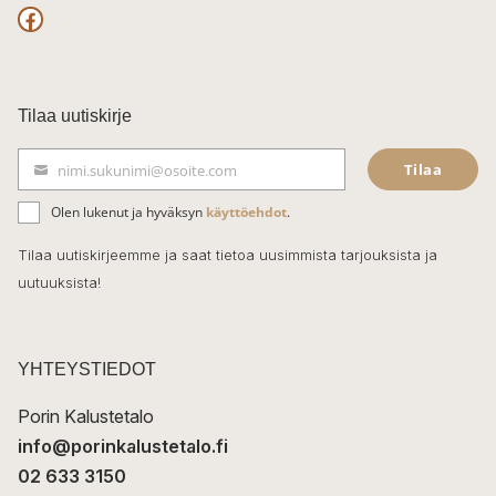
F
a
c
Tilaa uutiskirje
e
Tilaa
nimi.sukunimi@osoite.com
b
S
ä
o
Olen lukenut ja hyväksyn
käyttöehdot
.
h
k
o
Tilaa uutiskirjeemme ja saat tietoa uusimmista tarjouksista ja
ö
uutuuksista!
k
p
o
s
t
YHTEYSTIEDOT
i
Porin Kalustetalo
info@porinkalustetalo.fi
02 633 3150