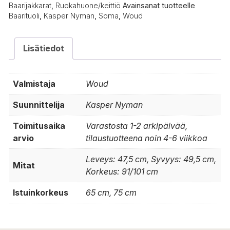
Baarijakkarat
,
Ruokahuone/keittiö
Avainsanat tuotteelle
Baarituoli
,
Kasper Nyman
,
Soma
,
Woud
Lisätiedot
Valmistaja
Woud
Suunnittelija
Kasper Nyman
Toimitusaika
Varastosta 1-2 arkipäivää,
arvio
tilaustuotteena noin 4-6 viikkoa
Leveys: 47,5 cm, Syvyys: 49,5 cm,
Mitat
Korkeus: 91/101 cm
Istuinkorkeus
65 cm, 75 cm