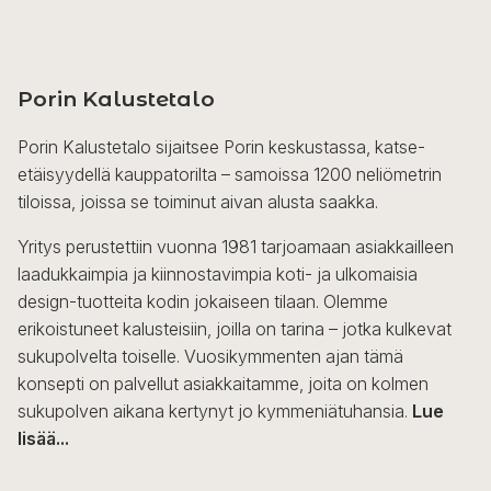
Porin Kalustetalo
Porin Kalustetalo sijaitsee Porin keskustassa, katse-
etäisyydellä kauppatorilta – samoissa 1200 neliömetrin
tiloissa, joissa se toiminut aivan alusta saakka.
Yritys perustettiin vuonna 1981 tarjoamaan asiakkailleen
laadukkaimpia ja kiinnostavimpia koti- ja ulkomaisia
design-tuotteita kodin jokaiseen tilaan. Olemme
erikoistuneet kalusteisiin, joilla on tarina – jotka kulkevat
sukupolvelta toiselle. Vuosikymmenten ajan tämä
konsepti on palvellut asiakkaitamme, joita on kolmen
sukupolven aikana kertynyt jo kymmeniätuhansia.
Lue
lisää...