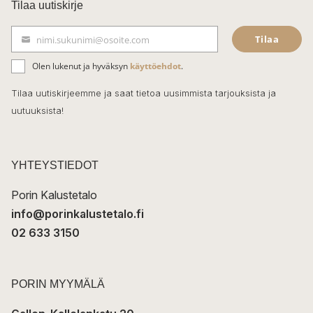
c
Tilaa uutiskirje
e
Tilaa
nimi.sukunimi@osoite.com
b
S
ä
o
Olen lukenut ja hyväksyn
käyttöehdot
.
h
k
o
Tilaa uutiskirjeemme ja saat tietoa uusimmista tarjouksista ja
ö
uutuuksista!
k
p
o
s
t
YHTEYSTIEDOT
i
Porin Kalustetalo
info@porinkalustetalo.fi
02 633 3150
PORIN MYYMÄLÄ