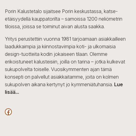
Porin Kalustetalo sijaitsee Porin keskustassa, katse-
etäisyydellä kauppatorilta – samoissa 1200 neliömetrin
tiloissa, joissa se toiminut aivan alusta saakka.
Yritys perustettiin vuonna 1981 tarjoamaan asiakkailleen
laadukkaimpia ja kiinnostavimpia koti- ja ulkomaisia
design-tuotteita kodin jokaiseen tilaan. Olemme
erikoistuneet kalusteisiin, joilla on tarina – jotka kulkevat
sukupolvelta toiselle. Vuosikymmenten ajan tämä
konsepti on palvellut asiakkaitamme, joita on kolmen
sukupolven aikana kertynyt jo kymmeniätuhansia.
Lue
lisää...
F
a