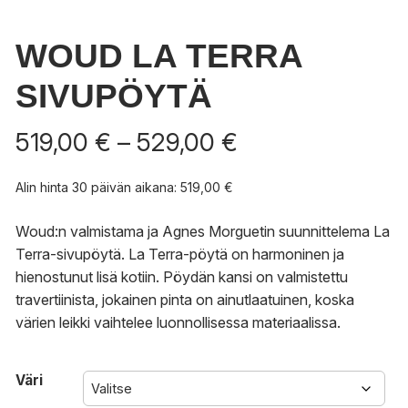
WOUD LA TERRA
SIVUPÖYTÄ
Hintaluokka:
519,00
€
–
529,00
€
519,00 €
-
Alin hinta 30 päivän aikana:
519,00
€
529,00 €
Woud:n valmistama ja Agnes Morguetin suunnittelema La
Terra-sivupöytä. La Terra-pöytä on harmoninen ja
hienostunut lisä kotiin. Pöydän kansi on valmistettu
travertiinista, jokainen pinta on ainutlaatuinen, koska
värien leikki vaihtelee luonnollisessa materiaalissa.
Väri