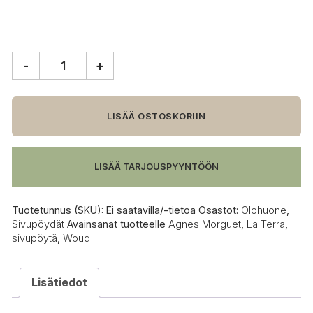
-
+
Woud
La
Terra
sivupöytä
LISÄÄ OSTOSKORIIN
määrä
LISÄÄ TARJOUSPYYNTÖÖN
Tuotetunnus (SKU):
Ei saatavilla/-tietoa
Osastot:
Olohuone
,
Sivupöydät
Avainsanat tuotteelle
Agnes Morguet
,
La Terra
,
sivupöytä
,
Woud
Lisätiedot