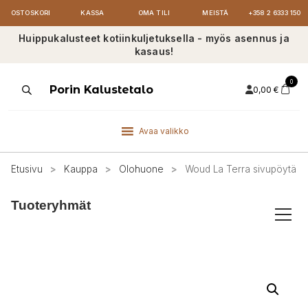
OSTOSKORI
KASSA
OMA TILI
MEISTÄ
+358 2 6333 150
Huippukalusteet kotiinkuljetuksella - myös asennus ja
kasaus!
0
Products
Porin Kalustetalo
0,00
€
search
Avaa valikko
Etusivu
>
Kauppa
>
Olohuone
>
Woud La Terra sivupöytä
Tuoteryhmät