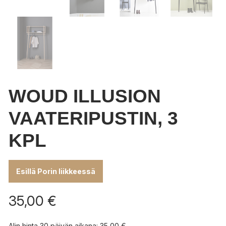
WOUD ILLUSION
VAATERIPUSTIN, 3
KPL
Esillä Porin liikkeessä
35,00
€
Alin hinta 30 päivän aikana:
35,00
€