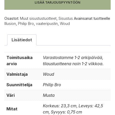
LISÄÄ TARJOUSPYYNTÖÖN
Osastot:
Muut sisustustuotteet
,
Sisustus
Avainsanat tuotteelle
Illusion
,
Philip Bro
,
vaateripustin
,
Woud
Lisätiedot
Toimitusaika
Varastostamme 1-2 arkipäivää,
arvio
tilaustuotteena noin 1-2 viikkoa.
Valmistaja
Woud
Suunnittelija
Philip Bro
Väri
Musta
Korkeus: 23,3 cm, Leveys: 42,5
Mitat
cm, Syvyys: 0,75 cm