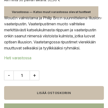
Varastossa — Katso muut varastossa olevat tuotteet
Woud:n valmistama ja Philip Bro:n suunnittelema Illusion-
vaateripustin. Vaateripustimen muoto vaihtelee
merkittävästi katselukulmasta riippuen ja vaateripustin
onkin saanut nimensä viistoista kulmista, jotka luovat
optisen illuusion. Vaatetangossa ripustimet vierekkäin
muuttuvat selkeäksi ja tyylikkääksi ryhmäksi.
Heti varastossa
-
+
Woud
Illusion
vaateripustin,
3
LISÄÄ OSTOSKORIIN
kpl
määrä