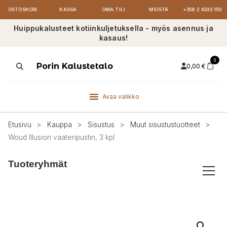
OSTOSKORI
KASSA
OMA TILI
MEISTÄ
+358 2 6333 150
Huippukalusteet kotiinkuljetuksella - myös asennus ja
kasaus!
0
Products
Porin Kalustetalo
0,00
€
search
Avaa valikko
Etusivu
>
Kauppa
>
Sisustus
>
Muut sisustustuotteet
>
Woud Illusion vaateripustin, 3 kpl
Tuoteryhmät