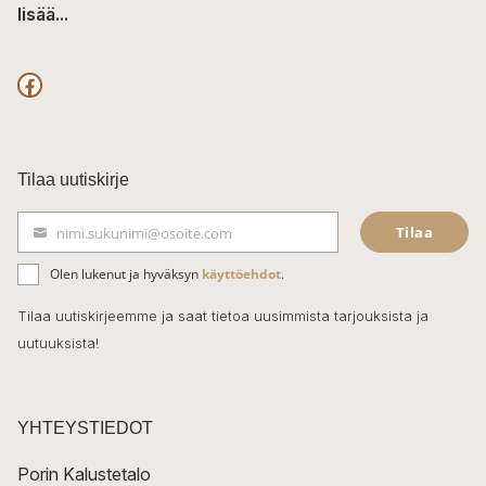
lisää...
F
a
c
Tilaa uutiskirje
e
Tilaa
nimi.sukunimi@osoite.com
b
S
ä
o
Olen lukenut ja hyväksyn
käyttöehdot
.
h
k
o
Tilaa uutiskirjeemme ja saat tietoa uusimmista tarjouksista ja
ö
uutuuksista!
k
p
o
s
t
YHTEYSTIEDOT
i
Porin Kalustetalo