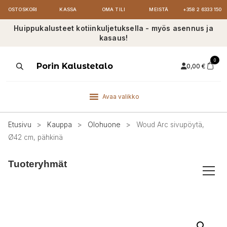
OSTOSKORI
KASSA
OMA TILI
MEISTÄ
+358 2 6333 150
Huippukalusteet kotiinkuljetuksella - myös asennus ja
kasaus!
0
Products
Porin Kalustetalo
0,00
€
search
Avaa valikko
Etusivu
>
Kauppa
>
Olohuone
>
Woud Arc sivupöytä,
Ø42 cm, pähkinä
Tuoteryhmät