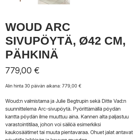
WOUD ARC
SIVUPÖYTÄ, Ø42 CM,
PÄHKINÄ
779,00
€
Alin hinta 30 päivän aikana:
779,00
€
Woud:n valmistama ja Julie Begtrupin sekä Ditte Vad:n
suunnittelema Arc-sivupöytä. Pyörittämällä pöydän
kantta pöydän ilme muuttuu aina. Kannen alta paljastuu
varastointitilaa, johon voi säilöä esimerkiksi
kaukosäätimet tai muuta pientavaraa. Ohuet jalat antavat