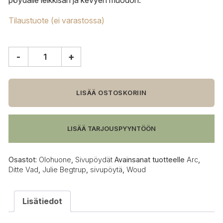
pöydälle leikkisän ja kevyen muodon.
Tilaustuote (ei varastossa)
-
+
Woud
Arc
sivupöytä,
Ø42
LISÄÄ OSTOSKORIIN
cm,
pähkinä
määrä
LISÄÄ TARJOUSPYYNTÖÖN
Osastot:
Olohuone
,
Sivupöydät
Avainsanat tuotteelle
Arc
,
Ditte Vad
,
Julie Begtrup
,
sivupöytä
,
Woud
Lisätiedot