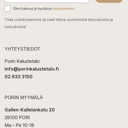
b
S
ä
o
Olen lukenut ja hyväksyn
käyttöehdot
.
h
k
o
Tilaa uutiskirjeemme ja saat tietoa uusimmista tarjouksista ja
ö
uutuuksista!
k
p
o
s
t
YHTEYSTIEDOT
i
Porin Kalustetalo
info@porinkalustetalo.fi
02 633 3150
PORIN MYYMÄLÄ
Gallen-Kallelankatu 20
28100 PORI
Ma – Pe 10-18