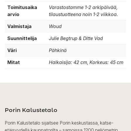
Toimitusaika
Varastostamme 1-2 arkipäivää,
arvio
tilaustuotteena noin 1-2 viikkoa.
Valmistaja
Woud
Suunnittelija
Julie Begtrup & Ditte Vad
Väri
Pähkinä
Mitat
Halkaisija: 42 cm, Korkeus: 45 cm
Porin Kalustetalo
Porin Kalustetalo sijaitsee Porin keskustassa, katse-
etäisyydellä kauppatorilta – samoissa 1200 neliömetrin