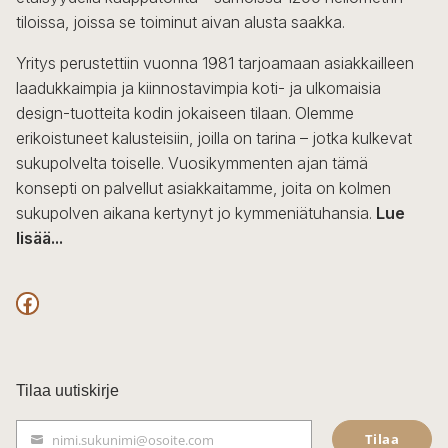
tiloissa, joissa se toiminut aivan alusta saakka.
Yritys perustettiin vuonna 1981 tarjoamaan asiakkailleen
laadukkaimpia ja kiinnostavimpia koti- ja ulkomaisia
design-tuotteita kodin jokaiseen tilaan. Olemme
erikoistuneet kalusteisiin, joilla on tarina – jotka kulkevat
sukupolvelta toiselle. Vuosikymmenten ajan tämä
konsepti on palvellut asiakkaitamme, joita on kolmen
sukupolven aikana kertynyt jo kymmeniätuhansia.
Lue
lisää...
F
a
c
Tilaa uutiskirje
e
Tilaa
nimi.sukunimi@osoite.com