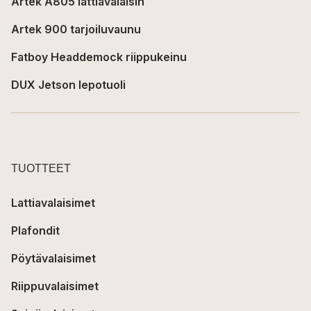
Artek A805 lattiavalaisin
Artek 900 tarjoiluvaunu
Fatboy Headdemock riippukeinu
DUX Jetson lepotuoli
TUOTTEET
Lattiavalaisimet
Plafondit
Pöytävalaisimet
Riippuvalaisimet