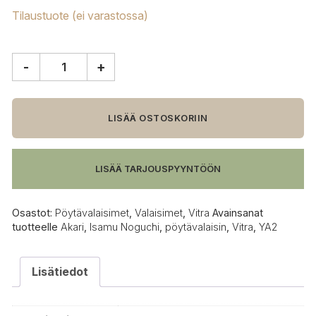
Tilaustuote (ei varastossa)
-
+
Vitra
Akari
YA2
pöytävalaisin
LISÄÄ OSTOSKORIIN
määrä
LISÄÄ TARJOUSPYYNTÖÖN
Osastot:
Pöytävalaisimet
,
Valaisimet
,
Vitra
Avainsanat
tuotteelle
Akari
,
Isamu Noguchi
,
pöytävalaisin
,
Vitra
,
YA2
Lisätiedot