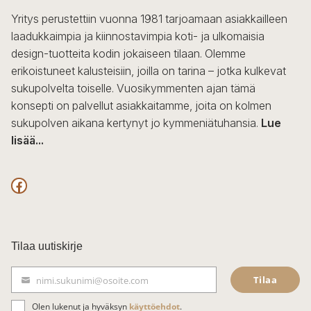
Yritys perustettiin vuonna 1981 tarjoamaan asiakkailleen
laadukkaimpia ja kiinnostavimpia koti- ja ulkomaisia
design-tuotteita kodin jokaiseen tilaan. Olemme
erikoistuneet kalusteisiin, joilla on tarina – jotka kulkevat
sukupolvelta toiselle. Vuosikymmenten ajan tämä
konsepti on palvellut asiakkaitamme, joita on kolmen
sukupolven aikana kertynyt jo kymmeniätuhansia.
Lue
lisää...
F
a
c
Tilaa uutiskirje
e
Tilaa
nimi.sukunimi@osoite.com
b
S
ä
o
Olen lukenut ja hyväksyn
käyttöehdot
.