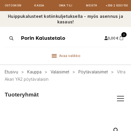
OSTOSKORI
KASSA
OMA TILI
MEISTÄ
+358 2 6333 150
Huippukalusteet kotiinkuljetuksella - myös asennus ja
kasaus!
0
Products
Porin Kalustetalo
0,00
€
search
Avaa valikko
Etusivu
>
Kauppa
>
Valaisimet
>
Pöytävalaisimet
>
Vitra
Akari YA2 pöytävalaisin
Tuoteryhmät