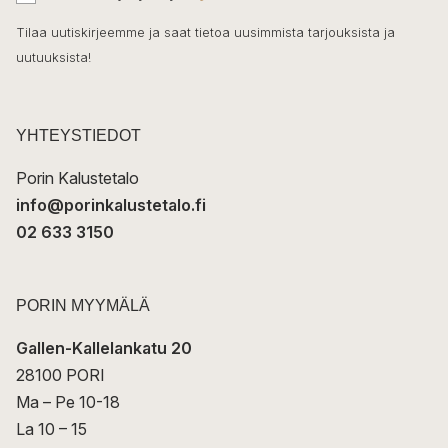
h
k
o
Tilaa uutiskirjeemme ja saat tietoa uusimmista tarjouksista ja
ö
uutuuksista!
k
p
o
s
t
YHTEYSTIEDOT
i
Porin Kalustetalo
info@porinkalustetalo.fi
02 633 3150
PORIN MYYMÄLÄ
Gallen-Kallelankatu 20
28100 PORI
Ma – Pe 10-18
La 10 – 15