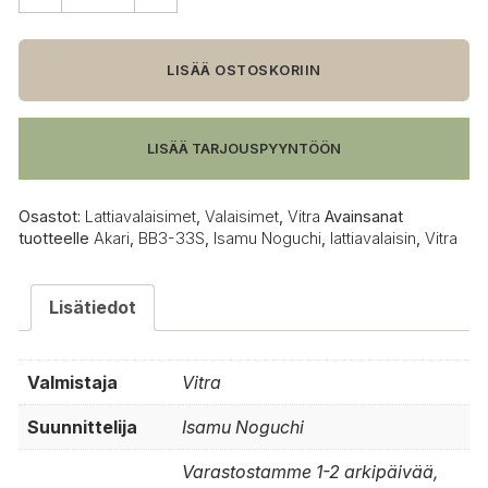
Vitra
Akari
BB3-
33S
LISÄÄ OSTOSKORIIN
lattiavalaisin
määrä
LISÄÄ TARJOUSPYYNTÖÖN
Osastot:
Lattiavalaisimet
,
Valaisimet
,
Vitra
Avainsanat
tuotteelle
Akari
,
BB3-33S
,
Isamu Noguchi
,
lattiavalaisin
,
Vitra
Lisätiedot
Valmistaja
Vitra
Suunnittelija
Isamu Noguchi
Varastostamme 1-2 arkipäivää,