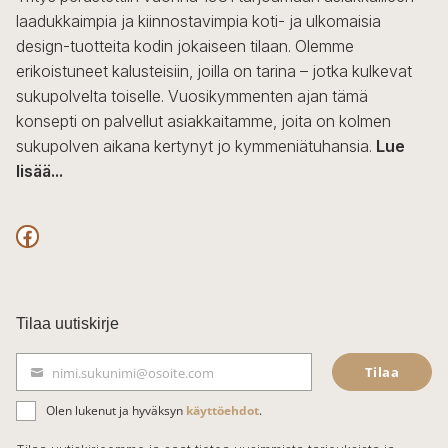
laadukkaimpia ja kiinnostavimpia koti- ja ulkomaisia
design-tuotteita kodin jokaiseen tilaan. Olemme
erikoistuneet kalusteisiin, joilla on tarina – jotka kulkevat
sukupolvelta toiselle. Vuosikymmenten ajan tämä
konsepti on palvellut asiakkaitamme, joita on kolmen
sukupolven aikana kertynyt jo kymmeniätuhansia.
Lue
lisää...
F
a
c
Tilaa uutiskirje
e
Tilaa
nimi.sukunimi@osoite.com
b
S
ä
o
Olen lukenut ja hyväksyn
käyttöehdot
.
h
k