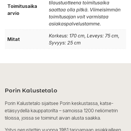
tilaustuotteena toimitusaika
Toimitusaika
saattaa olla pitkä. Viimeisimmän
arvio
toimitusajan voit varmistaa
asiakaspalvelustamme.
Korkeus: 170 cm, Leveys: 75 cm,
Mitat
Syvyys: 25 cm
Porin Kalustetalo
Porin Kalustetalo sijaitsee Porin keskustassa, katse-
etäisyydellä kauppatorilta – samoissa 1200 neliömetrin
tiloissa, joissa se toiminut aivan alusta saakka.
Yritys perustettiin vuonna 1981 tarjoamaan asiakkailleen