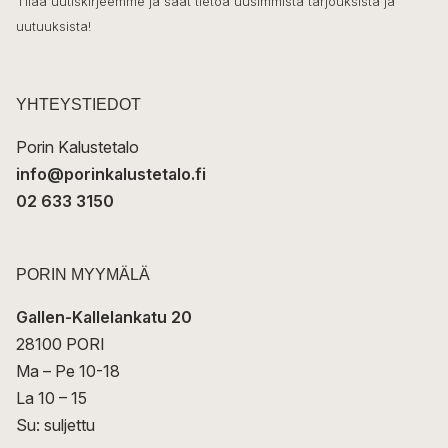
o
Tilaa uutiskirjeemme ja saat tietoa uusimmista tarjouksista ja
ö
uutuuksista!
k
p
o
s
t
YHTEYSTIEDOT
i
Porin Kalustetalo
info@porinkalustetalo.fi
02 633 3150
PORIN MYYMÄLÄ
Gallen-Kallelankatu 20
28100 PORI
Ma – Pe 10-18
La 10 – 15
Su: suljettu