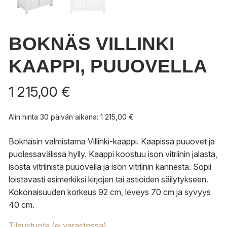
BOKNÄS VILLINKI
KAAPPI, PUUOVELLA
1 215,00
€
Alin hinta 30 päivän aikana:
1 215,00
€
Boknäsin valmistama Villinki-kaappi. Kaapissa puuovet ja
puolessavälissä hylly. Kaappi koostuu ison vitriinin jalasta,
isosta vitriinistä puuovella ja ison vitriinin kannesta. Sopii
loistavasti esimerkiksi kirjojen tai astioiden säilytykseen.
Kokonaisuuden korkeus 92 cm, leveys 70 cm ja syvyys
40 cm.
Tilaustuote (ei varastossa)