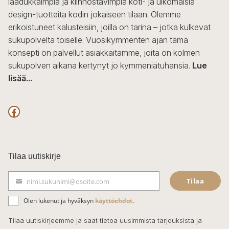
laadukkaimpia ja kiinnostavimpia koti- ja ulkomaisia
design-tuotteita kodin jokaiseen tilaan. Olemme
erikoistuneet kalusteisiin, joilla on tarina – jotka kulkevat
sukupolvelta toiselle. Vuosikymmenten ajan tämä
konsepti on palvellut asiakkaitamme, joita on kolmen
sukupolven aikana kertynyt jo kymmeniätuhansia.
Lue
lisää...
F
a
c
Tilaa uutiskirje
e
Tilaa
nimi.sukunimi@osoite.com
b
S
ä
o
Olen lukenut ja hyväksyn
käyttöehdot
.
h
k
o
Tilaa uutiskirjeemme ja saat tietoa uusimmista tarjouksista ja
ö