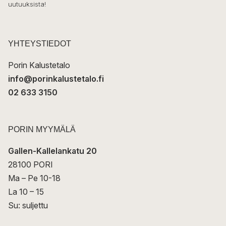
uutuuksista!
k
p
o
s
t
YHTEYSTIEDOT
i
Porin Kalustetalo
info@porinkalustetalo.fi
02 633 3150
PORIN MYYMÄLÄ
Gallen-Kallelankatu 20
28100 PORI
Ma – Pe 10-18
La 10 – 15
Su: suljettu