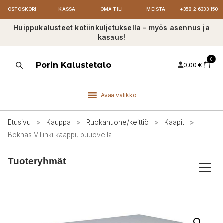
OSTOSKORI
KASSA
OMA TILI
MEISTÄ
+358 2 6333 150
Huippukalusteet kotiinkuljetuksella - myös asennus ja
kasaus!
0
Products
Porin Kalustetalo
0,00
€
search
Avaa valikko
Etusivu
>
Kauppa
>
Ruokahuone/keittiö
>
Kaapit
>
Boknäs Villinki kaappi, puuovella
Tuoteryhmät