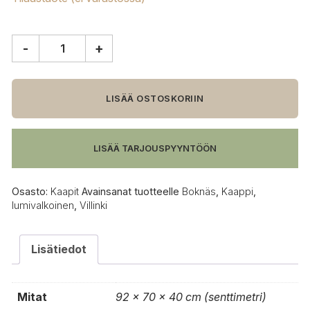
-
+
Boknäs
Villinki
kaappi,
puuovella
LISÄÄ OSTOSKORIIN
määrä
LISÄÄ TARJOUSPYYNTÖÖN
Osasto:
Kaapit
Avainsanat tuotteelle
Boknäs
,
Kaappi
,
lumivalkoinen
,
Villinki
Lisätiedot
Mitat
92 × 70 × 40 cm (senttimetri)