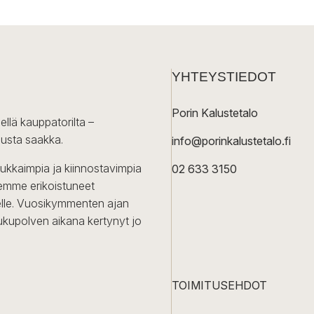
YHTEYSTIEDOT
Porin Kalustetalo
ellä kauppatorilta –
lusta saakka.
info@porinkalustetalo.fi
dukkaimpia ja kiinnostavimpia
02 633 3150
Olemme erikoistuneet
iselle. Vuosikymmenten ajan
ukupolven aikana kertynyt jo
TOIMITUSEHDOT