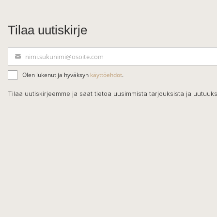
Tilaa uutiskirje
nimi.sukunimi@osoite.com
S
ä
Olen lukenut ja hyväksyn
käyttöehdot
.
h
k
Tilaa uutiskirjeemme ja saat tietoa uusimmista tarjouksista ja uutuuks
ö
p
o
s
t
i