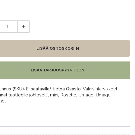
+
e
te
LISÄÄ OSTOSKORIIN
etti
LISÄÄ TARJOUSPYYNTÖÖN
unnus (SKU):
Ei saatavilla/-tietoa
Osasto:
Valaisintarvikkeet
anat tuotteelle
johtosetti
,
mini
,
Rosette
,
Umage
,
Umage
met