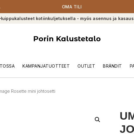
A
OMA TILI
Huippukalusteet kotiinkuljetuksella - myös asennus ja kasaus
Porin Kalustetalo
TOSSA
KAMPANJATUOTTEET
OUTLET
BRÄNDIT
P
age Rosette mini johtosetti
UM
JO