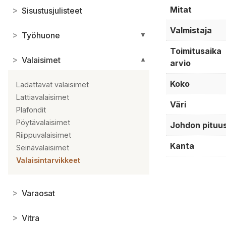
Mitat
>
Sisustusjulisteet
Valmistaja
>
Työhuone
▼
Toimitusaika
>
Valaisimet
▼
arvio
Koko
Ladattavat valaisimet
Lattiavalaisimet
Väri
Plafondit
Pöytävalaisimet
Johdon pituu
Riippuvalaisimet
Kanta
Seinävalaisimet
Valaisintarvikkeet
>
Varaosat
>
Vitra