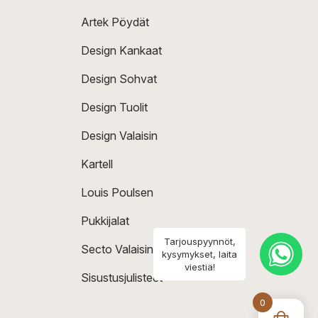
Artek Pöydät
Design Kankaat
Design Sohvat
Design Tuolit
Design Valaisin
Kartell
Louis Poulsen
Pukkijalat
Tarjouspyynnöt,
Secto Valaisin
kysymykset, laita
viestiä!
Sisustusjulisteet
0