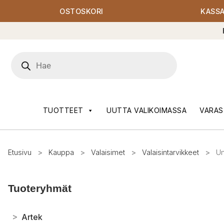
OSTOSKORI
KASS
Products
search
TUOTTEET
UUTTA VALIKOIMASSA
VARAS
Etusivu
>
Kauppa
>
Valaisimet
>
Valaisintarvikkeet
>
Um
Tuoteryhmät
>
Artek