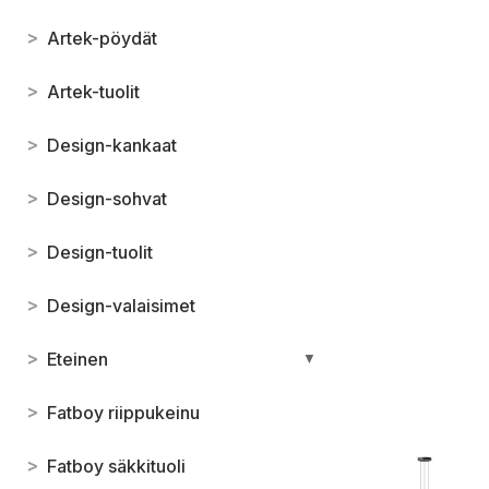
>
Artek-pöydät
>
Artek-tuolit
>
Design-kankaat
>
Design-sohvat
>
Design-tuolit
>
Design-valaisimet
>
Eteinen
▼
>
Fatboy riippukeinu
>
Fatboy säkkituoli