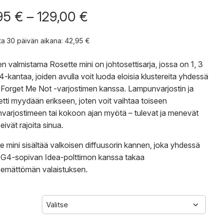
Hintaluokka:
95
€
–
129,00
€
42,95 €
-
nta 30 päivän aikana:
42,95
€
129,00 €
n valmistama
Rosette mini on johtosettisarja, jossa on 1, 3
G4-kantaa, joiden avulla voit luoda eloisia klustereita yhdessä
Forget Me Not -varjostimen kanssa. Lampunvarjostin ja
etti myydään erikseen, joten voit vaihtaa toiseen
varjostimeen tai kokoon ajan myötä – tulevat ja menevät
 eivät rajoita sinua.
e mini sisältää valkoisen diffuusorin kannen, joka yhdessä
G4-sopivan Idea-polttimon kanssa takaa
semättömän valaistuksen.