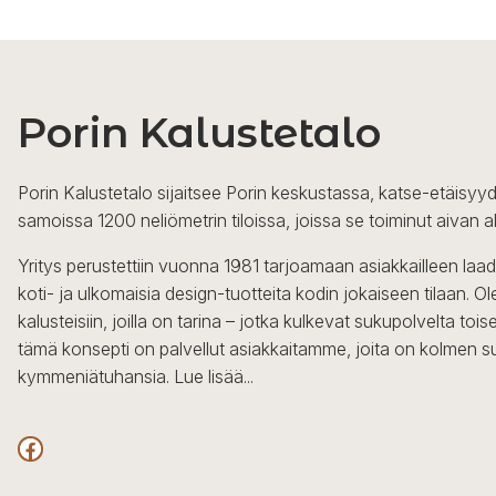
Porin Kalustetalo
Porin Kalustetalo sijaitsee Porin keskustassa, katse-etäisyyd
samoissa 1200 neliömetrin tiloissa, joissa se toiminut aivan a
Yritys perustettiin vuonna 1981 tarjoamaan asiakkailleen laa
koti- ja ulkomaisia design-tuotteita kodin jokaiseen tilaan. 
kalusteisiin, joilla on tarina – jotka kulkevat sukupolvelta to
tämä konsepti on palvellut asiakkaitamme, joita on kolmen s
kymmeniätuhansia.
Lue lisää...
Facebook