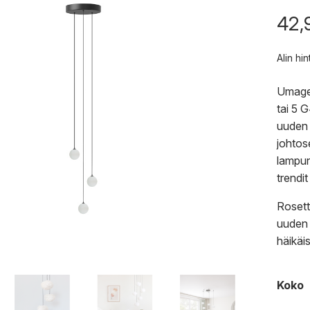
42,
Alin hi
Umage
tai 5 
uuden 
johtos
lampun
trendit
Rosett
uuden 
häikäi
Koko