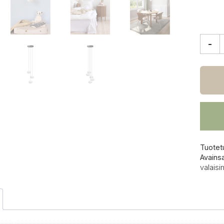
-
Umag
Roset
mini
johtos
määrä
Tuotet
Avains
valaisi