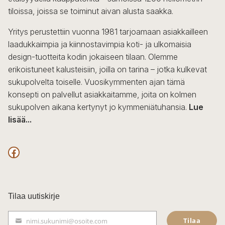
tiloissa, joissa se toiminut aivan alusta saakka.
Yritys perustettiin vuonna 1981 tarjoamaan asiakkailleen
laadukkaimpia ja kiinnostavimpia koti- ja ulkomaisia
design-tuotteita kodin jokaiseen tilaan. Olemme
erikoistuneet kalusteisiin, joilla on tarina – jotka kulkevat
sukupolvelta toiselle. Vuosikymmenten ajan tämä
konsepti on palvellut asiakkaitamme, joita on kolmen
sukupolven aikana kertynyt jo kymmeniätuhansia.
Lue
lisää...
F
a
c
Tilaa uutiskirje
e
Tilaa
nimi.sukunimi@osoite.com