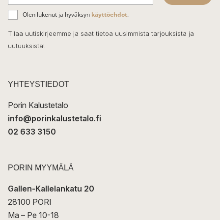
b
S
ä
o
Olen lukenut ja hyväksyn
käyttöehdot
.
h
k
o
Tilaa uutiskirjeemme ja saat tietoa uusimmista tarjouksista ja
ö
uutuuksista!
k
p
o
s
t
YHTEYSTIEDOT
i
Porin Kalustetalo
info@porinkalustetalo.fi
02 633 3150
PORIN MYYMÄLÄ
Gallen-Kallelankatu 20
28100 PORI
Ma – Pe 10-18