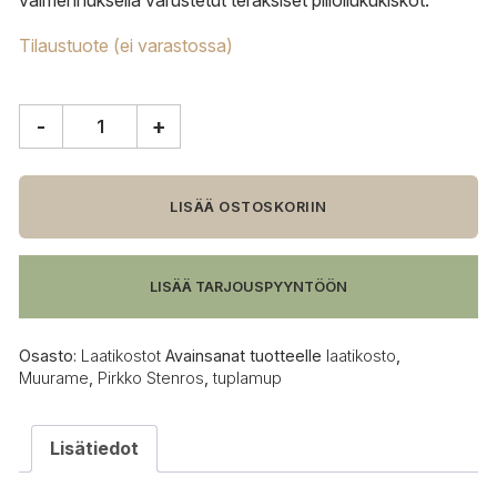
vaimennuksella varustetut teräksiset piiloliukukiskot.
Tilaustuote (ei varastossa)
-
+
Muurame
TuplaMup
laatikosto
pyörillä
LISÄÄ OSTOSKORIIN
määrä
LISÄÄ TARJOUSPYYNTÖÖN
Osasto:
Laatikostot
Avainsanat tuotteelle
laatikosto
,
Muurame
,
Pirkko Stenros
,
tuplamup
Lisätiedot