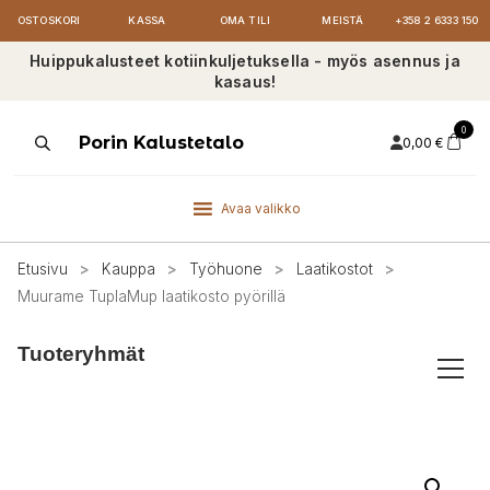
OSTOSKORI
KASSA
OMA TILI
MEISTÄ
+358 2 6333 150
Huippukalusteet kotiinkuljetuksella - myös asennus ja
kasaus!
0
Products
Porin Kalustetalo
0,00
€
search
Avaa valikko
Etusivu
>
Kauppa
>
Työhuone
>
Laatikostot
>
Muurame TuplaMup laatikosto pyörillä
Tuoteryhmät