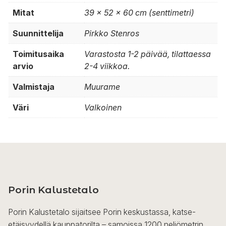
Mitat
39 × 52 × 60 cm (senttimetri)
Suunnittelija
Pirkko Stenros
Toimitusaika
Varastosta 1-2 päivää, tilattaessa
arvio
2-4 viikkoa.
Valmistaja
Muurame
Väri
Valkoinen
Porin Kalustetalo
Porin Kalustetalo sijaitsee Porin keskustassa, katse-
etäisyydellä kauppatorilta – samoissa 1200 neliömetrin