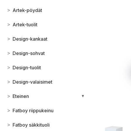
>
Artek-pöydät
>
Artek-tuolit
>
Design-kankaat
>
Design-sohvat
>
Design-tuolit
>
Design-valaisimet
>
Eteinen
▼
>
Fatboy riippukeinu
>
Fatboy säkkituoli