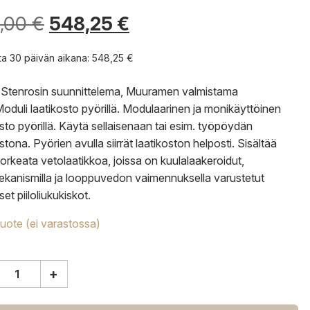
,00
€
548,25
€
nta 30 päivän aikana:
548,25
€
 Stenrosin suunnittelema, Muuramen valmistama
oduli laatikosto pyörillä. Modulaarinen ja monikäyttöinen
osto pyörillä. Käytä sellaisenaan tai esim. työpöydän
stona. Pyörien avulla siirrät laatikoston helposti. Sisältää
korkeata vetolaatikkoa, joissa on kuulalaakeroidut,
kanismilla ja looppuvedon vaimennuksella varustetut
set piiloliukukiskot.
tuote (ei varastossa)
+
ame
moduli