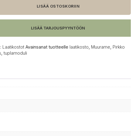
osto
LISÄÄ OSTOSKORIIN
lä
LISÄÄ TARJOUSPYYNTÖÖN
:
Laatikostot
Avainsanat tuotteelle
laatikosto
,
Muurame
,
Pirkko
s
,
tuplamoduli