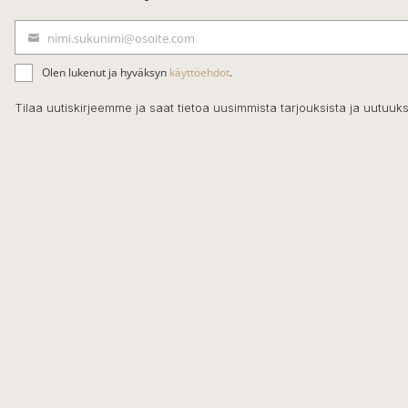
nimi.sukunimi@osoite.com
S
ä
Olen lukenut ja hyväksyn
käyttöehdot
.
h
k
Tilaa uutiskirjeemme ja saat tietoa uusimmista tarjouksista ja uutuuks
ö
p
o
s
t
i