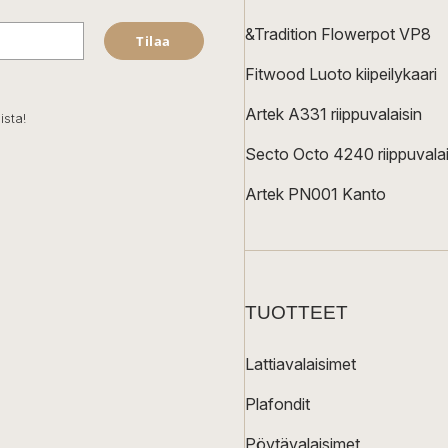
&Tradition Flowerpot VP8
Tilaa
Fitwood Luoto kiipeilykaari
Artek A331 riippuvalaisin
ista!
Secto Octo 4240 riippuvalai
Artek PN001 Kanto
TUOTTEET
Lattiavalaisimet
Plafondit
Pöytävalaisimet