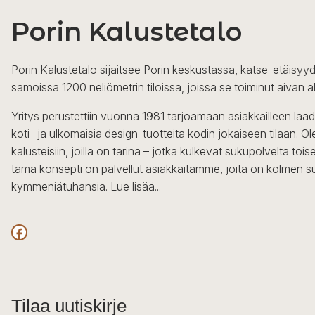
Porin Kalustetalo
Porin Kalustetalo sijaitsee Porin keskustassa, katse-etäisyyd
samoissa 1200 neliömetrin tiloissa, joissa se toiminut aivan a
Yritys perustettiin vuonna 1981 tarjoamaan asiakkailleen laa
koti- ja ulkomaisia design-tuotteita kodin jokaiseen tilaan. 
kalusteisiin, joilla on tarina – jotka kulkevat sukupolvelta to
tämä konsepti on palvellut asiakkaitamme, joita on kolmen s
kymmeniätuhansia.
Lue lisää...
Facebook
Tilaa uutiskirje