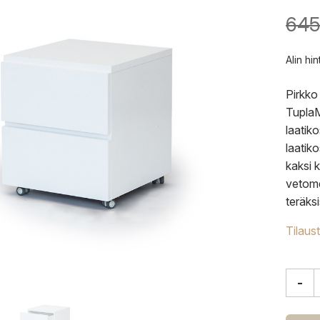
645
Alin hi
Pirkko
TuplaM
laatik
laatiko
kaksi 
vetome
teräksi
Tilaus
-
Muur
Tupla