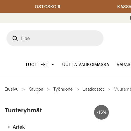
OSTOSKORI
KASS
Products
search
TUOTTEET
UUTTA VALIKOIMASSA
VARAS
Etusivu
>
Kauppa
>
Työhuone
>
Laatikostot
>
Muurame 
Tuoteryhmät
-15%
>
Artek