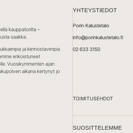
YHTEYSTIEDOT
Porin Kalustetalo
ellä kauppatorilta –
lusta saakka.
info@porinkalustetalo.fi
dukkaimpia ja kiinnostavimpia
02 633 3150
Olemme erikoistuneet
iselle. Vuosikymmenten ajan
ukupolven aikana kertynyt jo
TOIMITUSEHDOT
SUOSITTELEMME