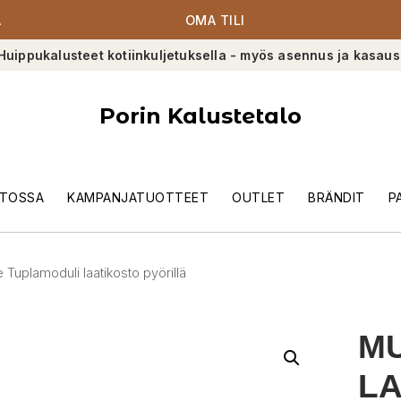
A
OMA TILI
Huippukalusteet kotiinkuljetuksella - myös asennus ja kasaus
Porin Kalustetalo
TOSSA
KAMPANJATUOTTEET
OUTLET
BRÄNDIT
P
Tuplamoduli laatikosto pyörillä
M
LA