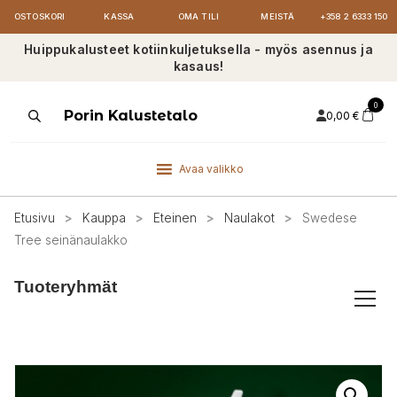
OSTOSKORI
KASSA
OMA TILI
MEISTÄ
+358 2 6333 150
Huippukalusteet kotiinkuljetuksella - myös asennus ja
kasaus!
0
Products
Porin Kalustetalo
0,00
€
search
Avaa valikko
Etusivu
>
Kauppa
>
Eteinen
>
Naulakot
>
Swedese
Tree seinänaulakko
Tuoteryhmät