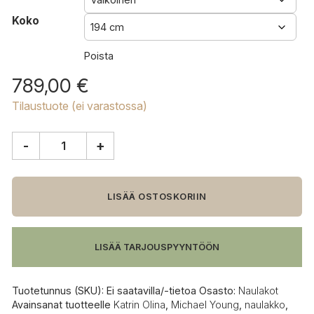
Koko
Poista
789,00
€
Tilaustuote (ei varastossa)
-
+
Swedese
Tree
seinänaulakko
määrä
LISÄÄ OSTOSKORIIN
LISÄÄ TARJOUSPYYNTÖÖN
Tuotetunnus (SKU):
Ei saatavilla/-tietoa
Osasto:
Naulakot
Avainsanat tuotteelle
Katrin Olina
,
Michael Young
,
naulakko
,