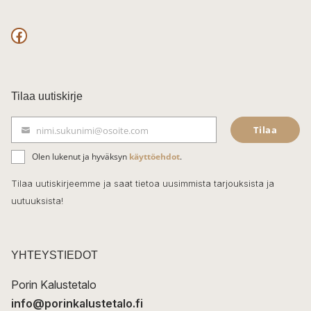
F
a
c
Tilaa uutiskirje
e
Tilaa
nimi.sukunimi@osoite.com
b
S
ä
o
Olen lukenut ja hyväksyn
käyttöehdot
.
h
k
o
Tilaa uutiskirjeemme ja saat tietoa uusimmista tarjouksista ja
ö
uutuuksista!
k
p
o
s
t
YHTEYSTIEDOT
i
Porin Kalustetalo
info@porinkalustetalo.fi