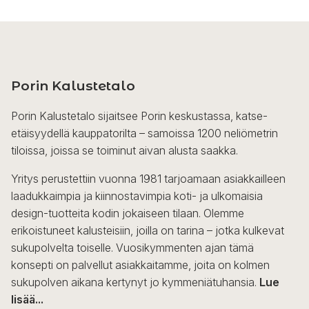
Porin Kalustetalo
Porin Kalustetalo sijaitsee Porin keskustassa, katse-
etäisyydellä kauppatorilta – samoissa 1200 neliömetrin
tiloissa, joissa se toiminut aivan alusta saakka.
Yritys perustettiin vuonna 1981 tarjoamaan asiakkailleen
laadukkaimpia ja kiinnostavimpia koti- ja ulkomaisia
design-tuotteita kodin jokaiseen tilaan. Olemme
erikoistuneet kalusteisiin, joilla on tarina – jotka kulkevat
sukupolvelta toiselle. Vuosikymmenten ajan tämä
konsepti on palvellut asiakkaitamme, joita on kolmen
sukupolven aikana kertynyt jo kymmeniätuhansia.
Lue
lisää...