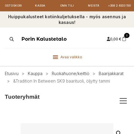
OSTOSKORI
KASSA
OMA TILI
MEISTÄ
+358 2 6333 150
Huippukalusteet kotiinkuljetuksella - myös asennus ja
kasaus!
0
Products
Porin Kalustetalo
0,00
€
search
Avaa valikko
Etusivu
>
Kauppa
>
Ruokahuone/keittiö
>
Baarijakkarat
>
&Tradition In Between SK9 baarituoli, öljytty tammi
Tuoteryhmät