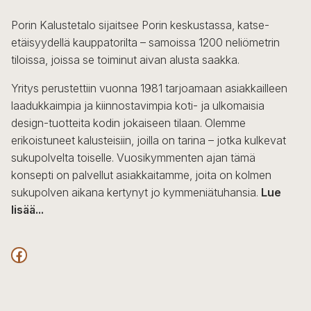
Porin Kalustetalo sijaitsee Porin keskustassa, katse-
etäisyydellä kauppatorilta – samoissa 1200 neliömetrin
tiloissa, joissa se toiminut aivan alusta saakka.
Yritys perustettiin vuonna 1981 tarjoamaan asiakkailleen
laadukkaimpia ja kiinnostavimpia koti- ja ulkomaisia
design-tuotteita kodin jokaiseen tilaan. Olemme
erikoistuneet kalusteisiin, joilla on tarina – jotka kulkevat
sukupolvelta toiselle. Vuosikymmenten ajan tämä
konsepti on palvellut asiakkaitamme, joita on kolmen
sukupolven aikana kertynyt jo kymmeniätuhansia.
Lue
lisää...
F
a