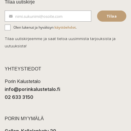
c
Tilaa uutiskirje
e
Tilaa
nimi.sukunimi@osoite.com
b
S
ä
o
Olen lukenut ja hyväksyn
käyttöehdot
.
h
k
o
Tilaa uutiskirjeemme ja saat tietoa uusimmista tarjouksista ja
ö
uutuuksista!
k
p
o
s
t
YHTEYSTIEDOT
i
Porin Kalustetalo
info@porinkalustetalo.fi
02 633 3150
PORIN MYYMÄLÄ
Gallen-Kallelankatu 20