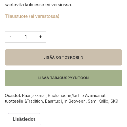
saatavilla kolmessa eri versiossa.
Tilaustuote (ei varastossa)
-
+
&Tradition
In
Between
SK9
LISÄÄ OSTOSKORIIN
baarituoli,
öljytty
tammi
LISÄÄ TARJOUSPYYNTÖÖN
määrä
Osastot:
Baarijakkarat
,
Ruokahuone/keittiö
Avainsanat
tuotteelle
&Tradition
,
Baarituoli
,
In Between
,
Sami Kallio
,
SK9
Lisätiedot