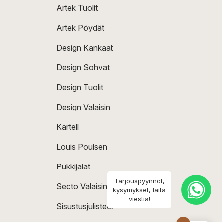
Artek Tuolit
Artek Pöydät
Design Kankaat
Design Sohvat
Design Tuolit
Design Valaisin
Kartell
Louis Poulsen
Pukkijalat
Tarjouspyynnöt,
Secto Valaisin
kysymykset, laita
viestiä!
Sisustusjulisteet