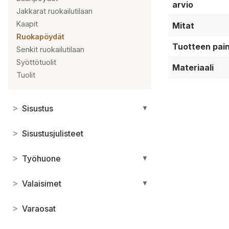
arvio
Jakkarat ruokailutilaan
Kaapit
Mitat
Ruokapöydät
Tuotteen pai
Senkit ruokailutilaan
Syöttötuolit
Materiaali
Tuolit
>
Sisustus
▼
>
Sisustusjulisteet
>
Työhuone
▼
>
Valaisimet
▼
>
Varaosat