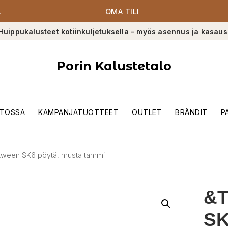
A
OMA TILI
Huippukalusteet kotiinkuljetuksella - myös asennus ja kasaus
Porin Kalustetalo
TOSSA
KAMPANJATUOTTEET
OUTLET
BRÄNDIT
P
Between SK6 pöytä, musta tammi
&T
SK