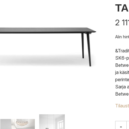
TA
2 1
Alin hi
&Tradi
SK6-pö
Betwee
ja käs
perint
Sarja a
Betwee
Tilaus
-