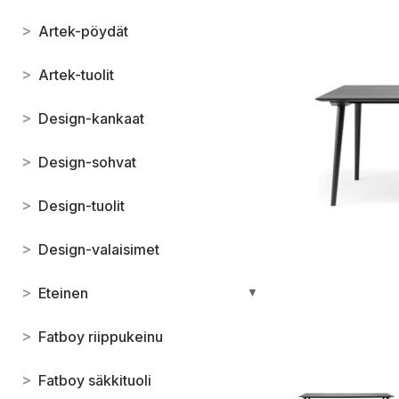
>
Artek-pöydät
>
Artek-tuolit
>
Design-kankaat
>
Design-sohvat
>
Design-tuolit
>
Design-valaisimet
>
Eteinen
▼
>
Fatboy riippukeinu
>
Fatboy säkkituoli