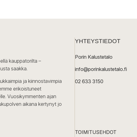
YHTEYSTIEDOT
Porin Kalustetalo
ellä kauppatorilta –
lusta saakka.
info@porinkalustetalo.fi
dukkaimpia ja kiinnostavimpia
02 633 3150
Olemme erikoistuneet
iselle. Vuosikymmenten ajan
ukupolven aikana kertynyt jo
TOIMITUSEHDOT