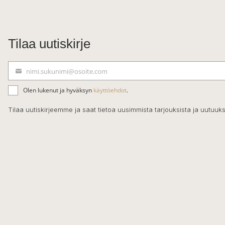
Tilaa uutiskirje
nimi.sukunimi@osoite.com
S
ä
Olen lukenut ja hyväksyn
käyttöehdot
.
h
k
Tilaa uutiskirjeemme ja saat tietoa uusimmista tarjouksista ja uutuuks
ö
p
o
s
t
i