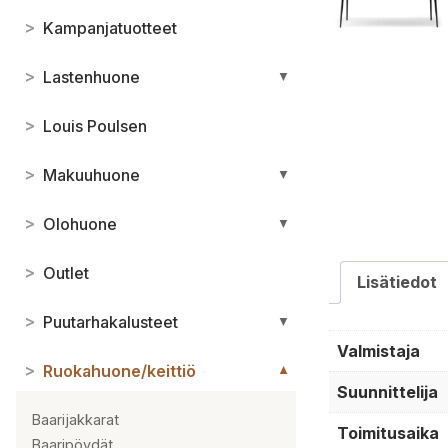
>
Kampanjatuotteet
>
Lastenhuone
▼
>
Louis Poulsen
>
Makuuhuone
▼
>
Olohuone
▼
>
Outlet
Lisätiedot
>
Puutarhakalusteet
▼
Valmistaja
>
Ruokahuone/keittiö
▼
Suunnittelija
Baarijakkarat
Toimitusaika
Baaripöydät