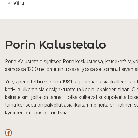
>
Vitra
Porin Kalustetalo
Porin Kalustetalo sijaitsee Porin keskustassa, katse-etäisyyd
samoissa 1200 neliömetrin tiloissa, joissa se toiminut aivan a
Yritys perustettiin vuonna 1981 tarjoamaan asiakkailleen laa
koti- ja ulkomaisia design-tuotteita kodin jokaiseen tilaan. 
kalusteisiin, joilla on tarina – jotka kulkevat sukupolvelta to
tämä konsepti on palvellut asiakkaitamme, joita on kolmen s
kymmeniätuhansia.
Lue lisää...
Facebook