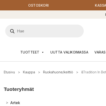
OSTOSKORI
KASS
Products
search
TUOTTEET
UUTTA VALIKOIMASSA
VARAS
Etusivu
>
Kauppa
>
Ruokahuone/keittiö
>
&Tradition In 
Tuoteryhmät
>
Artek