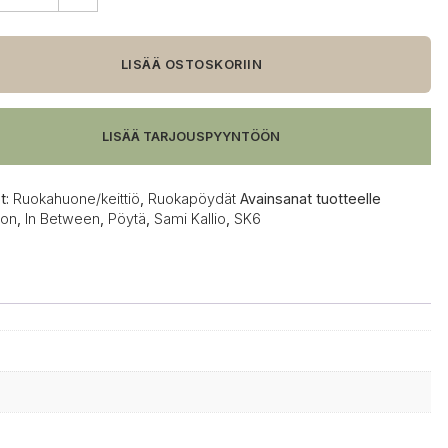
tion
een
LISÄÄ OSTOSKORIIN
LISÄÄ TARJOUSPYYNTÖÖN
t:
Ruokahuone/keittiö
,
Ruokapöydät
Avainsanat tuotteelle
ion
,
In Between
,
Pöytä
,
Sami Kallio
,
SK6