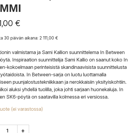
MMI
11,00
€
nta 30 päivän aikana:
2 111,00
€
tionin valmistama ja Sami Kallion suunnittelema In Between
ytä. Inspiraation suunnittelija Sami Kallio on saanut koko In
n-kokoelmaan perinteisistä skandinaavisista suunnittelusta
ityötaidoista. In Between-sarja on luotu luottamalla
eiseen puunjalostustekniikkaan ja nerokkaisiin yksityiskohtiin.
lkoi aluksi yhdellä tuolilla, joka johti sarjaan huonekaluja. In
n SK6-pöytä on saatavilla kolmessa eri versiossa.
tuote (ei varastossa)
+