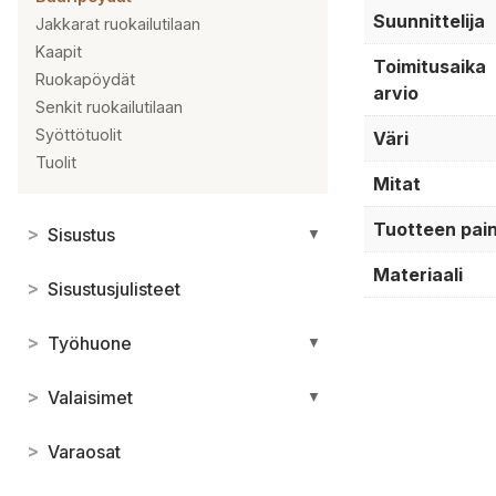
Suunnittelija
Jakkarat ruokailutilaan
Kaapit
Toimitusaika
Ruokapöydät
arvio
Senkit ruokailutilaan
Syöttötuolit
Väri
Tuolit
Mitat
Tuotteen pai
>
Sisustus
▼
Materiaali
>
Sisustusjulisteet
>
Työhuone
▼
>
Valaisimet
▼
>
Varaosat