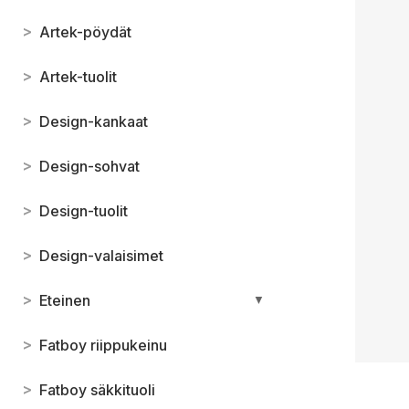
>
Artek-pöydät
>
Artek-tuolit
>
Design-kankaat
>
Design-sohvat
>
Design-tuolit
>
Design-valaisimet
>
Eteinen
▼
>
Fatboy riippukeinu
>
Fatboy säkkituoli