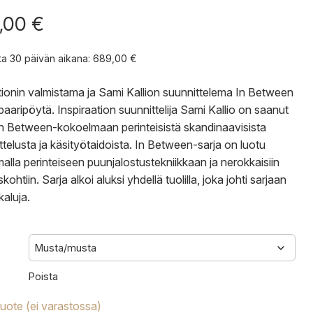
,00
€
nta 30 päivän aikana:
689,00
€
tionin valmistama ja Sami Kallion suunnittelema In Between
aaripöytä. Inspiraation suunnittelija Sami Kallio on saanut
n Between-kokoelmaan perinteisistä skandinaavisista
ttelusta ja käsityötaidoista. In Between-sarja on luotu
malla perinteiseen puunjalostustekniikkaan ja nerokkaisiin
skohtiin. Sarja alkoi aluksi yhdellä tuolilla, joka johti sarjaan
aluja.
Poista
tuote (ei varastossa)