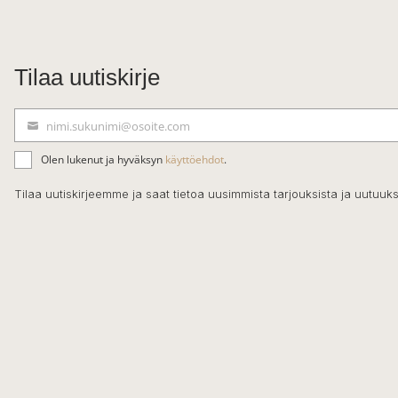
Tilaa uutiskirje
nimi.sukunimi@osoite.com
S
ä
Olen lukenut ja hyväksyn
käyttöehdot
.
h
k
Tilaa uutiskirjeemme ja saat tietoa uusimmista tarjouksista ja uutuuks
ö
p
o
s
t
i