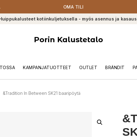
A
OMA TILI
Huippukalusteet kotiinkuljetuksella - myös asennus ja kasaus
Porin Kalustetalo
TOSSA
KAMPANJATUOTTEET
OUTLET
BRÄNDIT
P
&Tradition In Between SK21 baaripöytä
&T
SK