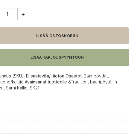
+
tion
een
LISÄÄ OSTOSKORIIN
pöytä
LISÄÄ TARJOUSPYYNTÖÖN
unnus (SKU):
Ei saatavilla/-tietoa
Osastot:
Baaripöydät
,
uone/keittiö
Avainsanat tuotteelle
&Tradition
,
baaripöytä
,
In
en
,
Sami Kallio
,
SK21