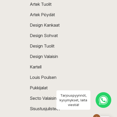
Artek Tuolit
Artek Pöydät
Design Kankaat
Design Sohvat
Design Tuolit
Design Valaisin
Kartell
Louis Poulsen
Pukkijalat
Tarjouspyynnöt,
Secto Valaisin
kysymykset, laita
viestiä!
Sisustusjulisteet