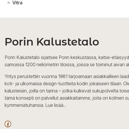
>
Vitra
Porin Kalustetalo
Porin Kalustetalo sijaitsee Porin keskustassa, katse-etäisyyd
samoissa 1200 neliömetrin tiloissa, joissa se toiminut aivan a
Yritys perustettiin vuonna 1981 tarjoamaan asiakkailleen laa
koti- ja ulkomaisia design-tuotteita kodin jokaiseen tilaan. 
kalusteisiin, joilla on tarina – jotka kulkevat sukupolvelta to
tämä konsepti on palvellut asiakkaitamme, joita on kolmen s
kymmeniätuhansia.
Lue lisää...
Facebook