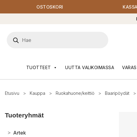
OSTOSKORI
KASS
Products
search
TUOTTEET
UUTTA VALIKOIMASSA
VARAS
Etusivu
>
Kauppa
>
Ruokahuone/keittiö
>
Baaripöydät
>
Tuoteryhmät
>
Artek