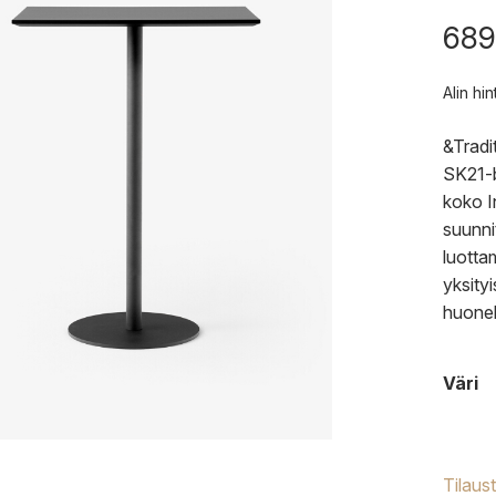
689
Alin hi
&Tradi
SK21-b
koko I
suunni
luotta
yksityi
huonek
Väri
Tilaus