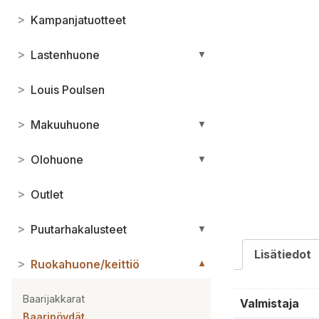
>
Kampanjatuotteet
>
Lastenhuone
▼
>
Louis Poulsen
>
Makuuhuone
▼
>
Olohuone
▼
>
Outlet
>
Puutarhakalusteet
▼
Lisätiedot
>
Ruokahuone/keittiö
▼
Baarijakkarat
Valmistaja
Baaripöydät