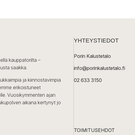
YHTEYSTIEDOT
Porin Kalustetalo
ellä kauppatorilta –
lusta saakka.
info@porinkalustetalo.fi
dukkaimpia ja kiinnostavimpia
02 633 3150
Olemme erikoistuneet
iselle. Vuosikymmenten ajan
ukupolven aikana kertynyt jo
TOIMITUSEHDOT