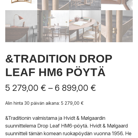
&TRADITION DROP
LEAF HM6 PÖYTÄ
Hintaluokka
5 279,00
€
–
6 899,00
€
5
279,00 €
Alin hinta 30 päivän aikana:
5 279,00
€
-
6
&Traditionin valmistama ja Hvidt & Mølgaardin
899,00 €
suunnittelema Drop Leaf HM6-pöytä. Hvidt & Mølgaard
suunnitteli tämän komean ruokapöydän vuonna 1956. He