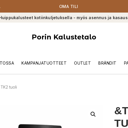
A
OMA TILI
Huippukalusteet kotiinkuljetuksella - myös asennus ja kasaus
Porin Kalustetalo
TOSSA
KAMPANJATUOTTEET
OUTLET
BRÄNDIT
P
 TK2 tuoli
&T
TU