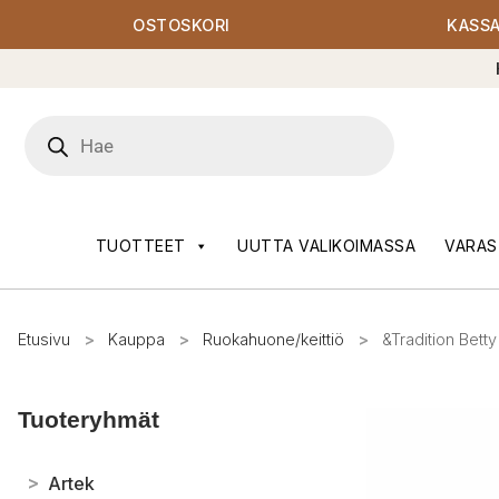
OSTOSKORI
KASS
Products
search
TUOTTEET
UUTTA VALIKOIMASSA
VARAS
Etusivu
>
Kauppa
>
Ruokahuone/keittiö
>
&Tradition Betty
Tuoteryhmät
>
Artek