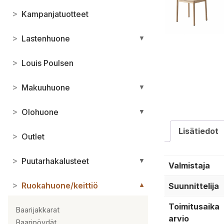
>
Kampanjatuotteet
>
Lastenhuone
▼
>
Louis Poulsen
>
Makuuhuone
▼
>
Olohuone
▼
Lisätiedot
>
Outlet
>
Puutarhakalusteet
▼
Valmistaja
>
Ruokahuone/keittiö
Suunnittelija
▼
Toimitusaika
Baarijakkarat
arvio
Baaripöydät