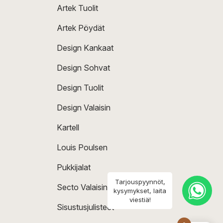
Artek Tuolit
Artek Pöydät
Design Kankaat
Design Sohvat
Design Tuolit
Design Valaisin
Kartell
Louis Poulsen
Pukkijalat
Tarjouspyynnöt,
Secto Valaisin
kysymykset, laita
viestiä!
Sisustusjulisteet