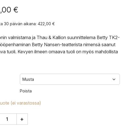
,00
€
nta 30 päivän aikana:
422,00
€
onin valmistama ja Thau & Kallion suunnittelema Betty TK2-
 Kööpenhaminan Betty Nansen-teatterista nimensä saanut
ava tuoli. Kevyen ilmeen omaava tuoli on myös mahdollista
.
Poista
tuote (ei varastossa)
+
tion