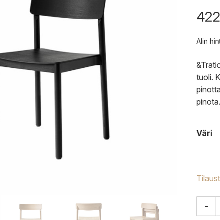
422
Alin hi
&Trati
tuoli.
pinott
pinota
Väri
Tilaus
-
&Tradi