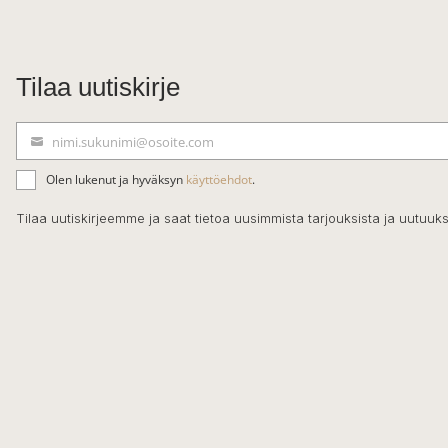
Tilaa uutiskirje
nimi.sukunimi@osoite.com
S
ä
Olen lukenut ja hyväksyn
käyttöehdot
.
h
k
Tilaa uutiskirjeemme ja saat tietoa uusimmista tarjouksista ja uutuuks
ö
p
o
s
t
i