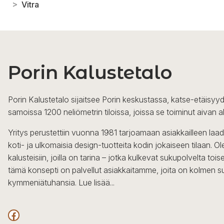
>
Vitra
Porin Kalustetalo
Porin Kalustetalo sijaitsee Porin keskustassa, katse-etäisyyd
samoissa 1200 neliömetrin tiloissa, joissa se toiminut aivan a
Yritys perustettiin vuonna 1981 tarjoamaan asiakkailleen laa
koti- ja ulkomaisia design-tuotteita kodin jokaiseen tilaan. 
kalusteisiin, joilla on tarina – jotka kulkevat sukupolvelta to
tämä konsepti on palvellut asiakkaitamme, joita on kolmen s
kymmeniätuhansia.
Lue lisää...
Facebook