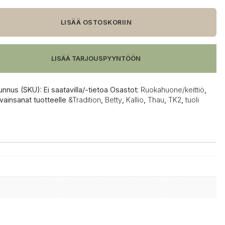
LISÄÄ OSTOSKORIIN
LISÄÄ TARJOUSPYYNTÖÖN
unnus (SKU):
Ei saatavilla/-tietoa
Osastot:
Ruokahuone/keittiö
,
vainsanat tuotteelle
&Tradition
,
Betty
,
Kallio
,
Thau
,
TK2
,
tuoli