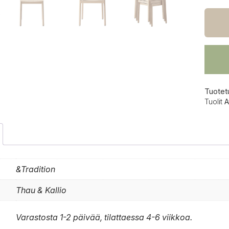
Betty
TK2
tuoli
määrä
Tuotet
Tuolit
A
&Tradition
Thau & Kallio
Varastosta 1-2 päivää, tilattaessa 4-6 viikkoa.