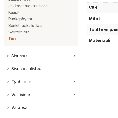
Jakkarat ruokailutilaan
Väri
Kaapit
Mitat
Ruokapöydät
Senkit ruokailutilaan
Tuotteen pai
Syöttötuolit
Tuolit
Materiaali
>
Sisustus
▼
>
Sisustusjulisteet
>
Työhuone
▼
>
Valaisimet
▼
>
Varaosat