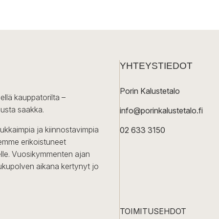
YHTEYSTIEDOT
Porin Kalustetalo
ellä kauppatorilta –
lusta saakka.
info@porinkalustetalo.fi
dukkaimpia ja kiinnostavimpia
02 633 3150
Olemme erikoistuneet
iselle. Vuosikymmenten ajan
ukupolven aikana kertynyt jo
TOIMITUSEHDOT