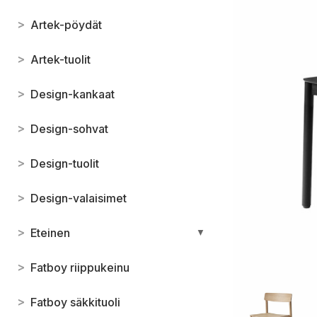
>
Artek-pöydät
>
Artek-tuolit
>
Design-kankaat
>
Design-sohvat
>
Design-tuolit
>
Design-valaisimet
>
Eteinen
▼
>
Fatboy riippukeinu
>
Fatboy säkkituoli