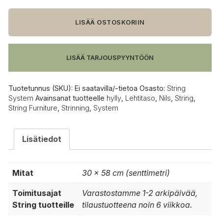
System
-
puinen
LISÄÄ OSTOSKORIIN
lehtihylly
58
x
LISÄÄ TARJOUSPYYNTÖÖN
30
cm
määrä
Tuotetunnus (SKU):
Ei saatavilla/-tietoa
Osasto:
String
System
Avainsanat tuotteelle
hylly
,
Lehtitaso
,
Nils
,
String
,
String Furniture
,
Strinning
,
System
Lisätiedot
Mitat
30 × 58 cm (senttimetri)
Toimitusajat
Varastostamme 1-2 arkipäivää,
String tuotteille
tilaustuotteena noin 6 viikkoa.