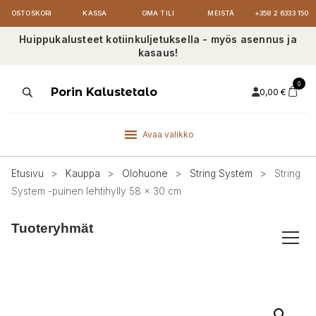
OSTOSKORI
KASSA
OMA TILI
MEISTÄ
+358 2 6333 150
Huippukalusteet kotiinkuljetuksella - myös asennus ja
kasaus!
0
Products
Porin Kalustetalo
0,00
€
search
Avaa valikko
Etusivu
>
Kauppa
>
Olohuone
>
String System
>
String
System -puinen lehtihylly 58 x 30 cm
Tuoteryhmät