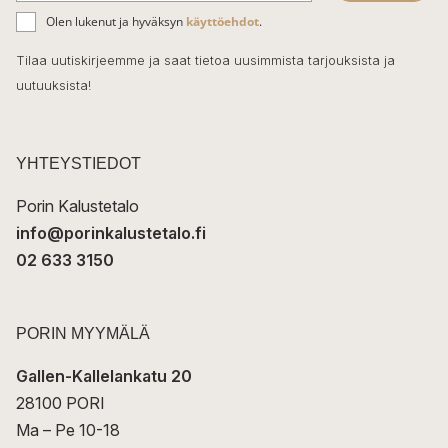
ä
o
Olen lukenut ja hyväksyn
käyttöehdot
.
h
k
o
Tilaa uutiskirjeemme ja saat tietoa uusimmista tarjouksista ja
ö
uutuuksista!
k
p
o
s
t
YHTEYSTIEDOT
i
Porin Kalustetalo
info@porinkalustetalo.fi
02 633 3150
PORIN MYYMÄLÄ
Gallen-Kallelankatu 20
28100 PORI
Ma – Pe 10-18