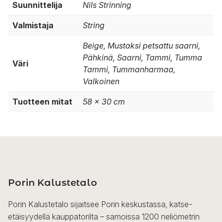
Suunnittelija
Nils Strinning
Valmistaja
String
Beige, Mustaksi petsattu saarni,
Pähkinä, Saarni, Tammi, Tumma
Väri
Tammi, Tummanharmaa,
Valkoinen
Tuotteen mitat
58 x 30 cm
Porin Kalustetalo
Porin Kalustetalo sijaitsee Porin keskustassa, katse-
etäisyydellä kauppatorilta – samoissa 1200 neliömetrin