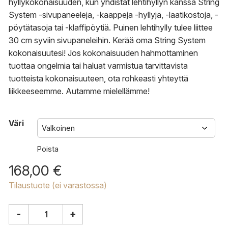
hyllykokonaisuuden, kun yhdistät lehtihyllyn kanssa String
System -sivupaneeleja, -kaappeja -hyllyjä, -laatikostoja, -
pöytätasoja tai -klaffipöytiä. Puinen lehtihylly tulee liittee
30 cm syviin sivupaneleihin. Kerää oma String System
kokonaisuutesi! Jos kokonaisuuden hahmottaminen
tuottaa ongelmia tai haluat varmistua tarvittavista
tuotteista kokonaisuuteen, ota rohkeasti yhteyttä
liikkeeseemme. Autamme mielellämme!
Väri
Poista
168,00
€
Tilaustuote (ei varastossa)
-
+
String