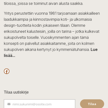
tiloissa, joissa se toiminut aivan alusta saakka.
Yritys perustettiin vuonna 1981 tarjoamaan asiakkailleen
laadukkaimpia ja kiinnostavimpia koti- ja ulkomaisia
design-tuotteita kodin jokaiseen tilaan. Olemme
erikoistuneet kalusteisiin, joilla on tarina – jotka kulkevat
sukupolvelta toiselle. Vuosikymmenten ajan tämä
konsepti on palvellut asiakkaitamme, joita on kolmen
sukupolven aikana kertynyt jo kymmeniätuhansia.
Lue
lisää...
F
a
c
Tilaa uutiskirje
e
Tilaa
nimi.sukunimi@osoite.com
b
S