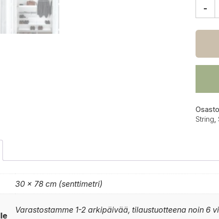
-
String
Syste
-
lokero
78
x
30
cm
määrä
Osasto
String
,
30 × 78 cm (senttimetri)
Varastostamme 1-2 arkipäivää, tilaustuotteena noin 6 v
lle