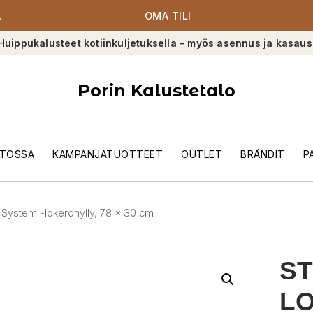
A
OMA TILI
Huippukalusteet kotiinkuljetuksella - myös asennus ja kasaus
Porin Kalustetalo
TOSSA
KAMPANJATUOTTEET
OUTLET
BRÄNDIT
P
g System -lokerohylly, 78 x 30 cm
ST
LO