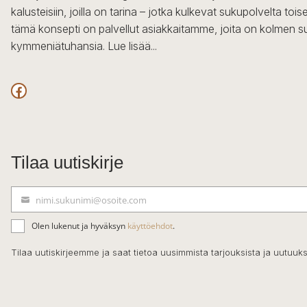
kalusteisiin, joilla on tarina – jotka kulkevat sukupolvelta to
tämä konsepti on palvellut asiakkaitamme, joita on kolmen s
kymmeniätuhansia.
Lue lisää...
Facebook
Tilaa uutiskirje
nimi.sukunimi@osoite.com
S
ä
Olen lukenut ja hyväksyn
käyttöehdot
.
h
k
Tilaa uutiskirjeemme ja saat tietoa uusimmista tarjouksista ja uutuuks
ö
p
o