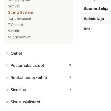
Sohvat
Suunnittelija
String System
Valmistaja
Tarjoiluvaunut
TV-tasot
Väri
Vitriinit
Vuodesohvat
>
Outlet
>
Puutarhakalusteet
▼
>
Ruokahuone/keittiö
▼
>
Sisustus
▼
>
Sisustusjulisteet