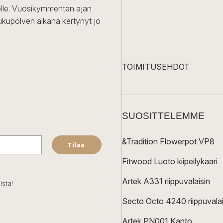
iselle. Vuosikymmenten ajan
ukupolven aikana kertynyt jo
TOIMITUSEHDOT
SUOSITTELEMME
&Tradition Flowerpot VP8
Tilaa
Fitwood Luoto kiipeilykaari
Artek A331 riippuvalaisin
ista!
Secto Octo 4240 riippuvalai
Artek PN001 Kanto