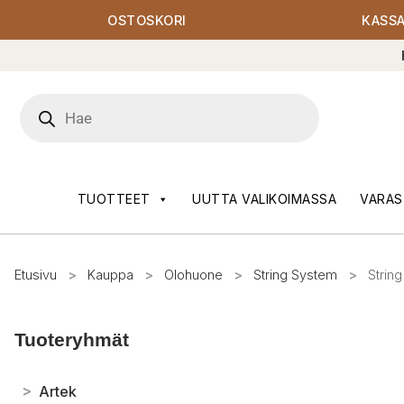
OSTOSKORI
KASS
Products
search
TUOTTEET
UUTTA VALIKOIMASSA
VARAS
Etusivu
>
Kauppa
>
Olohuone
>
String System
>
Strin
Tuoteryhmät
>
Artek