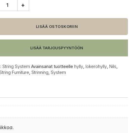
+
m
LISÄÄ OSTOSKORIIN
hylly,
LISÄÄ TARJOUSPYYNTÖÖN
:
String System
Avainsanat tuotteelle
hylly
,
lokerohylly
,
Nils
,
String Furniture
,
Strinning
,
System
iikkoa.