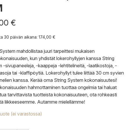
M
,00
€
nta 30 päivän aikana:
174,00
€
 System mahdollistaa juuri tarpeittesi mukaisen
okonaisuuden, kun yhdistät lokerohyllyjen kanssa String
-sivupaneeleja, -kaappeja -lehtitelineitä, -laatikostoja, -
soja tai -klaffipöytiä. Lokerohyllyt tulee liittää 30 cm syvien
nelien kanssa. Kerää oma String System kokonaisuutesi!
konaisuuden hahmottaminen tuottaa ongelmia tai haluat
tua tarvittavista tuotteista kokonaisuuteen, ota rohkeasti
tä liikkeeseemme. Autamme mielellämme!
tuote (ei varastossa)