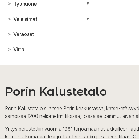
>
Työhuone
▼
>
Valaisimet
▼
>
Varaosat
>
Vitra
Porin Kalustetalo
Porin Kalustetalo sijaitsee Porin keskustassa, katse-etäisyyd
samoissa 1200 neliömetrin tiloissa, joissa se toiminut aivan a
Yritys perustettiin vuonna 1981 tarjoamaan asiakkailleen laa
koti- ja ulkomaisia design-tuotteita kodin jokaiseen tilaan. 