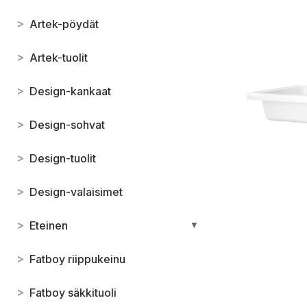
>
Artek-pöydät
>
Artek-tuolit
>
Design-kankaat
>
Design-sohvat
>
Design-tuolit
>
Design-valaisimet
>
Eteinen
▼
>
Fatboy riippukeinu
>
Fatboy säkkituoli