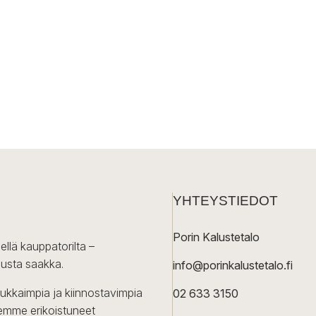
YHTEYSTIEDOT
Porin Kalustetalo
ellä kauppatorilta –
lusta saakka.
info@porinkalustetalo.fi
dukkaimpia ja kiinnostavimpia
02 633 3150
Olemme erikoistuneet