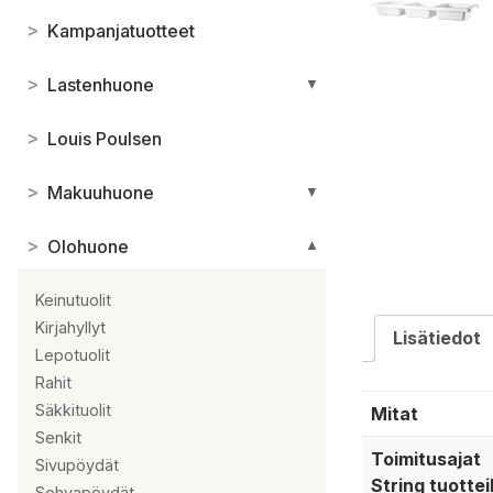
>
Kampanjatuotteet
>
Lastenhuone
▼
>
Louis Poulsen
>
Makuuhuone
▼
>
Olohuone
▼
Keinutuolit
Kirjahyllyt
Lisätiedot
Lepotuolit
Rahit
Säkkituolit
Mitat
Senkit
Toimitusajat
Sivupöydät
String tuottei
Sohvapöydät