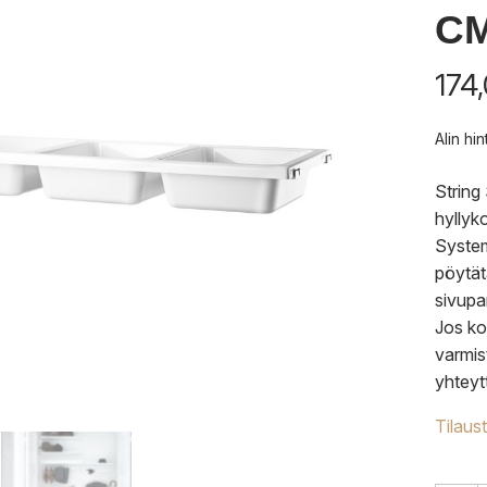
C
174
Alin hi
String
hyllyk
System 
pöytäta
sivupa
Jos ko
varmis
yhteyt
Tilaus