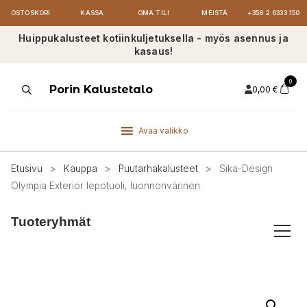
OSTOSKORI
KASSA
OMA TILI
MEISTÄ
+358 2 6333 150
Huippukalusteet kotiinkuljetuksella - myös asennus ja
kasaus!
0
Products
Porin Kalustetalo
0,00
€
search
Avaa valikko
Etusivu
>
Kauppa
>
Puutarhakalusteet
>
Sika-Design
Olympia Exterior lepotuoli, luonnonvärinen
Tuoteryhmät