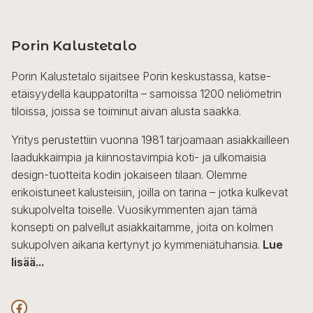
Porin Kalustetalo
Porin Kalustetalo sijaitsee Porin keskustassa, katse-
etäisyydellä kauppatorilta – samoissa 1200 neliömetrin
tiloissa, joissa se toiminut aivan alusta saakka.
Yritys perustettiin vuonna 1981 tarjoamaan asiakkailleen
laadukkaimpia ja kiinnostavimpia koti- ja ulkomaisia
design-tuotteita kodin jokaiseen tilaan. Olemme
erikoistuneet kalusteisiin, joilla on tarina – jotka kulkevat
sukupolvelta toiselle. Vuosikymmenten ajan tämä
konsepti on palvellut asiakkaitamme, joita on kolmen
sukupolven aikana kertynyt jo kymmeniätuhansia.
Lue
lisää...