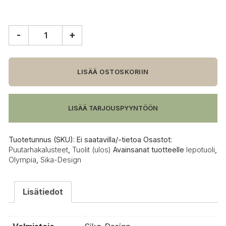
-
+
Sika-
Design
Olympia
Exterior
LISÄÄ OSTOSKORIIN
lepotuoli,
luonnonvärinen
määrä
LISÄÄ TARJOUSPYYNTÖÖN
Tuotetunnus (SKU):
Ei saatavilla/-tietoa
Osastot:
Puutarhakalusteet
,
Tuolit (ulos)
Avainsanat tuotteelle
lepotuoli
,
Olympia
,
Sika-Design
Lisätiedot