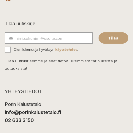
F
a
c
Tilaa uutiskirje
e
Tilaa
nimi.sukunimi@osoite.com
b
S
ä
o
Olen lukenut ja hyväksyn
käyttöehdot
.
h
k
o
Tilaa uutiskirjeemme ja saat tietoa uusimmista tarjouksista ja
ö
uutuuksista!
k
p
o
s
t
YHTEYSTIEDOT
i
Porin Kalustetalo
info@porinkalustetalo.fi
02 633 3150