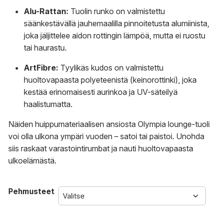
Alu-Rattan:
Tuolin runko on valmistettu
säänkestävällä jauhemaalilla pinnoitetusta alumiinista,
joka jäljittelee aidon rottingin lämpöä, mutta ei ruostu
tai haurastu.
ArtFibre:
Tyylikäs kudos on valmistettu
huoltovapaasta polyeteenistä (keinorottinki), joka
kestää erinomaisesti aurinkoa ja UV-säteilyä
haalistumatta.
Näiden huippumateriaalisen ansiosta Olympia lounge-tuoli
voi olla ulkona ympäri vuoden – satoi tai paistoi. Unohda
siis raskaat varastointirumbat ja nauti huoltovapaasta
ulkoelämästä.
Pehmusteet