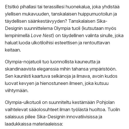
2
Etsitkö pihallasi tai terassillesi huonekalua, joka yhdistää
745,00 €
ylellisen mukavuuden, tanskalaisen huippumuotoilun ja
täydellisen säänkestävyyden? Tanskalaisen Sika-
Designin suunnittelema Olympia tuoli (kutsutaan myös
lempinimellä
Love Nest
) on täydellinen valinta sinulle, joka
haluat luoda ulkotiloihisi esteettisen ja rentouttavan
keitaan.
Olympia-nojatuoli tuo luonnollista kauneutta ja
skandinaavista eleganssia mihin tahansa ympäristöön.
Sen kauniisti kaartuva selkänoja ja ilmava, avoin kudos
luovat kevyen ja hienostuneen ilmeen, joka kutsuu
viihtymään.
Olympia-ulkotuoli on suunniteltu kestämään Pohjolan
vaihtelevat sääolosuhteet ilman työlästä huoltoa. Tuolin
salaisuus piilee Sika-Designin innovatiivisissa ja
laadukkaissa materiaaleissa: