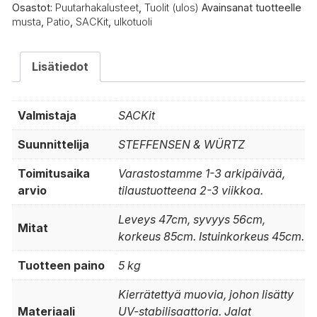
Osastot:
Puutarhakalusteet
,
Tuolit (ulos)
Avainsanat tuotteelle
musta
,
Patio
,
SACKit
,
ulkotuoli
Lisätiedot
Valmistaja
SACKit
Suunnittelija
STEFFENSEN & WÜRTZ
Toimitusaika
Varastostamme 1-3 arkipäivää,
arvio
tilaustuotteena 2-3 viikkoa.
Leveys 47cm, syvyys 56cm,
Mitat
korkeus 85cm. Istuinkorkeus 45cm.
Tuotteen paino
5 kg
Kierrätettyä muovia, johon lisätty
Materiaali
UV-stabilisaattoria. Jalat