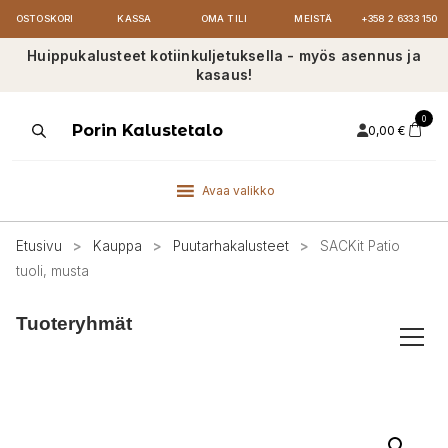
OSTOSKORI
KASSA
OMA TILI
MEISTÄ
+358 2 6333 150
Huippukalusteet kotiinkuljetuksella - myös asennus ja
kasaus!
0
Products
Porin Kalustetalo
0,00
€
search
Avaa valikko
Etusivu
>
Kauppa
>
Puutarhakalusteet
>
SACKit Patio
tuoli, musta
Tuoteryhmät