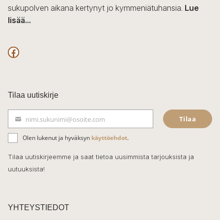
sukupolven aikana kertynyt jo kymmeniätuhansia.
Lue
lisää...
F
a
c
Tilaa uutiskirje
e
Tilaa
nimi.sukunimi@osoite.com
b
S
ä
o
Olen lukenut ja hyväksyn
käyttöehdot
.
h
k
o
Tilaa uutiskirjeemme ja saat tietoa uusimmista tarjouksista ja
ö
uutuuksista!
k
p
o
s
t
YHTEYSTIEDOT
i