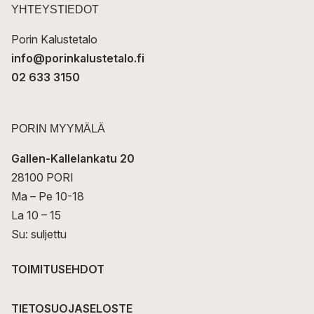
t
YHTEYSTIEDOT
i
Porin Kalustetalo
info@porinkalustetalo.fi
02 633 3150
PORIN MYYMÄLÄ
Gallen-Kallelankatu 20
28100 PORI
Ma – Pe 10-18
La 10 – 15
Su: suljettu
TOIMITUSEHDOT
TIETOSUOJASELOSTE