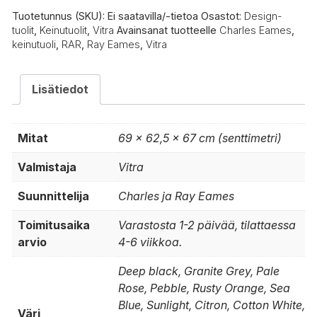
Tuotetunnus (SKU):
Ei saatavilla/-tietoa
Osastot:
Design-
tuolit
,
Keinutuolit
,
Vitra
Avainsanat tuotteelle
Charles Eames
,
keinutuoli
,
RAR
,
Ray Eames
,
Vitra
Lisätiedot
Mitat
69 × 62,5 × 67 cm (senttimetri)
Valmistaja
Vitra
Suunnittelija
Charles ja Ray Eames
Toimitusaika
Varastosta 1-2 päivää, tilattaessa
arvio
4-6 viikkoa.
Deep black, Granite Grey, Pale
Rose, Pebble, Rusty Orange, Sea
Blue, Sunlight, Citron, Cotton White,
Väri