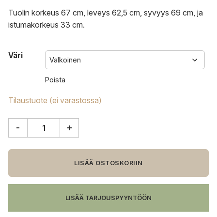
Tuolin korkeus 67 cm, leveys 62,5 cm, syvyys 69 cm, ja
istumakorkeus 33 cm.
Väri
Poista
Tilaustuote (ei varastossa)
-
+
Vitra
RAR
keinutuoli
määrä
LISÄÄ OSTOSKORIIN
LISÄÄ TARJOUSPYYNTÖÖN