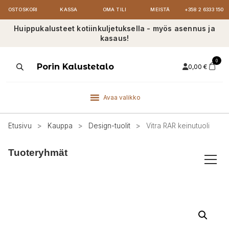
OSTOSKORI
KASSA
OMA TILI
MEISTÄ
+358 2 6333 150
Huippukalusteet kotiinkuljetuksella - myös asennus ja
kasaus!
0
Products
Porin Kalustetalo
0,00
€
search
Avaa valikko
Etusivu
>
Kauppa
>
Design-tuolit
>
Vitra RAR keinutuoli
Tuoteryhmät