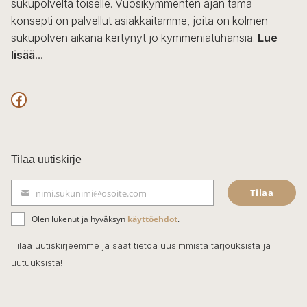
sukupolvelta toiselle. Vuosikymmenten ajan tämä
konsepti on palvellut asiakkaitamme, joita on kolmen
sukupolven aikana kertynyt jo kymmeniätuhansia.
Lue
lisää...
F
a
c
Tilaa uutiskirje
e
Tilaa
nimi.sukunimi@osoite.com
b
S
ä
o
Olen lukenut ja hyväksyn
käyttöehdot
.
h
k
o
Tilaa uutiskirjeemme ja saat tietoa uusimmista tarjouksista ja
ö
uutuuksista!
k
p
o
s